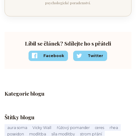
psychologické poradenství.
Líbil se článek? Sdílejte ho s přáteli
Facebook
Twitter
Kategorie blogu
Štítky blogu
aura soma
Vicky Wall
řůžový pomander
ceres
rhea
poseidon
modlitba
síla modlitby
strom přání