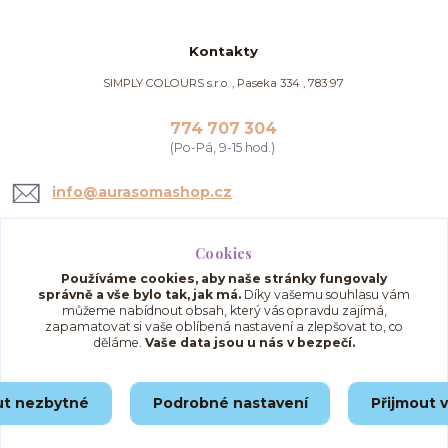
Kontakty
SIMPLY COLOURS s.r.o. , Paseka 334 , 783 97
774 707 304
(Po-Pá, 9-15 hod.)
info@aurasomashop.cz
Cookies
Používáme cookies, aby naše stránky fungovaly
správně a vše bylo tak, jak má.
Díky vašemu souhlasu vám
můžeme nabídnout obsah, který vás opravdu zajímá,
zapamatovat si vaše oblíbená nastavení a zlepšovat to, co
děláme.
Vaše data jsou u nás v bezpečí.
Upravit sběr cookies.
ut nezbytné
Podrobné nastavení
Přijmout 
© 2025 AuraSomaShop.cz – provozovatel Simply Colours s.r.o., IČO: 02562286, se
sídlem Paseka 334, 783 97, Česká republika.