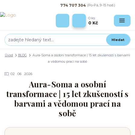
774 707 304
(Po-Pá, 9-15 hod.)
0
ks
0 Kč
Hledat
Úvod
BLOG
Aura-Soma a osobní transformace | 15 let zkušeností s barvami
a vědomou prací na sobě
02
06
2026
Aura-Soma a osobní
transformace | 15 let zkušeností s
barvami a vědomou prací na
sobě