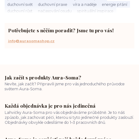
duchovní svět
duchovní praxe
víra a naděje
energie přání
duchovní růst
načasování osudu
spirituální inspirace
vnitřní klid
zákon přitažlivosti
meditace a modlitba
spirituální cesta
práce s energiemi
přání a manifestace
Potřebujete s něčím poradit? Jsme tu pro vás!
info@aurasomashop.cz
Jak začít s produkty Aura-Soma?
Nevíte, jak začít? Připravili jsme pro vás jednoduchého průvodce
světem Aura-Soma.
Každá objednávka je pro nás jedinečná
Lahvičky Aura-Soma pro vás objednáváme průběžně. Je to náš
způsob, jak zachovat péči, kterou si tyto jedinečné produkty zaslouží.
Objednávky obvykle odesíláme do 1–3 pracovních dnů.