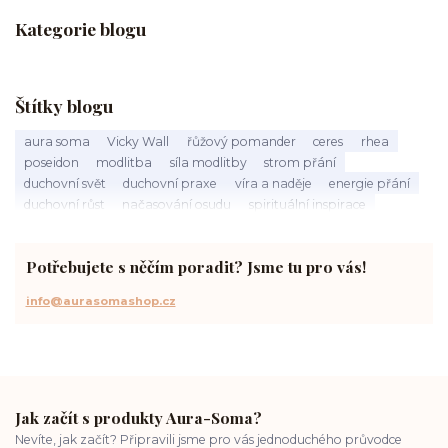
Kategorie blogu
Štítky blogu
aura soma
Vicky Wall
řůžový pomander
ceres
rhea
poseidon
modlitba
síla modlitby
strom přání
duchovní svět
duchovní praxe
víra a naděje
energie přání
duchovní růst
načasování osudu
spirituální inspirace
vnitřní klid
zákon přitažlivosti
meditace a modlitba
spirituální cesta
práce s energiemi
přání a manifestace
Potřebujete s něčím poradit? Jsme tu pro vás!
info@aurasomashop.cz
Jak začít s produkty Aura-Soma?
Nevíte, jak začít? Připravili jsme pro vás jednoduchého průvodce