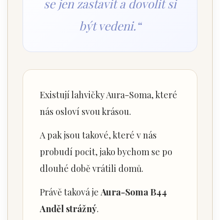
se jen zastavit a dovolit si
být vedeni.“
Existují lahvičky Aura-Soma, které
nás osloví svou krásou.
A pak jsou takové, které v nás
probudí pocit, jako bychom se po
dlouhé době vrátili domů.
Právě taková je
Aura-Soma B44
Anděl strážný
.