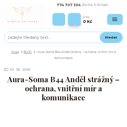
774 707 304
(Po-Pá, 9-15 hod.)
0
ks
0 Kč
Hledat
Úvod
BLOG
Aura-Soma B44 Anděl strážný – ochrana, vnitřní mír a
komunikace
03
06
2026
Aura-Soma B44 Anděl strážný –
ochrana, vnitřní mír a
komunikace