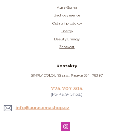
Aura-Soma
Bachovy esence
Ostatní produkty
Energy
Beauty Energy
Ženskost
Kontakty
SIMPLY COLOURS s.r.o. , Paseka 334 , 783 97
774 707 304
(Po-Pá, 9-15 hod.)
info@aurasomashop.cz