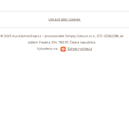
Upravit sběr cookies.
© 2025 AuraSomaShop.cz – provozovatel Simply Colours s.r.o., IČO: 02562286, se
sídlem Paseka 334, 783 97, Česká republika.
Vytvořeno na
Eshop-rychle.cz