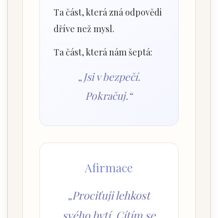
Ta část, která zná odpovědi
dříve než mysl.
Ta část, která nám šeptá:
„Jsi v bezpečí.
Pokračuj.“
Afirmace
„Prociťuji lehkost
svého bytí. Cítím se