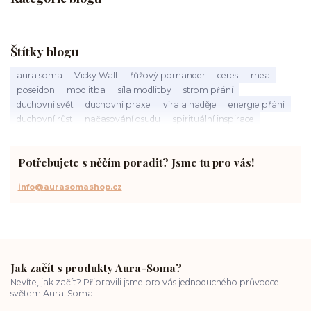
Štítky blogu
aura soma
Vicky Wall
řůžový pomander
ceres
rhea
poseidon
modlitba
síla modlitby
strom přání
duchovní svět
duchovní praxe
víra a naděje
energie přání
duchovní růst
načasování osudu
spirituální inspirace
vnitřní klid
zákon přitažlivosti
meditace a modlitba
spirituální cesta
práce s energiemi
přání a manifestace
Potřebujete s něčím poradit? Jsme tu pro vás!
info@aurasomashop.cz
Jak začít s produkty Aura-Soma?
Nevíte, jak začít? Připravili jsme pro vás jednoduchého průvodce
světem Aura-Soma.