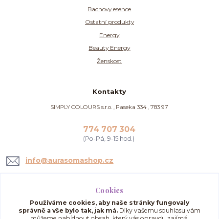
Bachovy esence
Ostatní produkty
Energy
Beauty Energy
Ženskost
Kontakty
SIMPLY COLOURS s.r.o. , Paseka 334 , 783 97
774 707 304
(Po-Pá, 9-15 hod.)
info@aurasomashop.cz
Cookies
Používáme cookies, aby naše stránky fungovaly
správně a vše bylo tak, jak má.
Díky vašemu souhlasu vám
můžeme nabídnout obsah, který vás opravdu zajímá,