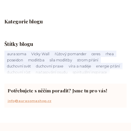
Kategorie blogu
Štítky blogu
aura soma
Vicky Wall
řůžový pomander
ceres
rhea
poseidon
modlitba
síla modlitby
strom přání
duchovní svět
duchovní praxe
víra a naděje
energie přání
duchovní růst
načasování osudu
spirituální inspirace
vnitřní klid
zákon přitažlivosti
meditace a modlitba
spirituální cesta
práce s energiemi
přání a manifestace
Potřebujete s něčím poradit? Jsme tu pro vás!
info@aurasomashop.cz