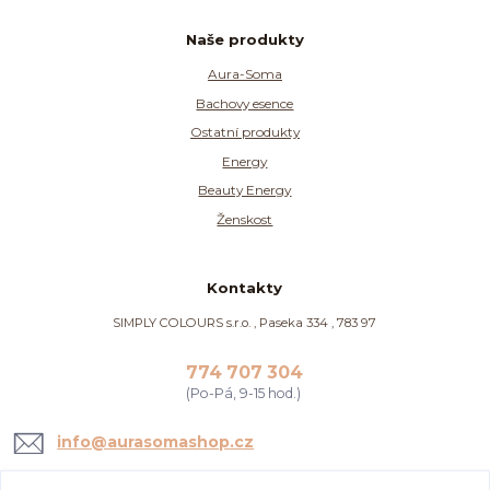
Naše produkty
Aura-Soma
Bachovy esence
Ostatní produkty
Energy
Beauty Energy
Ženskost
Kontakty
SIMPLY COLOURS s.r.o. , Paseka 334 , 783 97
774 707 304
(Po-Pá, 9-15 hod.)
info@aurasomashop.cz