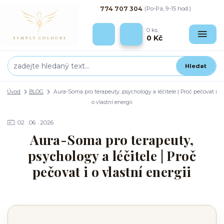
774 707 304
(Po-Pá, 9-15 hod.)
0
ks
0 Kč
Hledat
Úvod
BLOG
Aura-Soma pro terapeuty, psychology a léčitele | Proč pečovat i
o vlastní energii
02
06
2026
Aura-Soma pro terapeuty,
psychology a léčitele | Proč
pečovat i o vlastní energii