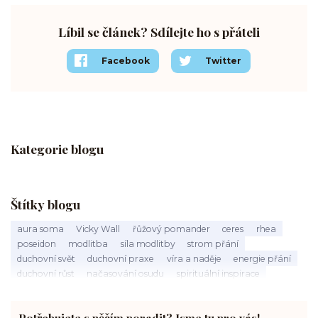
Líbil se článek? Sdílejte ho s přáteli
Facebook
Twitter
Kategorie blogu
Štítky blogu
aura soma
Vicky Wall
řůžový pomander
ceres
rhea
poseidon
modlitba
síla modlitby
strom přání
duchovní svět
duchovní praxe
víra a naděje
energie přání
duchovní růst
načasování osudu
spirituální inspirace
vnitřní klid
zákon přitažlivosti
meditace a modlitba
spirituální cesta
práce s energiemi
přání a manifestace
Potřebujete s něčím poradit? Jsme tu pro vás!