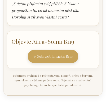
„S úctou přijímám svůj příběh. S láskou
propouštím to, co už nemusím nést dál.
Dovoluji si žít svou vlastní cestu.“
Objevte Aura-Soma B119
✨ Zobrazit lahvičku B119
Informace vycházejí z principů Aura-Somy®, práce s barvami,
symbolikou a vědomé péče o sebe. Nejedná se o zdravotní,
psychologické ani terapeutické poradenství.