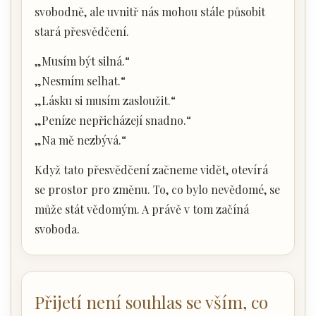
svobodně, ale uvnitř nás mohou stále působit
stará přesvědčení.
„Musím být silná.“
„Nesmím selhat.“
„Lásku si musím zasloužit.“
„Peníze nepřicházejí snadno.“
„Na mě nezbývá.“
Když tato přesvědčení začneme vidět, otevírá
se prostor pro změnu. To, co bylo nevědomé, se
může stát vědomým. A právě v tom začíná
svoboda.
Přijetí není souhlas se vším, co