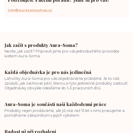
info@aurasomashop.cz
Jak začít s produkty Aura-Soma?
Nevíte, jak začít? Připravili jsme pro vás jednoduchého průvodce
světem Aura-Soma.
Každá objednávka je pro nás jedinečná
Lahvičky Aura-Soma pro vás objednáváme průběžně. Je to náš
způsob, jak zachovat péči, kterou si tyto jedinečné produkty zaslouží.
Objednávky obvykle odesíláme do 1–3 pracovních dnů.
Aura-Soma je součástí naší každodenní práce
Produkty nejen prodáváme, ale již více než 15 let s nimi pracujeme a
pomáháme zákazníkům s jejich výběrem.
Radost už při rozbalení