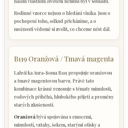
naším vlastním životem nemusí být v souladu.
Rodinné vzorce nejsou o hledání viníka. Jsou o
pochopení toho, odkud přicházíme, a o
možnosti vědomě si zvolit, co chceme nést dál.
B119 Oranžová / Tmavá magenta
Lahvička Aura-Soma B119 propojuje oranžovou
a tmavě magentovou barvu. Právě tato
kombinace krásně rezonuje s tématy minulosti,
rodových příběhů, hlubokého přijetí a proměny
starých zkušeností.
Oranžová
bývá spojována s emocemi,
minulostí, vztahy, šokem, starými otisky a