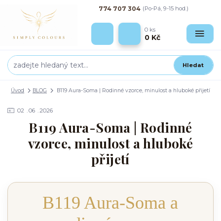
774 707 304
(Po-Pá, 9-15 hod.)
0
ks
0 Kč
Hledat
Úvod
BLOG
B119 Aura-Soma | Rodinné vzorce, minulost a hluboké přijetí
02
06
2026
B119 Aura-Soma | Rodinné
vzorce, minulost a hluboké
přijetí
B119 Aura-Soma a