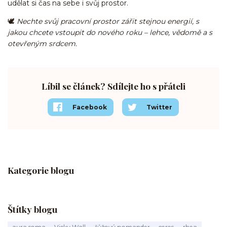
udělat si čas na sebe i svůj prostor.
🕊️
Nechte svůj pracovní prostor zářit stejnou energií, s
jakou chcete vstoupit do nového roku – lehce, vědomě a s
otevřeným srdcem.
Líbil se článek? Sdílejte ho s přáteli
Facebook
Twitter
Kategorie blogu
Štítky blogu
aura soma
Vicky Wall
řůžový pomander
ceres
rhea