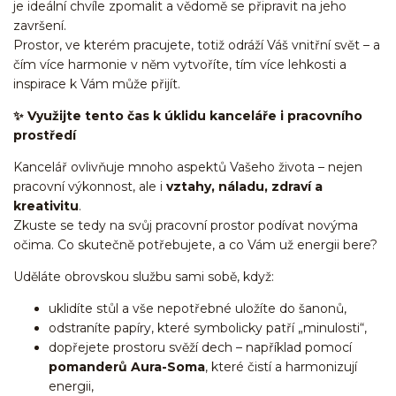
je ideální chvíle zpomalit a vědomě se připravit na jeho
završení.
Prostor, ve kterém pracujete, totiž odráží Váš vnitřní svět – a
čím více harmonie v něm vytvoříte, tím více lehkosti a
inspirace k Vám může přijít.
✨ Využijte tento čas k úklidu kanceláře i pracovního
prostředí
Kancelář ovlivňuje mnoho aspektů Vašeho života – nejen
pracovní výkonnost, ale i
vztahy, náladu, zdraví a
kreativitu
.
Zkuste se tedy na svůj pracovní prostor podívat novýma
očima. Co skutečně potřebujete, a co Vám už energii bere?
Uděláte obrovskou službu sami sobě, když:
uklidíte stůl a vše nepotřebné uložíte do šanonů,
odstraníte papíry, které symbolicky patří „minulosti“,
dopřejete prostoru svěží dech – například pomocí
pomanderů Aura-Soma
, které čistí a harmonizují
energii,