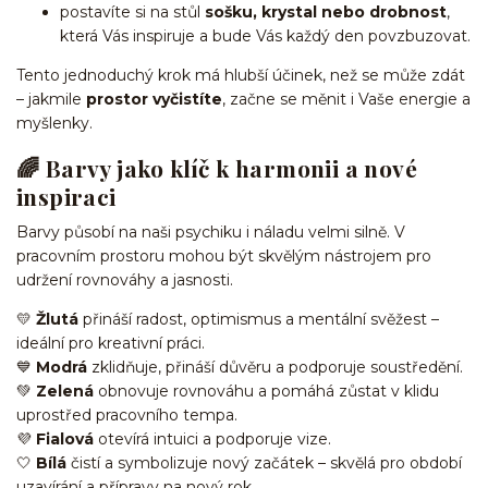
postavíte si na stůl
sošku, krystal nebo drobnost
,
která Vás inspiruje a bude Vás každý den povzbuzovat.
Tento jednoduchý krok má hlubší účinek, než se může zdát
– jakmile
prostor vyčistíte
, začne se měnit i Vaše energie a
myšlenky.
🌈 Barvy jako klíč k harmonii a nové
inspiraci
Barvy působí na naši psychiku i náladu velmi silně. V
pracovním prostoru mohou být skvělým nástrojem pro
udržení rovnováhy a jasnosti.
💛
Žlutá
přináší radost, optimismus a mentální svěžest –
ideální pro kreativní práci.
💙
Modrá
zklidňuje, přináší důvěru a podporuje soustředění.
💚
Zelená
obnovuje rovnováhu a pomáhá zůstat v klidu
uprostřed pracovního tempa.
💜
Fialová
otevírá intuici a podporuje vize.
🤍
Bílá
čistí a symbolizuje nový začátek – skvělá pro období
uzavírání a přípravy na nový rok.