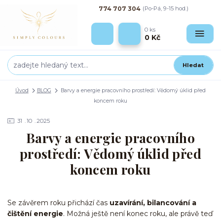
774 707 304
(Po-Pá, 9-15 hod.)
0
ks
0 Kč
Hledat
Úvod
BLOG
Barvy a energie pracovního prostředí: Vědomý úklid před
koncem roku
31
10
2025
Barvy a energie pracovního
prostředí: Vědomý úklid před
koncem roku
Se závěrem roku přichází čas
uzavírání, bilancování a
čištění energie
. Možná ještě není konec roku, ale právě teď