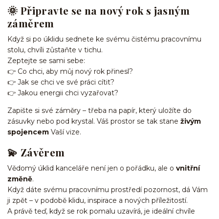
🌞 Připravte se na nový rok s jasným
záměrem
Když si po úklidu sednete ke svému čistému pracovnímu
stolu, chvíli zůstaňte v tichu.
Zeptejte se sami sebe:
👉 Co chci, aby můj nový rok přinesl?
👉 Jak se chci ve své práci cítit?
👉 Jakou energii chci vyzařovat?
Zapište si své záměry – třeba na papír, který uložíte do
zásuvky nebo pod krystal. Váš prostor se tak stane
živým
spojencem
Vaší vize.
💫 Závěrem
Vědomý úklid kanceláře není jen o pořádku, ale o
vnitřní
změně
.
Když dáte svému pracovnímu prostředí pozornost, dá Vám
ji zpět – v podobě klidu, inspirace a nových příležitostí.
A právě teď, když se rok pomalu uzavírá, je ideální chvíle