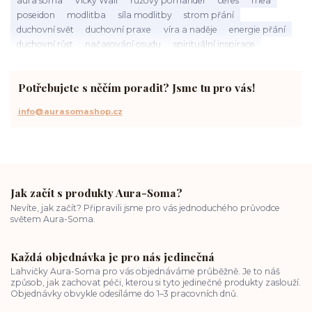
poseidon
modlitba
síla modlitby
strom přání
duchovní svět
duchovní praxe
víra a naděje
energie přání
duchovní růst
načasování osudu
spirituální inspirace
vnitřní klid
zákon přitažlivosti
meditace a modlitba
spirituální cesta
práce s energiemi
přání a manifestace
Potřebujete s něčím poradit? Jsme tu pro vás!
info@aurasomashop.cz
Jak začít s produkty Aura-Soma?
Nevíte, jak začít? Připravili jsme pro vás jednoduchého průvodce
světem Aura-Soma.
Každá objednávka je pro nás jedinečná
Lahvičky Aura-Soma pro vás objednáváme průběžně. Je to náš
způsob, jak zachovat péči, kterou si tyto jedinečné produkty zaslouží.
Objednávky obvykle odesíláme do 1–3 pracovních dnů.