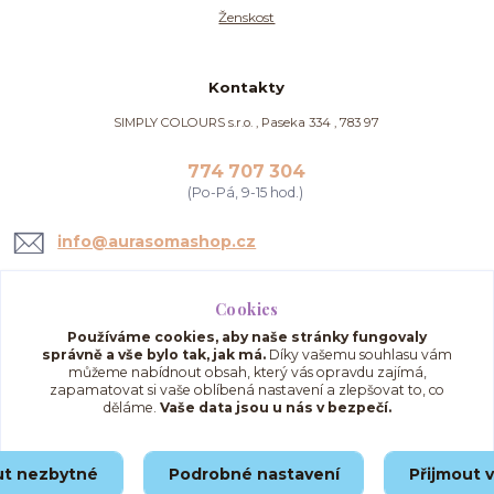
Ženskost
Kontakty
SIMPLY COLOURS s.r.o. , Paseka 334 , 783 97
774 707 304
(Po-Pá, 9-15 hod.)
info@aurasomashop.cz
Cookies
Používáme cookies, aby naše stránky fungovaly
správně a vše bylo tak, jak má.
Díky vašemu souhlasu vám
můžeme nabídnout obsah, který vás opravdu zajímá,
zapamatovat si vaše oblíbená nastavení a zlepšovat to, co
děláme.
Vaše data jsou u nás v bezpečí.
Upravit sběr cookies.
ut nezbytné
Podrobné nastavení
Přijmout 
© 2025 AuraSomaShop.cz – provozovatel Simply Colours s.r.o., IČO: 02562286, se