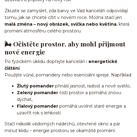
Zkuste se zamyslet, zda barvy ve Vaší kanceláři odpovídají
tomu, jak se chcete cítit v novém roce. Možná stačí jen
malá změna – nový obrázek, svíčka nebo květina
, která
promění atmosféru celého prostoru.
🌬️ Očistěte prostor, aby mohl přijmout
nové energie
Po fyzickém úklidu dopřejte kanceláři i
energetické
čištění
.
Použijte vůně, pomandery nebo esenciální spreje. Například:
Žlutý pomander
přináší jasnost, radost a nové světlo,
Zelený pomander
čistí prostor a pomáhá znovu
dýchat,
Fialový pomander
pomáhá uvolnit staré energie a
uzavřít rok s lehkostí.
Stačí několik vědomých nádechů, otevřené okno a pár
minut klidu – energie prostoru se okamžitě promění.