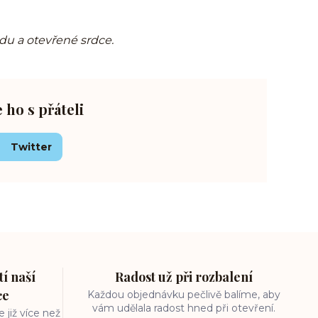
idu a otevřené srdce.
e ho s přáteli
Twitter
í naší
Radost už při rozbalení
ce
Každou objednávku pečlivě balíme, aby
vám udělala radost hned při otevření.
 již více než