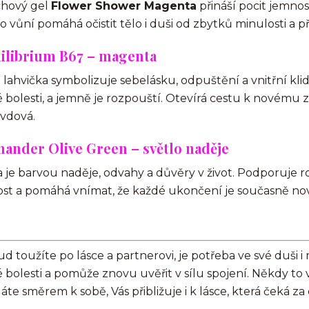
chový gel
Flower Shower Magenta
přináší pocit jemnost
o vůní pomáhá očistit tělo i duši od zbytků minulosti a př
ilibrium B67 – magenta
 lahvička symbolizuje sebelásku, odpuštění a vnitřní kli
é bolesti, a jemně je rozpouští. Otevírá cestu k novému za
vdová.
ander Olive Green – světlo naděje
a je barvou naděje, odvahy a důvěry v život. Podporuje
ost a pomáhá vnímat, že každé ukončení je současně n
d toužíte po lásce a partnerovi, je potřeba ve své duši i 
é bolesti a pomůže znovu uvěřit v sílu spojení. Někdy to v
áte směrem k sobě, Vás přibližuje i k lásce, která čeká z