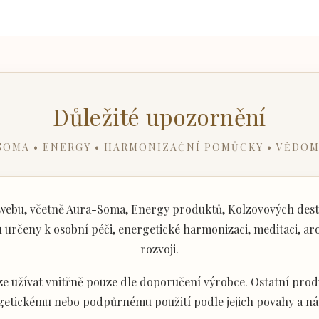
Důležité upozornění
SOMA • ENERGY • HARMONIZAČNÍ POMŮCKY • VĚDOM
ebu, včetně Aura-Soma, Energy produktů, Kolzovových desti
určeny k osobní péči, energetické harmonizaci, meditaci, aro
rozvoji.
e užívat vnitřně pouze dle doporučení výrobce. Ostatní produ
getickému nebo podpůrnému použití podle jejich povahy a ná