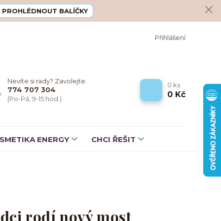
PROHLÉDNOUT BALÍČKY
Přihlášení
Nevíte si rady? Zavolejte.
0
ks
774 707 304
0 Kč
(Po-Pá, 9-15 hod.)
SMETIKA ENERGY
CHCI ŘEŠIT
rdci rodí nový most