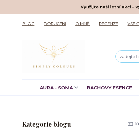
Využijte naši letní akci 
BLOG
DORUČENÍ
O MNĚ
RECENZE
VŠE 
AURA - SOMA
BACHOVY ESENCE
Kategorie blogu
18