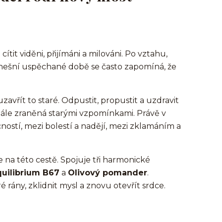
tit viděni, přijímáni a milováni. Po vztahu,
dnešní uspěchané době se často zapomíná, že
avřít to staré. Odpustit, propustit a uzdravit
tále zraněná starými vzpomínkami. Právě v
ostí, mezi bolestí a nadějí, mezi zklamáním a
 na této cestě. Spojuje tři harmonické
uilibrium B67
a
Olivový pomander
.
 rány, zklidnit mysl a znovu otevřít srdce.