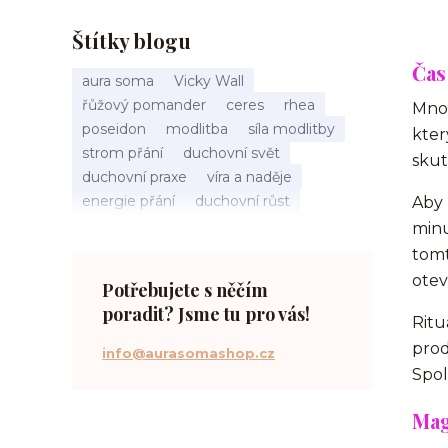
Štítky blogu
Čas
aura soma
Vicky Wall
řůžový pomander
ceres
rhea
Mnoh
poseidon
modlitba
síla modlitby
kter
strom přání
duchovní svět
skut
duchovní praxe
víra a naděje
energie přání
duchovní růst
Aby 
načasování osudu
spirituální inspirace
minu
vnitřní klid
zákon přitažlivosti
tomt
meditace a modlitba
spirituální cesta
ote
Potřebujete s něčím
práce s energiemi
poradit? Jsme tu pro vás!
přání a manifestace
Ritu
pro
info@aurasomashop.cz
Spol
Mag