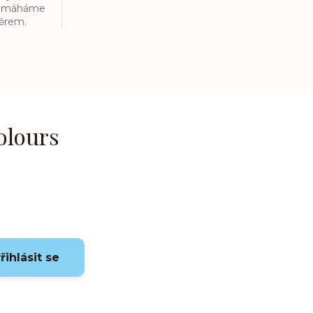
 pomáháme
běrem.
olours
řihlásit se