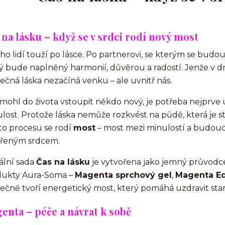
 na lásku – když se v srdci rodí nový most
o lidí touží po lásce. Po partnerovi, se kterým se budou cí
ý bude naplněný harmonií, důvěrou a radostí. Jenže v 
ečná láska nezačíná venku – ale uvnitř nás.
mohl do života vstoupit někdo nový, je potřeba nejprve uz
lost. Protože láska nemůže rozkvést na půdě, která je s
o procesu se rodí
most
– most mezi minulostí a budoucn
vřeným srdcem.
ální sada
Čas na lásku
je vytvořena jako jemný průvodce
dukty Aura-Soma –
Magenta sprchový gel
,
Magenta Eq
ečně tvoří energetický most, který pomáhá uzdravit staré
enta – péče a návrat k sobě