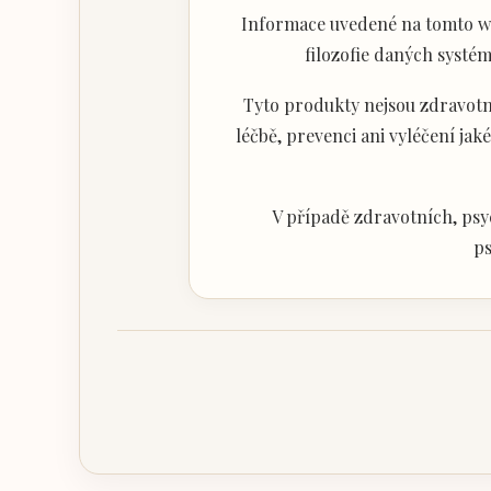
Informace uvedené na tomto web
filozofie daných systém
Tyto produkty nejsou zdravotni
léčbě, prevenci ani vyléčení j
V případě zdravotních, psy
ps