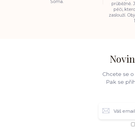
Soma.
průběžně. J
péči, kter
zaslouží. O
Novin
Chcete se o
Pak se při