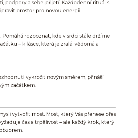
i, podpory a sebe-přijetí. Každodenní rituál s
ipravit prostor pro novou energii.
d. Pomáhá rozpoznat, kde v srdci stále držíme
čátku – k lásce, která je zralá, vědomá a
 rozhodnutí vykročit novým směrem, přináší
ovým začátkem.
mysli vytvořit most. Most, který Vás přenese přes
yžaduje čas a trpělivost – ale každý krok, který
a obzorem.