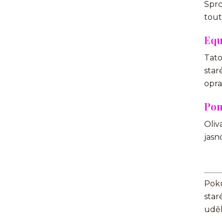
Spr
tout
Equ
Tato
star
opra
Pom
Oliv
jasn
Poku
star
uděl