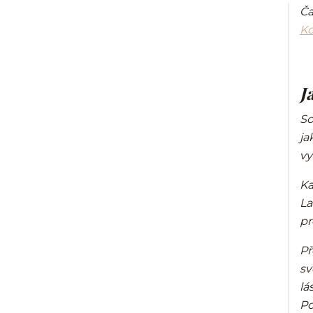
Ča
Ko
J
So
ja
vy
Ka
La
pr
Př
sv
lá
Po