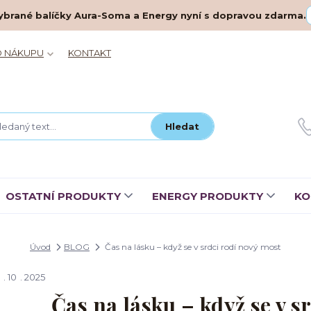
– vybrané balíčky Aura-Soma a Energy nyní s dopravou zdarma.
O NÁKUPU
KONTAKT
Hledat
OSTATNÍ PRODUKTY
ENERGY PRODUKTY
KO
Úvod
BLOG
Čas na lásku – když se v srdci rodí nový most
10
2025
Čas na lásku – když se v s