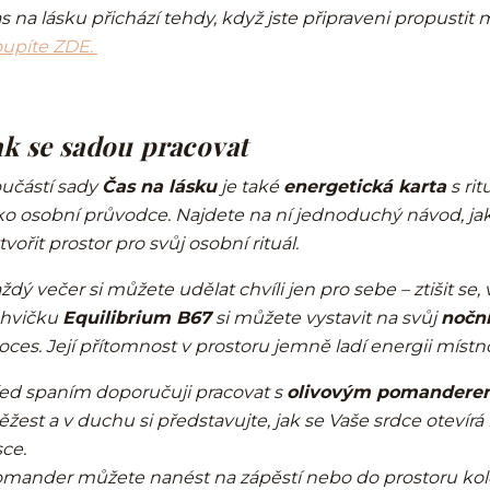
s na lásku přichází tehdy, když jste připraveni propustit 
upíte ZDE.
ak se sadou pracovat
učástí sady
Čas na lásku
je také
energetická karta
s ri
ko osobní průvodce. Najdete na ní jednoduchý návod, jak 
tvořit prostor pro svůj osobní rituál.
ždý večer si můžete udělat chvíli jen pro sebe – ztišit s
hvičku
Equilibrium B67
si můžete vystavit na svůj
noční
oces. Její přítomnost v prostoru jemně ladí energii místno
ed spaním doporučuji pracovat s
olivovým pomandere
ěžest a v duchu si představujte, jak se Vaše srdce oteví
sce.
mander můžete nanést na zápěstí nebo do prostoru kolem