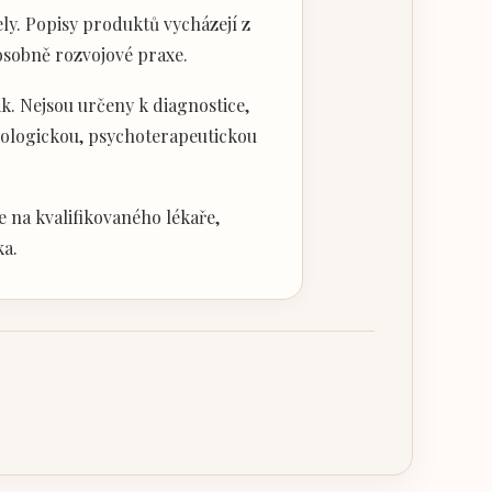
ly. Popisy produktů vycházejí z
 osobně rozvojové praxe.
k. Nejsou určeny k diagnostice,
hologickou, psychoterapeutickou
 na kvalifikovaného lékaře,
ka.