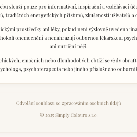
u slouží pouze pro informativní, inspirační a vzdělávací úče
ů, tradičních energetických přístupů, zkušeností uživatelů a
ckými prostředky ani léky, pokud není výslovně uvedeno jina
akéhokoli onemocnění a nenahrazují odbornou lékařskou, psyc
ani nutriční péči.
chických, emočních nebo dlouhodobých obtíží se vždy obraťte
ychologa, psychoterapeuta nebo jiného příslušného odborní
Odvolání souhlasu se zpracováním osobních údajů
© 2025 Simply Colours s.r.o.