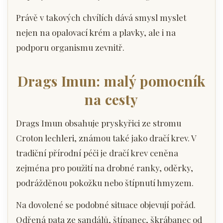
Právě v takových chvílích dává smysl myslet
nejen na opalovací krém a plavky, ale i na
podporu organismu zevnitř.
Drags Imun: malý pomocník
na cesty
Drags Imun obsahuje pryskyřici ze stromu
Croton lechleri, známou také jako dračí krev. V
tradiční přírodní péči je dračí krev ceněna
zejména pro použití na drobné ranky, oděrky,
podrážděnou pokožku nebo štípnutí hmyzem.
Na dovolené se podobné situace objevují pořád.
Odřená pata ze sandálů, štípanec, škrábanec od