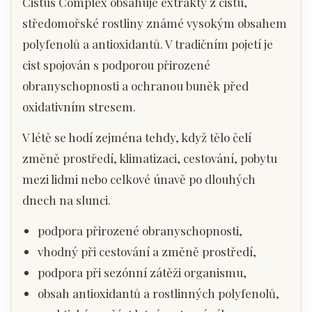
Cistus Complex obsahuje extrakty z cistu,
středomořské rostliny známé vysokým obsahem
polyfenolů a antioxidantů. V tradičním pojetí je
cist spojován s podporou přirozené
obranyschopnosti a ochranou buněk před
oxidativním stresem.
V létě se hodí zejména tehdy, když tělo čelí
změně prostředí, klimatizaci, cestování, pobytu
mezi lidmi nebo celkové únavě po dlouhých
dnech na slunci.
podpora přirozené obranyschopnosti,
vhodný při cestování a změně prostředí,
podpora při sezónní zátěži organismu,
obsah antioxidantů a rostlinných polyfenolů,