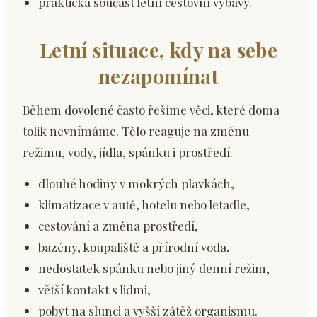
praktická součást letní cestovní výbavy.
Letní situace, kdy na sebe
nezapomínat
Během dovolené často řešíme věci, které doma
tolik nevnímáme. Tělo reaguje na změnu
režimu, vody, jídla, spánku i prostředí.
dlouhé hodiny v mokrých plavkách,
klimatizace v autě, hotelu nebo letadle,
cestování a změna prostředí,
bazény, koupaliště a přírodní voda,
nedostatek spánku nebo jiný denní režim,
větší kontakt s lidmi,
pobyt na slunci a vyšší zátěž organismu.