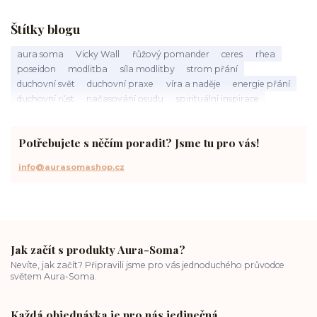
Štítky blogu
aura soma
Vicky Wall
řůžový pomander
ceres
rhea
poseidon
modlitba
síla modlitby
strom přání
duchovní svět
duchovní praxe
víra a naděje
energie přání
duchovní růst
načasování osudu
spirituální inspirace
vnitřní klid
zákon přitažlivosti
meditace a modlitba
spirituální cesta
práce s energiemi
přání a manifestace
Potřebujete s něčím poradit? Jsme tu pro vás!
info@aurasomashop.cz
Jak začít s produkty Aura-Soma?
Nevíte, jak začít? Připravili jsme pro vás jednoduchého průvodce
světem Aura-Soma.
Každá objednávka je pro nás jedinečná