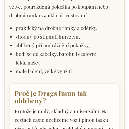
větve, podrážděná pokožka po koupání nebo
drobná ranka vzniklá při cestování.
praktický na drobné ranky a oděrky,
vhodný po štípnutí hmyzem,
oblíbený při podráždění pokožky,
hodí se do kabelky, batohu i cestovní
lékárničky,
malé balení, velké využití.
Proč je Drags Imun tak
oblíbený?
Protože je malý, skladný a univerzální. Na
cestách často nechceme vozit plnou tašku
přípravků, ale jeden praktický pomocník na