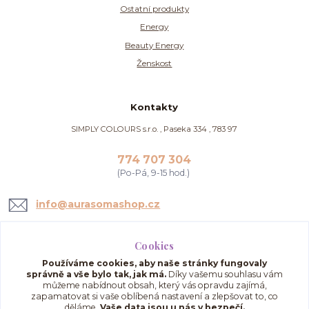
Ostatní produkty
Energy
Beauty Energy
Ženskost
Kontakty
SIMPLY COLOURS s.r.o. , Paseka 334 , 783 97
774 707 304
(Po-Pá, 9-15 hod.)
info@aurasomashop.cz
Cookies
Používáme cookies, aby naše stránky fungovaly
správně a vše bylo tak, jak má.
Díky vašemu souhlasu vám
můžeme nabídnout obsah, který vás opravdu zajímá,
zapamatovat si vaše oblíbená nastavení a zlepšovat to, co
děláme.
Vaše data jsou u nás v bezpečí.