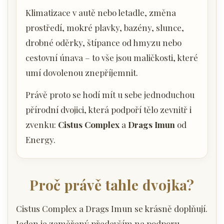
Klimatizace v autě nebo letadle, změna
prostředí, mokré plavky, bazény, slunce,
drobné oděrky, štípance od hmyzu nebo
cestovní únava – to vše jsou maličkosti, které
umí dovolenou znepříjemnit.
Právě proto se hodí mít u sebe jednoduchou
přírodní dvojici, která podpoří tělo zevnitř i
zvenku:
Cistus Complex
a
Drags Imun
od
Energy.
Proč právě tahle dvojka?
Cistus Complex a Drags Imun se krásně doplňují.
Jeden je zaměřený především na podporu