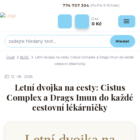
774 707 304
(Po-Pá, 9-15 hod.)
0
ks
0 Kč
Hledat
Úvod
BLOG
Letní dvojka na cesty: Cistus Complex a Drags Imun do každé
cestovní lékárničky
12
06
2026
Letní dvojka na cesty: Cistus
Complex a Drags Imun do každé
cestovní lékárničky
Letní dvojka na