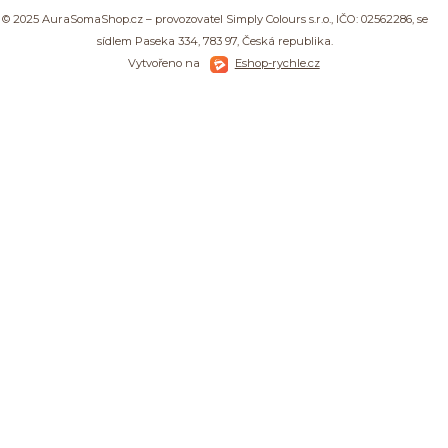
© 2025 AuraSomaShop.cz – provozovatel Simply Colours s.r.o., IČO: 02562286, se
sídlem Paseka 334, 783 97, Česká republika.
Vytvořeno na
Eshop-rychle.cz