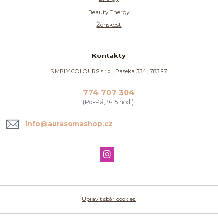
Beauty Energy
Ženskost
Kontakty
SIMPLY COLOURS s.r.o. , Paseka 334 , 783 97
774 707 304
(Po-Pá, 9-15 hod.)
info@aurasomashop.cz
Upravit sběr cookies.