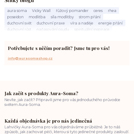
aura soma
Vicky Wall
řůžový pomander
ceres
rhea
poseidon
modlitba
síla modlitby
strom přání
duchovní svět
duchovní praxe
víra a naděje
energie přání
duchovní růst
načasování osudu
spirituální inspirace
vnitřní klid
zákon přitažlivosti
meditace a modlitba
spirituální cesta
práce s energiemi
přání a manifestace
Potřebujete s něčím poradit? Jsme tu pro vás!
info@aurasomashop.cz
Jak začít s produkty Aura-Soma?
Nevíte, jak začít? Připravili jsme pro vás jednoduchého průvodce
světem Aura-Soma.
Každá objednávka je pro nás jedinečná
Lahvičky Aura-Soma pro vás objednáváme průběžně. Je to náš
způsob, jak zachovat péči, kterou si tyto jedinečné produkty zaslouží.