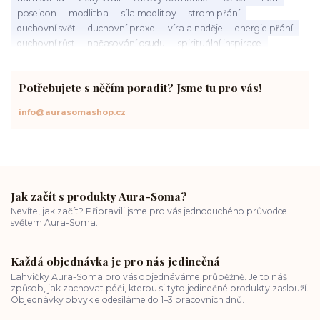
poseidon
modlitba
síla modlitby
strom přání
duchovní svět
duchovní praxe
víra a naděje
energie přání
duchovní růst
načasování osudu
spirituální inspirace
vnitřní klid
zákon přitažlivosti
meditace a modlitba
spirituální cesta
práce s energiemi
přání a manifestace
Potřebujete s něčím poradit? Jsme tu pro vás!
info@aurasomashop.cz
Jak začít s produkty Aura-Soma?
Nevíte, jak začít? Připravili jsme pro vás jednoduchého průvodce
světem Aura-Soma.
Každá objednávka je pro nás jedinečná
Lahvičky Aura-Soma pro vás objednáváme průběžně. Je to náš
způsob, jak zachovat péči, kterou si tyto jedinečné produkty zaslouží.
Objednávky obvykle odesíláme do 1–3 pracovních dnů.