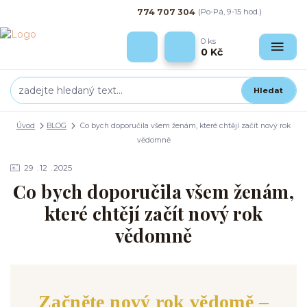
774 707 304
(Po-Pá, 9-15 hod.)
0
ks
0 Kč
Hledat
Úvod
BLOG
Co bych doporučila všem ženám, které chtějí začít nový rok
vědomně
29
12
2025
Co bych doporučila všem ženám,
které chtějí začít nový rok
vědomně
Začněte nový rok vědomě –