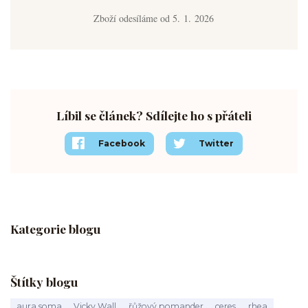
Zboží odesíláme od 5. 1. 2026
Líbil se článek? Sdílejte ho s přáteli
Facebook
Twitter
Kategorie blogu
Štítky blogu
aura soma
Vicky Wall
řůžový pomander
ceres
rhea