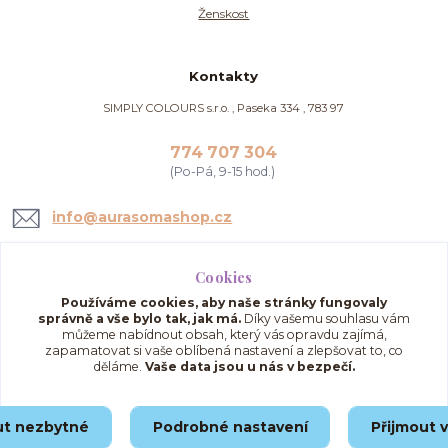
Ženskost
Kontakty
SIMPLY COLOURS s.r.o. , Paseka 334 , 783 97
774 707 304
(Po-Pá, 9-15 hod.)
info@aurasomashop.cz
Cookies
Používáme cookies, aby naše stránky fungovaly
správně a vše bylo tak, jak má.
Díky vašemu souhlasu vám
můžeme nabídnout obsah, který vás opravdu zajímá,
zapamatovat si vaše oblíbená nastavení a zlepšovat to, co
děláme.
Vaše data jsou u nás v bezpečí.
Upravit sběr cookies.
ut nezbytné
Podrobné nastavení
Přijmout 
© 2025 AuraSomaShop.cz – provozovatel Simply Colours s.r.o., IČO: 02562286, se