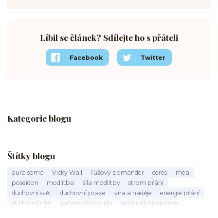
Líbil se článek? Sdílejte ho s přáteli
Facebook
Twitter
Kategorie blogu
Štítky blogu
aura soma
Vicky Wall
řůžový pomander
ceres
rhea
poseidon
modlitba
síla modlitby
strom přání
duchovní svět
duchovní praxe
víra a naděje
energie přání
duchovní růst
načasování osudu
spirituální inspirace
vnitřní klid
zákon přitažlivosti
meditace a modlitba