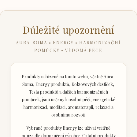
Důležité upozornění
AURA-SOMA • ENERGY • HARMONIZAČNÍ
POMŮCKY • VĚDOMÁ PÉČE
Produkty nabízené na tomto webu, včetně Aura-
Soma, Energy produktů, Kolzovových destiček,
Tesla produktů a dalších harmonizačních
pomůcek, jsou určeny k osobní péči, energetické
harmonizaci, meditaci, aromaterapii, relaxaci a
osobnímu rozvoji.
Vybrané produkty Energy lze užívat vnitřně
pouze dle doporučení výrobce. Ostatní produkty