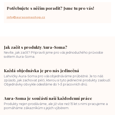
spirituální cesta
práce s energiemi
přání a manifestace
Potřebujete s něčím poradit? Jsme tu pro vás!
info@aurasomashop.cz
Jak začít s produkty Aura-Soma?
Nevíte, jak začít? Připravili jsme pro vás jednoduchého průvodce
světem Aura-Soma.
Každá objednávka je pro nás jedinečná
Lahvičky Aura-Soma pro vás objednáváme průběžně. Je to náš
způsob, jak zachovat péči, kterou si tyto jedinečné produkty zaslouží.
Objednávky obvykle odesíláme do 1–3 pracovních dnů.
Aura-Soma je součástí naší každodenní práce
Produkty nejen prodáváme, ale již více než 15 let s nimi pracujeme a
pomáháme zákazníkům s jejich výběrem.