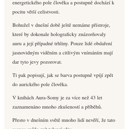
energetického pole člověka a postupně dochází k
pocitu větší celistvosti.
Bohužel v dnešní době ještě nemáme přístroje,
které by dokonale holograficky znázorňovaly
auru a její případné trhliny. Pouze lidé obdaření
jasnovidným viděním a citlivým vnímáním mají
dar tyto jevy pozorovat.
Ti pak popisují, jak se barva postupně vpíjí zpět
do aurického pole člověka.
V knihách Aura-Somy je za více než 43 let
zaznamenáno mnoho zkušeností a příběhů.
Přesto v dnešním světě mnoho lidí nevěří, že tato
esence může mít takový vliv.