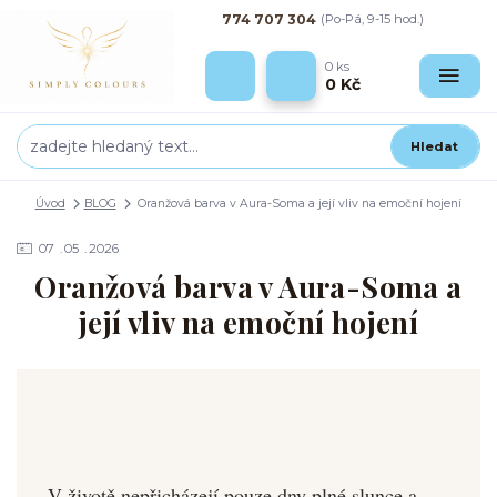
774 707 304
(Po-Pá, 9-15 hod.)
0
ks
0 Kč
Hledat
Úvod
BLOG
Oranžová barva v Aura-Soma a její vliv na emoční hojení
07
05
2026
Oranžová barva v Aura-Soma a
její vliv na emoční hojení
V životě nepřicházejí pouze dny plné slunce a