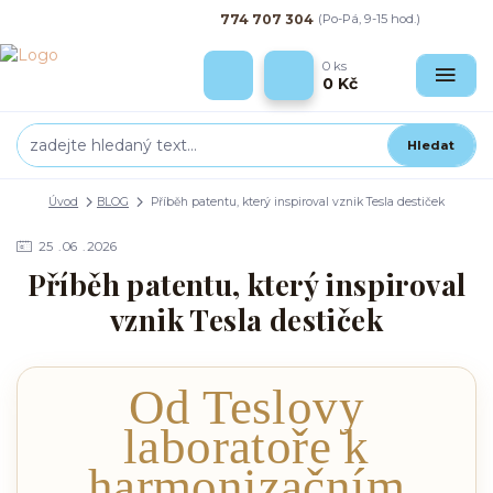
774 707 304
(Po-Pá, 9-15 hod.)
0
ks
0 Kč
Hledat
Úvod
BLOG
Příběh patentu, který inspiroval vznik Tesla destiček
25
06
2026
Příběh patentu, který inspiroval
vznik Tesla destiček
Od Teslovy
laboratoře k
harmonizačním