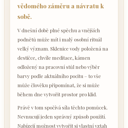
vědomého záměru a návratu k
sobě.
V dnešní době plné spěchu a vnějších
podnětů může mít i malý osobní rituál
velký význam. Sklenice vody položená na
destičce, chvíle meditace, kámen
odložený na pracovní stůl nebo výběr
barvy podle aktuálního pocitu – to vše
může člověku připomínat, že si může
během dne vytvořit prostor pro klid.
Právě v tom spočívá síla těchto pomůcek.
Nevnucují jeden správný způsob použití.
Nabízejí možnost vytvořit si vlastní vztah