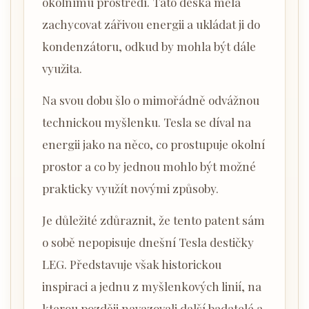
okolnímu prostředí. Tato deska měla
zachycovat zářivou energii a ukládat ji do
kondenzátoru, odkud by mohla být dále
využita.
Na svou dobu šlo o mimořádně odvážnou
technickou myšlenku. Tesla se díval na
energii jako na něco, co prostupuje okolní
prostor a co by jednou mohlo být možné
prakticky využít novými způsoby.
Je důležité zdůraznit, že tento patent sám
o sobě nepopisuje dnešní Tesla destičky
LEG. Představuje však historickou
inspiraci a jednu z myšlenkových linií, na
kterou později navazovali další badatelé a