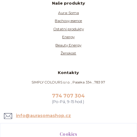
Naše produkty
Aura-Soma
Bachovy esence
Ostatní produkty
Energy
Beauty Energy
Ženskost
Kontakty
SIMPLY COLOURS s.r.o. , Paseka 334 , 783 97
774 707 304
(Po-Pá, 9-15 hod.)
info@aurasomashop.cz
Cookies