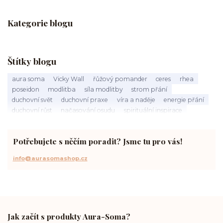
Kategorie blogu
Štítky blogu
aura soma
Vicky Wall
řůžový pomander
ceres
rhea
poseidon
modlitba
síla modlitby
strom přání
duchovní svět
duchovní praxe
víra a naděje
energie přání
duchovní růst
načasování osudu
spirituální inspirace
vnitřní klid
zákon přitažlivosti
meditace a modlitba
spirituální cesta
práce s energiemi
přání a manifestace
Potřebujete s něčím poradit? Jsme tu pro vás!
info@aurasomashop.cz
Jak začít s produkty Aura-Soma?