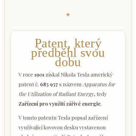
✦
Patent, který
předběhl svou
dobu
V roce
1901
získal Nikola Tesla americký
patent č.
685 957
s názvem
Apparatus for
the Utilization of Radiant Energy
, tedy
Zařízení pro využití zářivé energie
.
V tomto patentu Tesla popsal zařízení
využívající kovovou desku vystavenou