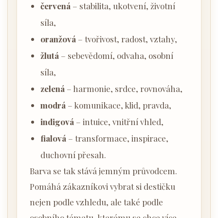
červená
– stabilita, ukotvení, životní
síla,
oranžová
– tvořivost, radost, vztahy,
žlutá
– sebevědomí, odvaha, osobní
síla,
zelená
– harmonie, srdce, rovnováha,
modrá
– komunikace, klid, pravda,
indigová
– intuice, vnitřní vhled,
fialová
– transformace, inspirace,
duchovní přesah.
Barva se tak stává jemným průvodcem.
Pomáhá zákazníkovi vybrat si destičku
nejen podle vzhledu, ale také podle
osobního tématu, kterému se chce více