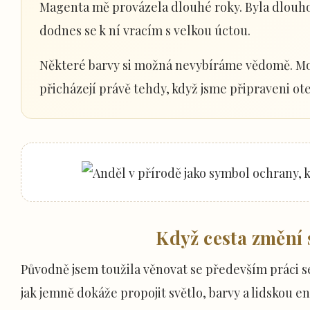
Magenta mě provázela dlouhé roky. Byla dlouho
dodnes se k ní vracím s velkou úctou.
Některé barvy si možná nevybíráme vědomě. Mož
přicházejí právě tehdy, když jsme připraveni ote
Když cesta změní 
Původně jsem toužila věnovat se především práci 
jak jemně dokáže propojit světlo, barvy a lidskou en