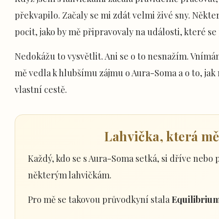
překvapilo. Začaly se mi zdát velmi živé sny. Někter
pocit, jako by mě připravovaly na události, které s
Nedokážu to vysvětlit. Ani se o to nesnažím. Vnímá
mě vedla k hlubšímu zájmu o Aura-Soma a o to, jak
vlastní cestě.
Lahvička, která mě
Každý, kdo se s Aura-Soma setká, si dříve nebo p
některým lahvičkám.
Pro mě se takovou průvodkyní stala
Equilibriu