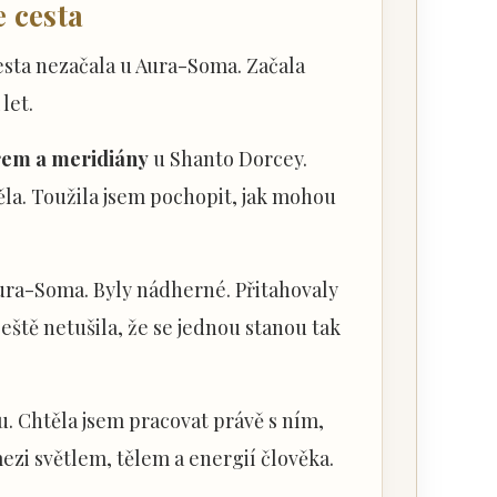
e cesta
esta nezačala u Aura-Soma. Začala
let.
rem a meridiány
u Shanto Dorcey.
ěla. Toužila jsem pochopit, jak mohou
Aura-Soma. Byly nádherné. Přitahovaly
eště netušila, že se jednou stanou tak
. Chtěla jsem pracovat právě s ním,
ezi světlem, tělem a energií člověka.