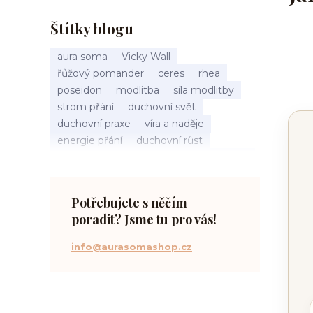
Štítky blogu
aura soma
Vicky Wall
řůžový pomander
ceres
rhea
poseidon
modlitba
síla modlitby
strom přání
duchovní svět
duchovní praxe
víra a naděje
energie přání
duchovní růst
načasování osudu
spirituální inspirace
vnitřní klid
zákon přitažlivosti
meditace a modlitba
spirituální cesta
Potřebujete s něčím
práce s energiemi
poradit? Jsme tu pro vás!
přání a manifestace
info@aurasomashop.cz