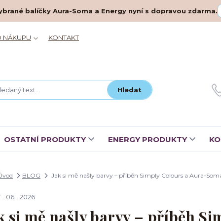
– vybrané balíčky Aura-Soma a Energy nyní s dopravou zdarma.
O NÁKUPU
KONTAKT
Hledat
OSTATNÍ PRODUKTY
ENERGY PRODUKTY
KO
Úvod
BLOG
Jak si mě našly barvy – příběh Simply Colours a Aura-Som
7
06
2026
k si mě našly barvy – příběh S