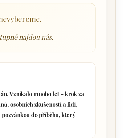
i nevybereme.
stupně najdou nás.
án. Vznikalo mnoho let – krok za
nů, osobních zkušeností a lidí,
je pozvánkou do příběhu, který