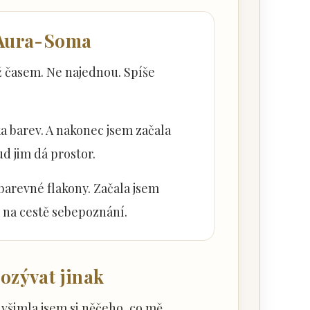
 Aura-Soma
 časem. Ne najednou. Spíše
ka barev. A nakonec jsem začala
d jim dá prostor.
barevné flakony. Začala jsem
na cestě sebepoznání.
 ozývat jinak
 všimla jsem si něčeho, co mě