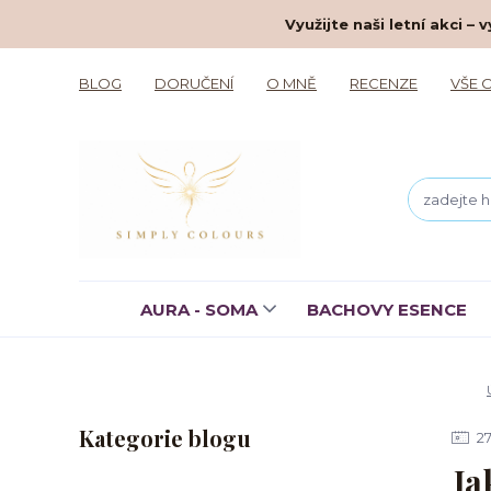
Využijte naši letní akci 
BLOG
DORUČENÍ
O MNĚ
RECENZE
VŠE 
AURA - SOMA
BACHOVY ESENCE
Kategorie blogu
2
Ja