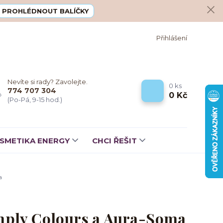
PROHLÉDNOUT BALÍČKY
Přihlášení
Nevíte si rady? Zavolejte.
0
ks
774 707 304
0 Kč
(Po-Pá, 9-15 hod.)
SMETIKA ENERGY
CHCI ŘEŠIT
a
imply Colours a Aura-Soma