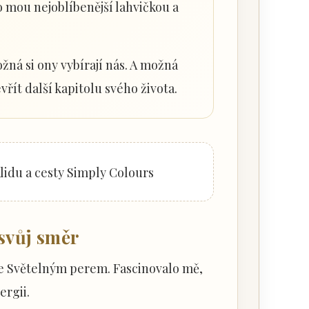
 mou nejoblíbenější lahvičkou a
ná si ony vybírají nás. A možná
vřít další kapitolu svého života.
svůj směr
se Světelným perem. Fascinovalo mě,
ergii.