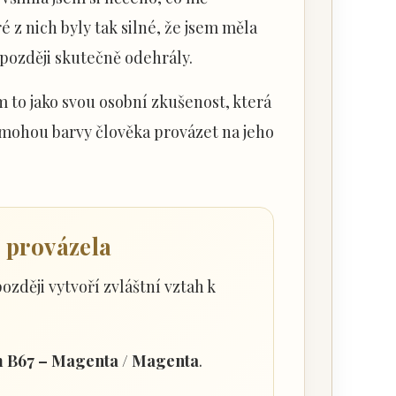
é z nich byly tak silné, že jsem měla
e později skutečně odehrály.
m to jako svou osobní zkušenost, která
 mohou barvy člověka provázet na jeho
 provázela
ozději vytvoří zvláštní vztah k
m B67 – Magenta / Magenta
.