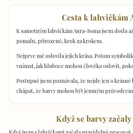
Cesta k lahvičkám
K samotným lahvičkám Aura-Soma jsem došla až
pomalu, přirozeně, krok za krokem.
Nejprve mě oslovila jejich krása. Potom symboli
vnímat, jak hluboce mohou člověka oslovit, poku
Postupně jsem poznávala, že nejde jen o krásné 
chápat, že barvy mohou být jemným průvodcem 
Když se barvy začaly
Když jsem s lahvičkami začala pravidelně pracovat,