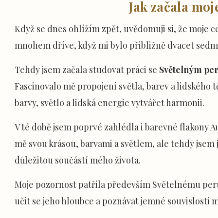
Jak začala moj
Když se dnes ohlížím zpět, uvědomuji si, že moje c
mnohem dříve, když mi bylo přibližně dvacet sedm 
Tehdy jsem začala studovat práci se
Světelným pe
Fascinovalo mě propojení světla, barev a lidského t
barvy, světlo a lidská energie vytvářet harmonii.
V té době jsem poprvé zahlédla i barevné flakony 
mě svou krásou, barvami a světlem, ale tehdy jsem j
důležitou součástí mého života.
Moje pozornost patřila především Světelnému peru
učit se jeho hloubce a poznávat jemné souvislosti m