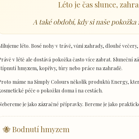
Léto je čas slunce, zahra
A také období, kdy si naše pokožka 
Milujeme léto. Bosé nohy v trávě, vůni zahrady, dlouhé večery, 
Právě v létě ale dostává pokožka často více zabrat. Sluneční zá
štípnutí hmyzem, kopřivy, túry nebo práce na zahradě.
Proto máme na Simply Colours několik produktů Energy, kter
kosmetické péče o pokožku doma i na cestách.
Nebereme je jako zázračné přípravky. Bereme je jako praktic
🐝 Bodnutí hmyzem