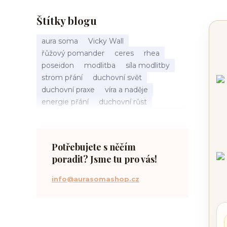
Štítky blogu
aura soma
Vicky Wall
řůžový pomander
ceres
rhea
poseidon
modlitba
síla modlitby
strom přání
duchovní svět
duchovní praxe
víra a naděje
energie přání
duchovní růst
načasování osudu
spirituální inspirace
vnitřní klid
zákon přitažlivosti
meditace a modlitba
spirituální cesta
Potřebujete s něčím
práce s energiemi
poradit? Jsme tu pro vás!
přání a manifestace
info@aurasomashop.cz