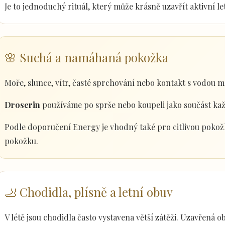
Je to jednoduchý rituál, který může krásně uzavřít aktivní le
🌸 Suchá a namáhaná pokožka
Moře, slunce, vítr, časté sprchování nebo kontakt s vodou 
Droserin
používáme po sprše nebo koupeli jako součást ka
Podle doporučení Energy je vhodný také pro citlivou pokožk
pokožku.
🦶 Chodidla, plísně a letní obuv
V létě jsou chodidla často vystavena větší zátěži. Uzavřená 