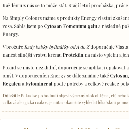
Každému z nás se to může stát. Stačí letní procházka, prác
Na Simply Colours máme s produkty Energy vlastní zkušenos
vosa. Sáhla jsem po
Cytosan Fomentum gelu
a následně pok
Energy.
V brožuře
Rady babky bylinářky od A do Z
doporučuje Vlasta
nanést silnější vrstvu krému
Protektin
na místo vpichu a jeh
Pokud se místo nezklidní, doporučuje se aplikaci opakovat 
omýt. V doporučeních Energy se dále zmiňuje také
Cytosan
Regalen
a
Fytomineral
podle potřeby a celkové reakce pok
Důležité:
Pokud se po bodnutí objeví výrazný otok obličeje, rtů nebo 
celková alergická reakce, je nutné okamžitě vyhledat lékařskou pomoc