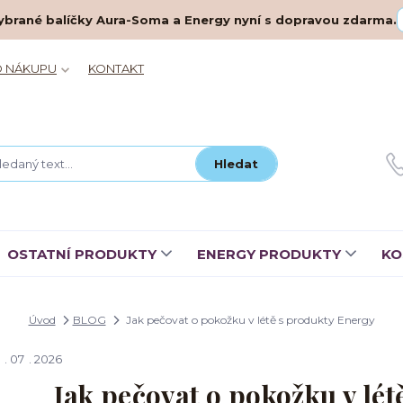
– vybrané balíčky Aura-Soma a Energy nyní s dopravou zdarma.
O NÁKUPU
KONTAKT
Hledat
OSTATNÍ PRODUKTY
ENERGY PRODUKTY
KO
Úvod
BLOG
Jak pečovat o pokožku v létě s produkty Energy
07
2026
Jak pečovat o pokožku v lé