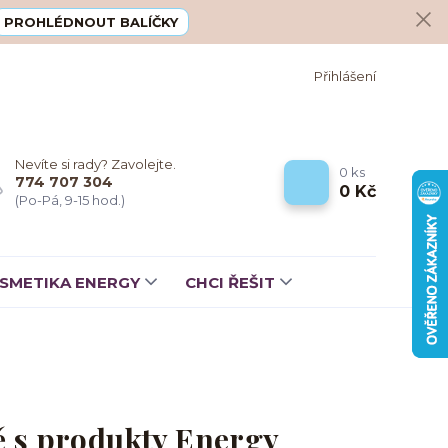
PROHLÉDNOUT BALÍČKY
Přihlášení
Nevíte si rady? Zavolejte.
0
ks
774 707 304
0 Kč
(Po-Pá, 9-15 hod.)
SMETIKA ENERGY
CHCI ŘEŠIT
tě s produkty Energy