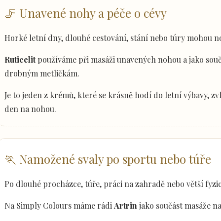
🦵 Unavené nohy a péče o cévy
Horké letní dny, dlouhé cestování, stání nebo túry mohou 
Ruticelit
používáme při masáži unavených nohou a jako souč
drobným metličkám.
Je to jeden z krémů, které se krásně hodí do letní výbavy, z
den na nohou.
🏃 Namožené svaly po sportu nebo túře
Po dlouhé procházce, túře, práci na zahradě nebo větší fyzic
Na Simply Colours máme rádi
Artrin
jako součást masáže na