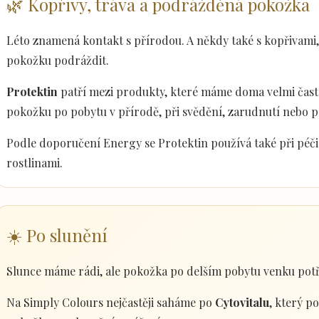
🌿 Kopřivy, tráva a podrážděná pokožka
Léto znamená kontakt s přírodou. A někdy také s kopřivami
pokožku podráždit.
Protektin
patří mezi produkty, které máme doma velmi často
pokožku po pobytu v přírodě, při svědění, zarudnutí nebo 
Podle doporučení Energy se Protektin používá také při péč
rostlinami.
☀️ Po slunění
Slunce máme rádi, ale pokožka po delším pobytu venku potř
Na Simply Colours nejčastěji saháme po
Cytovitalu
, který p