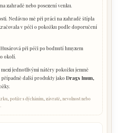
e na zahradě nebo posezení venku.
ti. Nedávno mě při práci na zahradě štípla
račovala v péči o pokožku podle doporučení
 Husárová při péči po bodnutí hmyzem
o okolí.
a mezi jednotlivými nátěry pokožku jemně
, případně další produkty jako
Drags Imun
,
ožky.
krku, potíže s dýcháním, závratě, nevolnost nebo
.