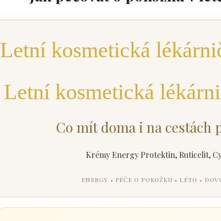
Letní kosmetická lékárn
Co mít doma i na cestách 
ENERGY • PÉČE O POKOŽKU • LÉTO • DO