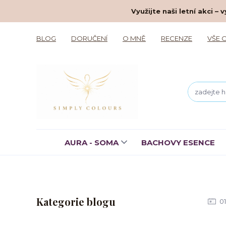
Využijte naši letní akci 
BLOG
DORUČENÍ
O MNĚ
RECENZE
VŠE 
AURA - SOMA
BACHOVY ESENCE
Kategorie blogu
01