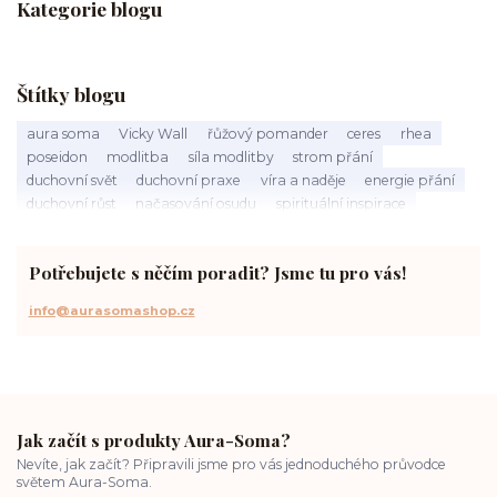
Kategorie blogu
Štítky blogu
aura soma
Vicky Wall
řůžový pomander
ceres
rhea
poseidon
modlitba
síla modlitby
strom přání
duchovní svět
duchovní praxe
víra a naděje
energie přání
duchovní růst
načasování osudu
spirituální inspirace
vnitřní klid
zákon přitažlivosti
meditace a modlitba
spirituální cesta
práce s energiemi
přání a manifestace
Potřebujete s něčím poradit? Jsme tu pro vás!
info@aurasomashop.cz
Jak začít s produkty Aura-Soma?
Nevíte, jak začít? Připravili jsme pro vás jednoduchého průvodce
světem Aura-Soma.