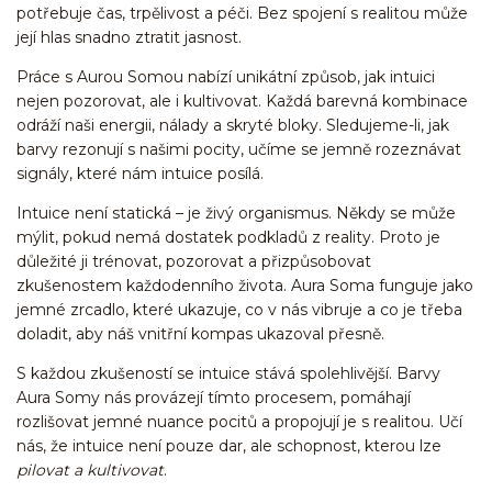
potřebuje čas, trpělivost a péči. Bez spojení s
realitou
může
její hlas snadno ztratit jasnost.
Práce s
Aurou Somou
nabízí unikátní způsob, jak
intuici
nejen pozorovat, ale i kultivovat. Každá barevná kombinace
odráží naši energii, nálady a skryté bloky. Sledujeme-li, jak
barvy rezonují s našimi pocity, učíme se jemně rozeznávat
signály, které nám
intuice
posílá.
Intuice
není statická – je živý organismus. Někdy se může
mýlit, pokud nemá dostatek podkladů z
reality
. Proto je
důležité ji trénovat, pozorovat a přizpůsobovat
zkušenostem každodenního života.
Aura Soma
funguje jako
jemné zrcadlo, které ukazuje, co v nás vibruje a co je třeba
doladit, aby náš vnitřní kompas ukazoval přesně.
S každou zkušeností se
intuice
stává spolehlivější. Barvy
Aura Somy
nás provázejí tímto procesem, pomáhají
rozlišovat jemné nuance pocitů a propojují je s
realitou
. Učí
nás, že
intuice
není pouze dar, ale schopnost, kterou lze
pilovat a kultivovat
.