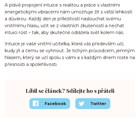
A právě propojení
intuice
s
realitou
a práce s vlastními
energetickými vibracemi nám umožňuje žít s větší lehkostí
a důvěrou. Každý den je příležitostí naslouchat svému
vnitřnímu hlasu, učit se z vlastních zkušeností a nechat
intuici
růst – tak, aby skutečně odrážela svět kolem nás.
Intuice
je vaše vnitřní učitelka, která vás především učí,
kudy jít a čemu se vyhnout. Je tichým průvodcem, jemným
hlasem, který se učí spolu s vámi a s každým dnem roste na
přesnosti a spolehlivosti.
Líbil se článek? Sdílejte ho s přáteli
Facebook
Twitter