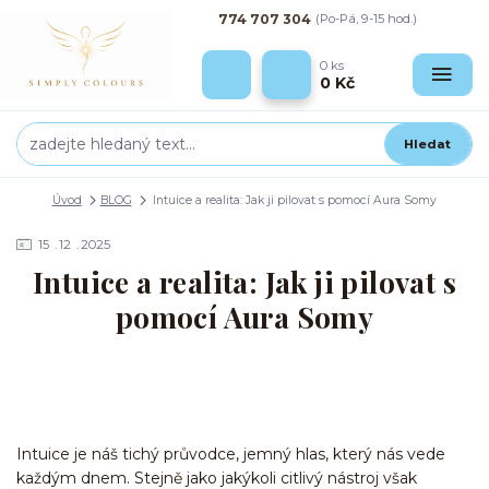
774 707 304
(Po-Pá, 9-15 hod.)
0
ks
0 Kč
Hledat
Úvod
BLOG
Intuice a realita: Jak ji pilovat s pomocí Aura Somy
15
12
2025
Intuice a realita: Jak ji pilovat s
pomocí Aura Somy
Intuice
je náš tichý průvodce, jemný hlas, který nás vede
každým dnem. Stejně jako jakýkoli citlivý nástroj však