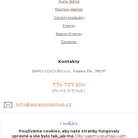
Aura-Soma
Bachovy esence
Ostatní produkty
Energy
Beauty Energy
Ženskost
Kontakty
SIMPLY COLOURS s.r.o. , Paseka 334 , 783 97
774 707 304
(Po-Pá, 9-15 hod.)
info@aurasomashop.cz
Cookies
Používáme cookies, aby naše stránky fungovaly
správně a vše bylo tak, jak má.
Díky vašemu souhlasu vám