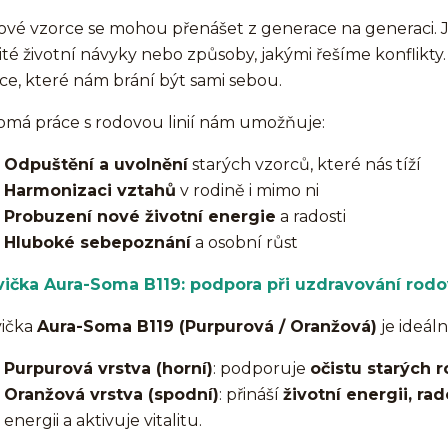
vé vzorce se mohou přenášet z generace na generaci. Js
čité životní návyky nebo způsoby, jakými řešíme konflik
ce, které nám brání být sami sebou.
má práce s rodovou linií nám umožňuje:
Odpuštění a uvolnění
starých vzorců, které nás tíží
Harmonizaci vztahů
v rodině i mimo ni
Probuzení nové životní energie
a radosti
Hluboké sebepoznání
a osobní růst
ička Aura-Soma B119: podpora při uzdravování rodov
vička
Aura-Soma B119 (Purpurová / Oranžová)
je ideáln
Purpurová vrstva (horní)
: podporuje
očistu starých 
Oranžová vrstva (spodní)
: přináší
životní energii, ra
energii a aktivuje vitalitu.