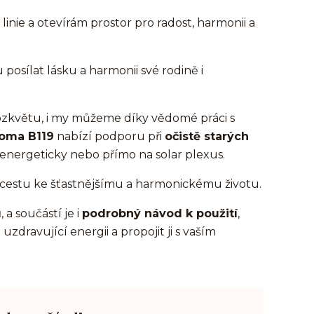
linie a otevírám prostor pro radost, harmonii a
posílat lásku a harmonii své rodině i
rozkvětu, i my můžeme díky vědomé práci s
oma B119
nabízí podporu při
očistě starých
te energeticky nebo přímo na solar plexus.
e cestu ke šťastnějšímu a harmonickému životu.
u
, a součástí je i
podrobný návod k použití
,
zdravující energii a propojit ji s vaším