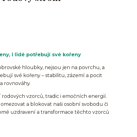
eny, i lidé potřebují své kořeny
 obrovské hloubky, nejsou jen na povrchu, a
řebují své kořeny – stabilitu, zázemí a pocit
 a rovnováhy.
í rodových vzorců, tradic i emočních energií.
 omezovat a blokovat naši osobní svobodu či
vědomé uzdravení a transformace těchto vzorců