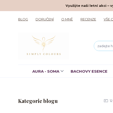
Využijte naši letní akci 
BLOG
DORUČENÍ
O MNĚ
RECENZE
VŠE 
AURA - SOMA
BACHOVY ESENCE
Kategorie blogu
12