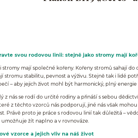
avte svou rodovou linii: stejně jako stromy mají koř
 i stromy mají společné kořeny. Kořeny stromů sahají do
jí stromu stabilitu, pevnost a výživu. Stejně tak i lidé pot
ečí – aby jejich život mohl být harmonický, plný energie
ý z nás se rodí do určité rodiny a přináší s sebou dědictv
eré z těchto vzorců nás podporují, jiné nás však mohou
st. Právě proto je práce s rodovou linií tak důležitá – 
umožňuje žít naplno a v rovnováze.
vé vzorce a jejich vliv na náš život