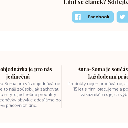
Líbil se článek? Sdílejt
Facebook
objednávka je pro nás
Aura-Soma je součást
jedinečná
každodenní prá
ura-Soma pro vás objednáváme
Produkty nejen prodáváme, ale
e to náš způsob, jak zachovat
15 let s nimi pracujeme a
ou si tyto jedinečné produkty
zákazníkům s jejich vý
bjednávky obvykle odesíláme do
1–3 pracovních dnů.