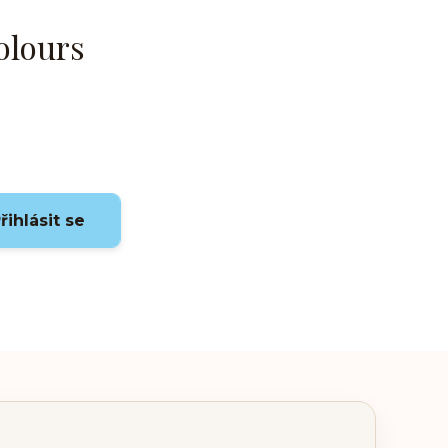
olours
řihlásit se