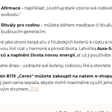
Afirmace
– například: „Uvolňuji staré vzorce své rodové 
svobodu.“
Rituály pro rodinu
– můžete během meditace či rituálu 
budoucím generacím.
ně jako strom čerpá sílu z hlubokých kořenů k růstu a 
vou linií růst v harmonii a plnosti života. Lahvička
Aura-S
ců a naplnění života novou energií
, ať už ji používá
ěte dnes – uzdravte své kořeny, rodovou linii a otevřet
kón B119 „Ceres“ můžete zakoupit na našem e-shop
ý jsem sama sepsala, abyste mohli maximálně využít jeho u
ovým stromem.
ZDE