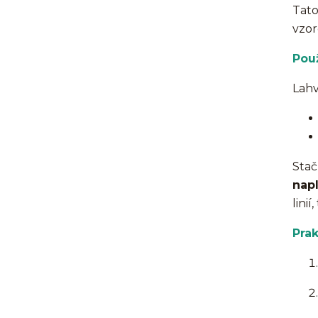
Tat
vzor
Použ
Lahv
Stač
nap
lini
Prak