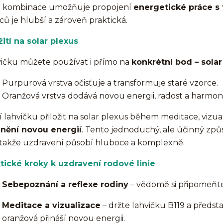
o kombinace umožňuje propojení
energetické práce s 
ců je hlubší a zároveň praktická.
ití na solar plexus
ičku můžete používat i přímo na
konkrétní bod – solar
Purpurová vrstva očisťuje a transformuje staré vzorce.
Oranžová vrstva dodává novou energii, radost a harmoni
í lahvičku přiložit na solar plexus během meditace, vizua
lnění novou energií
. Tento jednoduchý, ale účinný způ
í, takže uzdravení působí hluboce a komplexně.
tické kroky k uzdravení rodové linie
Sebepoznání a reflexe rodiny
– vědomě si připomeňte,
Meditace a vizualizace
– držte lahvičku B119 a představ
oranžová přináší novou energii.