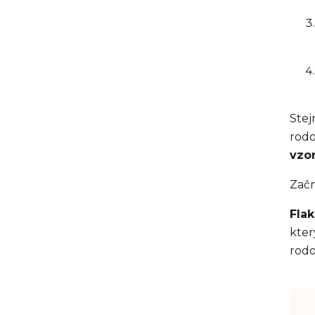
Stej
rodo
vzor
Začn
Fla
kter
rod