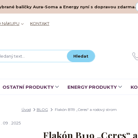
– vybrané balíčky Aura-Soma a Energy nyní s dopravou zdarma.
O NÁKUPU
KONTAKT
Hledat
OSTATNÍ PRODUKTY
ENERGY PRODUKTY
KO
Úvod
BLOG
Flakón B119 „Ceres“ a rodový strom
09
2025
Flakón B119 „Ceres“ 