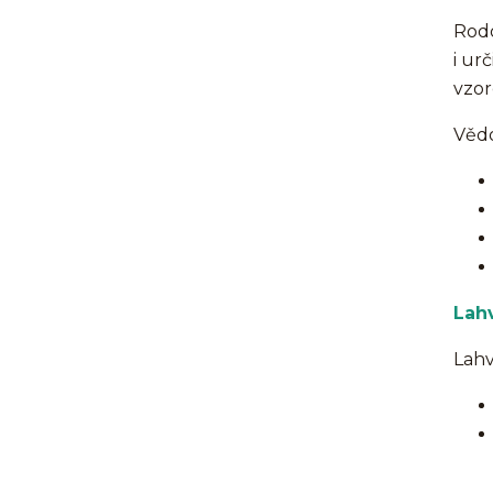
Rodo
i ur
vzor
Vědo
Lahv
Lah