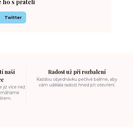
e ho s přáteli
Twitter
í naší
Radost už při rozbalení
ce
Každou objednávku pečlivě balíme, aby
vám udělala radost hned při otevření.
 již více než
 pomáháme
běrem.