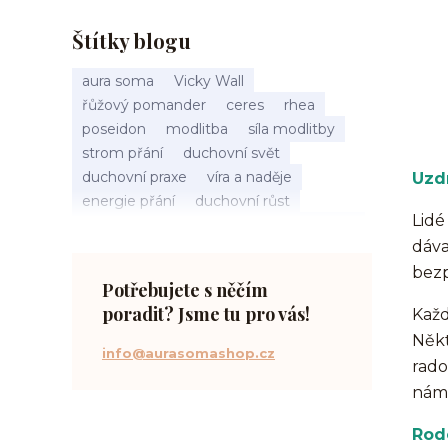
Štítky blogu
aura soma
Vicky Wall
řůžový pomander
ceres
rhea
poseidon
modlitba
síla modlitby
strom přání
duchovní svět
duchovní praxe
víra a naděje
Uzdr
energie přání
duchovní růst
Lidé
načasování osudu
spirituální inspirace
dáva
vnitřní klid
zákon přitažlivosti
bezp
meditace a modlitba
spirituální cesta
Potřebujete s něčím
práce s energiemi
poradit? Jsme tu pro vás!
Každ
přání a manifestace
Někt
info@aurasomashop.cz
rado
nám 
Rodo