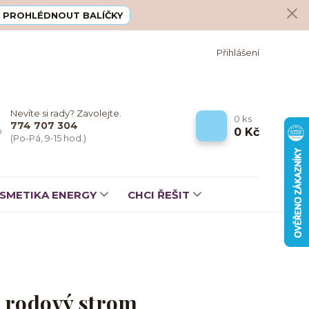
PROHLÉDNOUT BALÍČKY
Přihlášení
Nevíte si rady? Zavolejte.
0
ks
774 707 304
0 Kč
(Po-Pá, 9-15 hod.)
SMETIKA ENERGY
CHCI ŘEŠIT
a rodový strom