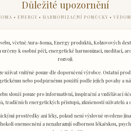
Důležité upozornění
SOMA • ENERGY • HARMONIZAČNÍ POMŮCKY • VĚDOM
ebu, včetně Aura-Soma, Energy produktů, Kolzovových desti
určeny k osobní péči, energetické harmonizaci, meditaci, aro
rozvoji.
e užívat vnitřně pouze dle doporučení výrobce. Ostatní produ
getickému nebo podpůrnému použití podle jejich povahy a ná
u slouží pouze pro informativní, inspirační a vzdělávací úče
ů, tradičních energetických přístupů, zkušeností uživatelů a
ckými prostředky ani léky, pokud není výslovně uvedeno jina
akéhokoli onemocnění a nenahrazují odbornou lékařskou, psyc