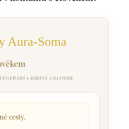
čky Aura-Soma
lověkem
BEPOZNÁNÍ • SIMPLY COLOURS
né cesty.