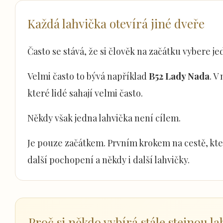
Každá lahvička otevírá jiné dveře
Často se stává, že si člověk na začátku vybere j
Velmi často to bývá například
B52 Lady Nada
. V
které lidé sahají velmi často.
Někdy však jedna lahvička není cílem.
Je pouze začátkem. Prvním krokem na cestě, kte
další pochopení a někdy i další lahvičky.
Proč si někdo vybírá stále stejnou l