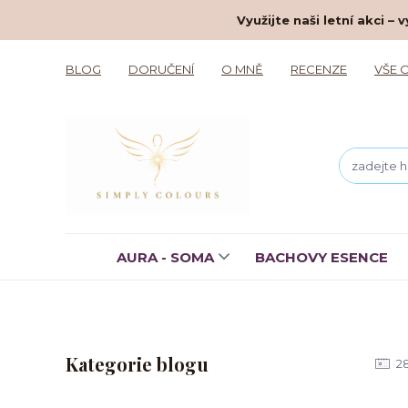
Využijte naši letní akci 
BLOG
DORUČENÍ
O MNĚ
RECENZE
VŠE 
AURA - SOMA
BACHOVY ESENCE
Kategorie blogu
2