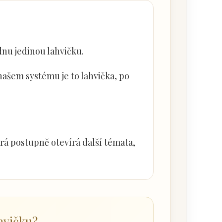
ednu jedinou lahvičku.
 našem systému je to lahvička, po
rá postupně otevírá další témata,
ahvičku?