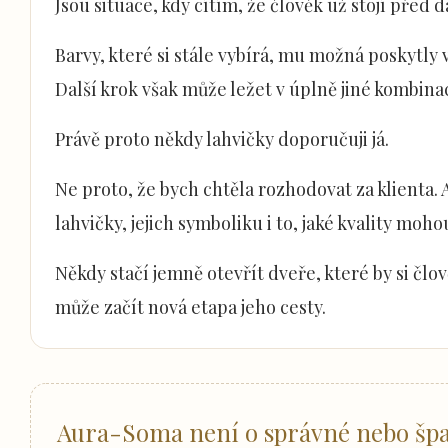
Jsou situace, kdy cítím, že člověk už stojí před d
Barvy, které si stále vybírá, mu možná poskytly 
Další krok však může ležet v úplně jiné kombinac
Právě proto někdy lahvičky doporučuji já.
Ne proto, že bych chtěla rozhodovat za klienta. 
lahvičky, jejich symboliku i to, jaké kvality moh
Někdy stačí jemně otevřít dveře, které by si člo
může začít nová etapa jeho cesty.
Aura-Soma není o správné nebo špa