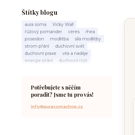
Štítky blogu
aura soma
Vicky Wall
řůžový pomander
ceres
rhea
poseidon
modlitba
síla modlitby
strom přání
duchovní svět
duchovní praxe
víra a naděje
energie přání
duchovní růst
načasování osudu
spirituální inspirace
vnitřní klid
zákon přitažlivosti
meditace a modlitba
spirituální cesta
Potřebujete s něčím
práce s energiemi
poradit? Jsme tu pro vás!
přání a manifestace
info@aurasomashop.cz