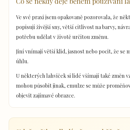
Co se někdy děje během používání 
Ve své praxi jsem opakovaně pozorovala, že někt
popisují živější sny, větší citlivost na barvy, n
potřebu udělat v životě určitou změnu.
Jiní vnímají větší klid, jasnost nebo pocit, že s
úhlu.
U některých lahviček si lidé všímají také změn
mohou působit jinak, emulze se může proměňov
objevit zajímavé obrazce.