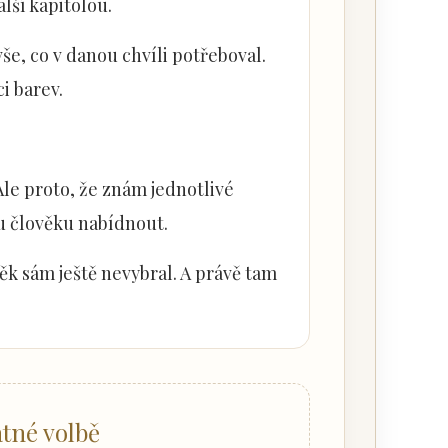
alší kapitolou.
vše, co v danou chvíli potřeboval.
i barev.
Ale proto, že znám jednotlivé
ou člověku nabídnout.
věk sám ještě nevybral. A právě tam
tné volbě