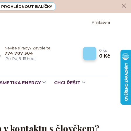
PROHLÉDNOUT BALÍČKY
Přihlášení
Nevíte si rady? Zavolejte.
0
ks
774 707 304
0 Kč
(Po-Pá, 9-15 hod.)
SMETIKA ENERGY
CHCI ŘEŠIT
 v kontaktu s člověkem?