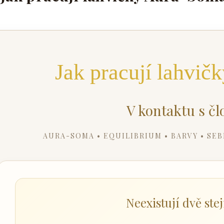
Jak pracují lahvi
V kontaktu s č
AURA-SOMA • EQUILIBRIUM • BARVY • SE
Neexistují dvě stej