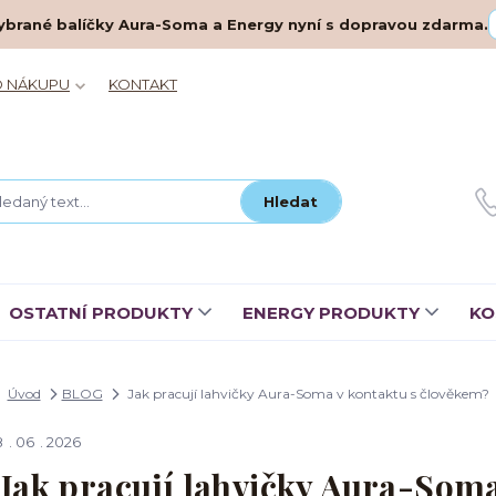
– vybrané balíčky Aura-Soma a Energy nyní s dopravou zdarma.
O NÁKUPU
KONTAKT
Hledat
OSTATNÍ PRODUKTY
ENERGY PRODUKTY
KO
Úvod
BLOG
Jak pracují lahvičky Aura-Soma v kontaktu s člověkem?
8
06
2026
Jak pracují lahvičky Aura-Soma