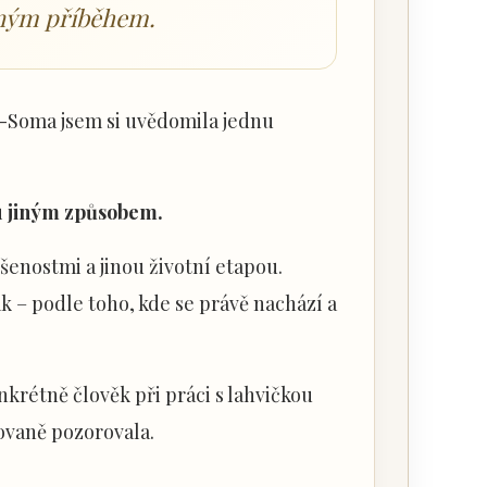
jiným příběhem.
ra-Soma jsem si uvědomila jednu
u jiným způsobem.
šenostmi a jinou životní etapou.
ak – podle toho, kde se právě nachází a
nkrétně člověk při práci s lahvičkou
kovaně pozorovala.