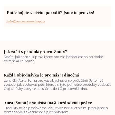
vnitřní klid
zákon přitažlivosti
meditace a modlitba
spirituální cesta
práce s energiemi
přání a manifestace
Potřebujete s něčím poradit? Jsme tu pro vás!
info@aurasomashop.cz
Jak začít s produkty Aura-Soma?
Nevíte, jak začít? Připravili jsme pro vás jednoduchého průvodce
světem Aura-Soma.
Každá objednávka je pro nás jedinečná
Lahvičky Aura-Soma pro vás objednáváme průběžně. Je to náš
způsob, jak zachovat péči, kterou si tyto jedinečné produkty zaslouží.
Objednávky obvykle odesíláme do 1–3 pracovních dnů.
Aura-Soma je součástí naší každodenní práce
Produkty nejen prodáváme, ale již více než 15 let s nimi pracujeme a
pomáháme zákazníkům s jejich výběrem.