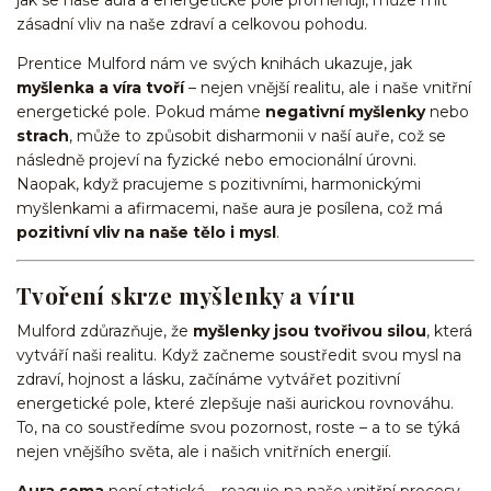
zásadní vliv na naše zdraví a celkovou pohodu.
Prentice Mulford nám ve svých knihách ukazuje, jak
myšlenka a víra tvoří
– nejen vnější realitu, ale i naše vnitřní
energetické pole. Pokud máme
negativní myšlenky
nebo
strach
, může to způsobit disharmonii v naší auře, což se
následně projeví na fyzické nebo emocionální úrovni.
Naopak, když pracujeme s pozitivními, harmonickými
myšlenkami a afirmacemi, naše aura je posílena, což má
pozitivní vliv na naše tělo i mysl
.
Tvoření skrze myšlenky a víru
Mulford zdůrazňuje, že
myšlenky jsou tvořivou silou
, která
vytváří naši realitu. Když začneme soustředit svou mysl na
zdraví, hojnost a lásku, začínáme vytvářet pozitivní
energetické pole, které zlepšuje naši aurickou rovnováhu.
To, na co soustředíme svou pozornost, roste – a to se týká
nejen vnějšího světa, ale i našich vnitřních energií.