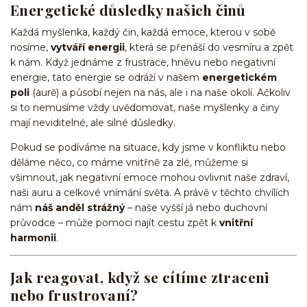
Energetické důsledky našich činů
Každá myšlenka, každý čin, každá emoce, kterou v sobě
nosíme,
vytváří energii
, která se přenáší do vesmíru a zpět
k nám. Když jednáme z frustrace, hněvu nebo negativní
energie, tato energie se odráží v našem
energetickém
poli
(aurě) a působí nejen na nás, ale i na naše okolí. Ačkoliv
si to nemusíme vždy uvědomovat, naše myšlenky a činy
mají neviditelné, ale silné důsledky.
Pokud se podíváme na situace, kdy jsme v konfliktu nebo
děláme něco, co máme vnitřně za zlé, můžeme si
všimnout, jak negativní emoce mohou ovlivnit naše zdraví,
naši auru a celkové vnímání světa. A právě v těchto chvílích
nám
náš anděl strážný
– naše vyšší já nebo duchovní
průvodce – může pomoci najít cestu zpět k
vnitřní
harmonii
.
Jak reagovat, když se cítíme ztraceni
nebo frustrovaní?