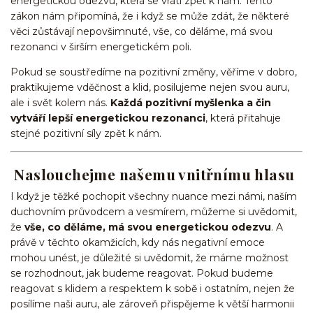
energetickou odezvu, která se vrátí zpět k nám. Tento
zákon nám připomíná, že i když se může zdát, že některé
věci zůstávají nepovšimnuté, vše, co děláme, má svou
rezonanci v širším energetickém poli.
Pokud se soustředíme na pozitivní změny, věříme v dobro,
praktikujeme vděčnost a klid, posilujeme nejen svou auru,
ale i svět kolem nás.
Každá pozitivní myšlenka a čin
vytváří lepší energetickou rezonanci
, která přitahuje
stejné pozitivní síly zpět k nám.
Naslouchejme našemu vnitřnímu hlasu
I když je těžké pochopit všechny nuance mezi námi, naším
duchovním průvodcem a vesmírem, můžeme si uvědomit,
že
vše, co děláme, má svou energetickou odezvu
. A
právě v těchto okamžicích, kdy nás negativní emoce
mohou unést, je důležité si uvědomit, že máme možnost
se rozhodnout, jak budeme reagovat. Pokud budeme
reagovat s klidem a respektem k sobě i ostatním, nejen že
posílíme naši auru, ale zároveň přispějeme k větší harmonii