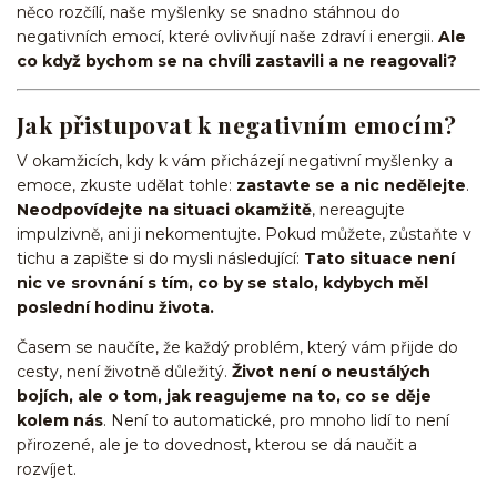
něco rozčílí, naše myšlenky se snadno stáhnou do
negativních emocí, které ovlivňují naše zdraví i energii.
Ale
co když bychom se na chvíli zastavili a ne reagovali?
Jak přistupovat k negativním emocím?
V okamžicích, kdy k vám přicházejí negativní myšlenky a
emoce, zkuste udělat tohle:
zastavte se a nic nedělejte
.
Neodpovídejte na situaci okamžitě
, nereagujte
impulzivně, ani ji nekomentujte. Pokud můžete, zůstaňte v
tichu a zapište si do mysli následující:
Tato situace není
nic ve srovnání s tím, co by se stalo, kdybych měl
poslední hodinu života.
Časem se naučíte, že každý problém, který vám přijde do
cesty, není životně důležitý.
Život není o neustálých
bojích, ale o tom, jak reagujeme na to, co se děje
kolem nás
. Není to automatické, pro mnoho lidí to není
přirozené, ale je to dovednost, kterou se dá naučit a
rozvíjet.