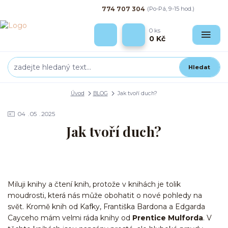
774 707 304
(Po-Pá, 9-15 hod.)
0
ks
0 Kč
Hledat
Úvod
BLOG
Jak tvoří duch?
04
05
2025
Jak tvoří duch?
Miluji knihy a čtení knih, protože v knihách je tolik
moudrosti, která nás může obohatit o nové pohledy na
svět. Kromě knih od Kafky, Františka Bardona a Edgarda
Cayceho mám velmi ráda knihy od
Prentice Mulforda
. V