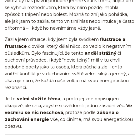
života by nás pravděpodobně jemně vedl k tomu, abychom
se vyhnuli rozhodnutím, která by nám později mohla
způsobit trápení nebo bolest. Možná to zní jako pohádka,
ale jak jsem to zažila, tento vnitřní hlas nebo intuice je často
přítomná – i když ho nevnímáme vždy jasně.
Zažila jsem situace, kdy jsem byla svědkem
flustrace a
frustrace
člověka, který dělal něco, co vedlo k negativním
důsledkům. Bylo fascinující, že tento
anděl strážný
či
duchovní průvodce, i když "neviditelný," měl v tu chvíli
podobné pocity jako ta osoba, která páchala zlo. Tento
vnitřní konflikt je v duchovním světě velmi silný a jemný, a
ukazuje nám, že každá naše volba má svou energetickou
rezonanci.
Je to
velmi složité téma
, a proto jej zde popisuji jen
okrajově, ale chci, abyste si uvědomili jednu zásadní věc:
Ve
vesmíru se nic neschová
, protože podle
zákona o
zachování energie
vše, co činíme, má svou energetickou
odezvu.