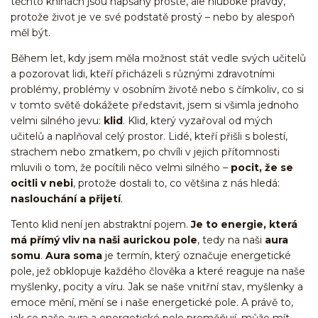
těchto knihách jsou napsány prosté, ale hluboké pravdy,
protože život je ve své podstatě prostý – nebo by alespoň
měl být.
Během let, kdy jsem měla možnost stát vedle svých učitelů
a pozorovat lidi, kteří přicházeli s různými zdravotními
problémy, problémy v osobním životě nebo s čímkoliv, co si
v tomto světě dokážete představit, jsem si všimla jednoho
velmi silného jevu:
klid
. Klid, který vyzařoval od mých
učitelů a naplňoval celý prostor. Lidé, kteří přišli s bolestí,
strachem nebo zmatkem, po chvíli v jejich přítomnosti
mluvili o tom, že pocítili něco velmi silného –
pocit, že se
ocitli v nebi
, protože dostali to, co většina z nás hledá:
naslouchání a přijetí
.
Tento klid není jen abstraktní pojem.
Je to energie, která
má přímý vliv na naši aurickou pole
, tedy na naši
aura
somu
.
Aura soma
je termín, který označuje energetické
pole, jež obklopuje každého člověka a které reaguje na naše
myšlenky, pocity a víru. Jak se naše vnitřní stav, myšlenky a
emoce mění, mění se i naše energetické pole. A právě to,
jak se naše aura a energetické pole proměňují, může mít