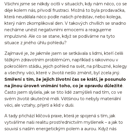
Všichni jsme se někdy ocitli v situacích, kdy nám něco, co se
děje kolem nás, přivodí frustraci. Možná to byla prodavačka,
která neudělala něco podle našich představ, nebo kolega,
který nám zkomplikoval den. V takových chvílích se snadno
necháme unést negativními emocemi a reagujeme
impulzivně. Ale co se stane, když se podíváme na tyto
situace z jiného úhlu pohledu?
Zajímavé je, že jakmile jsem se setkávala s lidmi, kteří čelili
těžkým zdravotním problémům, například s rakovinou v
pokročilém stádiu, jejich pohled na svět, na příbuzné, kolegy
a všechny věci, které v životě nešlo změnit, byl zcela jiný.
Smíření s tím, že jejich životní čas se krátí, je posunulo
na jinou úroveň vnímání toho, co je opravdu důležité
.
Často jsem slyšela, jak se tito lidé zamýšleli nad tím, co ve
svém životě skutečně měli. Většinou to nebyly materiální
věci, ale vztahy, přijetí a klid v duši.
A tady přichází klíčová praxe, která je spojená s tím, jak
vytváříme naši realitu prostřednictvím myšlenek – a jak to
souvisí s naším energetickým polem a aurou. Když nás