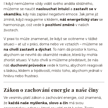
I když nemůžeme vždy vidět svého anděla strážného,
můžeme se naučit
naslouchat intuici
a
zastavit se v
okamžiku
, kdy nás zaplaví negativní emoce. Jak jsme již
zmínili, když reagujeme s klidem,
náš energetický stav
se
harmonizuje, což vede k
pozitivní změně
v našich
životech.
V praxi to může znamenat, že když se ocitneme v těžké
situaci – ať už v práci, doma nebo ve vztazích – můžeme se
na chvíli zastavit a dýchat
. To nám dá prostor k tomu,
abychom se nevrhli do okamžité reakce, která by mohla
zhoršit situaci. V tuto chvíli si můžeme představit, že nás
náš
duchovní průvodce
vede k tomu, abychom reagovali
s láskou, klidem a trpělivostí, místo toho, abychom jednali v
hněvu nebo frustraci.
Zákon o zachování energie a naše činy
Ve vesmíru platí zákon o zachování energie, což znamená,
že
každá naše myšlenka, slovo a čin
má svou