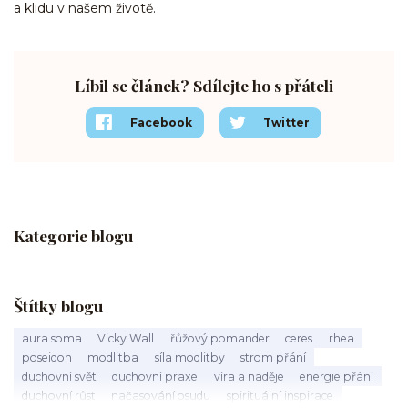
a klidu v našem životě.
Líbil se článek? Sdílejte ho s přáteli
Facebook
Twitter
Kategorie blogu
Štítky blogu
aura soma
Vicky Wall
řůžový pomander
ceres
rhea
poseidon
modlitba
síla modlitby
strom přání
duchovní svět
duchovní praxe
víra a naděje
energie přání
duchovní růst
načasování osudu
spirituální inspirace