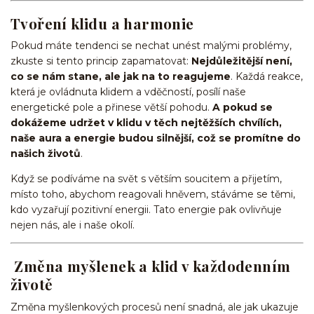
Tvoření klidu a harmonie
Pokud máte tendenci se nechat unést malými problémy,
zkuste si tento princip zapamatovat:
Nejdůležitější není,
co se nám stane, ale jak na to reagujeme
. Každá reakce,
která je ovládnuta klidem a vděčností, posílí naše
energetické pole a přinese větší pohodu.
A pokud se
dokážeme udržet v klidu v těch nejtěžších chvílích,
naše aura a energie budou silnější, což se promítne do
našich životů
.
Když se podíváme na svět s větším soucitem a přijetím,
místo toho, abychom reagovali hněvem, stáváme se těmi,
kdo vyzařují pozitivní energii. Tato energie pak ovlivňuje
nejen nás, ale i naše okolí.
Změna myšlenek a klid v každodenním
životě
Změna myšlenkových procesů není snadná, ale jak ukazuje