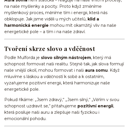
Aura soma
není statická – reaguje na naše vnitřní procesy,
na naše myšlenky a pocity. Proto když změníme
myšlenkový proces, měníme tím i energii, která nás
obklopuje. Jak jsme viděli u mých učitelů,
klid a
harmonická energie
mohou mít okamžitý vliv na naše
energetické pole – a tím i na naše zdraví.
Tvoření skrze slovo a vděčnost
Podle Mulforda je
slovo silným nástrojem
, který má
schopnost formovat naši realitu. Stejně tak, jak slova formují
naše vnější okolí, mohou formovat i naši
aura somu
. Když
mluvíme s láskou a vděčností k sobě a k ostatním,
vyzařujeme pozitivní energii, která harmonizuje naše
energetické pole.
Pokud říkáme: „Jsem zdravý,“ „Jsem silný,“ „Věřím v svou
schopnost uzdravit se,“ přitahujeme
pozitivní energii
,
která posiluje naši auru a zlepšuje naši fyzickou i
emocionální pohodu.