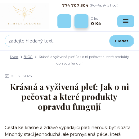
774 707 304
(Po-Pá, 9-15 hod.)
0
ks
0 Kč
Hledat
Úvod
BLOG
Krásná a vyživená pleť: Jak o ni pečovat a které produkty
opravdu fungují
01
12
2025
Krásná a vyživená pleť: Jak o ni
pečovat a které produkty
opravdu fungují
Cesta ke krásné a zdravě vypadající pleti nemusí být složitá.
Mnohdy stačí jednoduchá, ale promyšlená péče, která