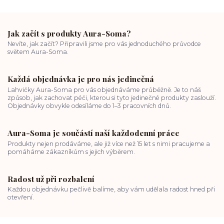
Jak začít s produkty Aura-Soma?
Nevíte, jak začít? Připravili jsme pro vás jednoduchého průvodce
světem Aura-Soma.
Každá objednávka je pro nás jedinečná
Lahvičky Aura-Soma pro vás objednáváme průběžně. Je to náš
způsob, jak zachovat péči, kterou si tyto jedinečné produkty zaslouží.
Objednávky obvykle odesíláme do 1–3 pracovních dnů.
Aura-Soma je součástí naší každodenní práce
Produkty nejen prodáváme, ale již více než 15 let s nimi pracujeme a
pomáháme zákazníkům s jejich výběrem.
Radost už při rozbalení
Každou objednávku pečlivě balíme, aby vám udělala radost hned při
otevření.