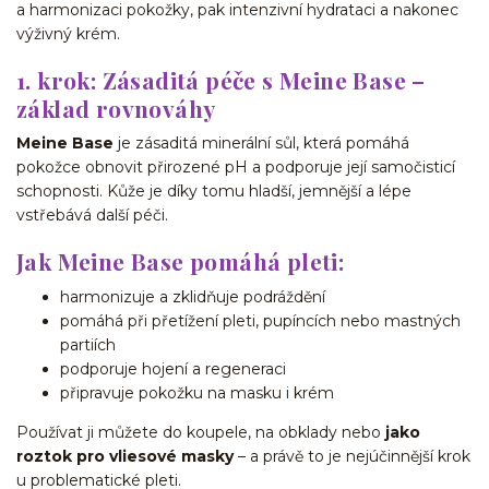
a harmonizaci pokožky, pak intenzivní hydrataci a nakonec
výživný krém.
1. krok: Zásaditá péče s Meine Base –
základ rovnováhy
Meine Base
je zásaditá minerální sůl, která pomáhá
pokožce obnovit přirozené pH a podporuje její samočisticí
schopnosti. Kůže je díky tomu hladší, jemnější a lépe
vstřebává další péči.
Jak Meine Base pomáhá pleti:
harmonizuje a zklidňuje podráždění
pomáhá při přetížení pleti, pupíncích nebo mastných
partiích
podporuje hojení a regeneraci
připravuje pokožku na masku i krém
Používat ji můžete do koupele, na obklady nebo
jako
roztok pro vliesové masky
– a právě to je nejúčinnější krok
u problematické pleti.