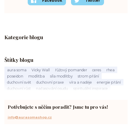
Facebook
Twitter
Kategorie blogu
Štítky blogu
aura soma
Vicky Wall
řůžový pomander
ceres
rhea
poseidon
modlitba
síla modlitby
strom přání
duchovní svět
duchovní praxe
víra a naděje
energie přání
duchovní růst
načasování osudu
spirituální inspirace
vnitřní klid
zákon přitažlivosti
meditace a modlitba
spirituální cesta
práce s energiemi
přání a manifestace
Potřebujete s něčím poradit? Jsme tu pro vás!
info@aurasomashop.cz