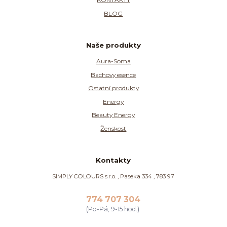
BLOG
Naše produkty
Aura-Soma
Bachovy esence
Ostatní produkty
Energy
Beauty Energy
Ženskost
Kontakty
SIMPLY COLOURS s.r.o. , Paseka 334 , 783 97
774 707 304
(Po-Pá, 9-15 hod.)