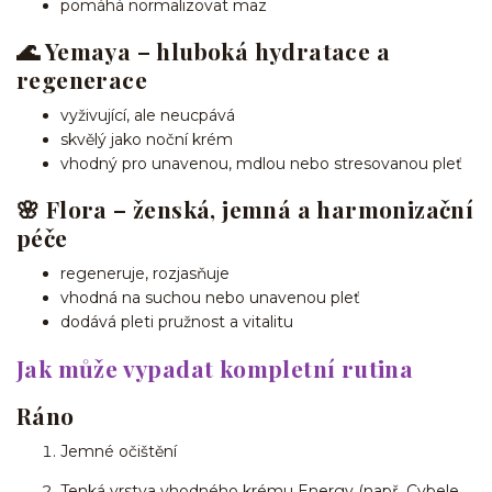
pomáhá normalizovat maz
🌊 Yemaya – hluboká hydratace a
regenerace
vyživující, ale neucpává
skvělý jako noční krém
vhodný pro unavenou, mdlou nebo stresovanou pleť
🌸 Flora – ženská, jemná a harmonizační
péče
regeneruje, rozjasňuje
vhodná na suchou nebo unavenou pleť
dodává pleti pružnost a vitalitu
Jak může vypadat kompletní rutina
Ráno
Jemné očištění
Tenká vrstva vhodného krému Energy (např. Cybele,