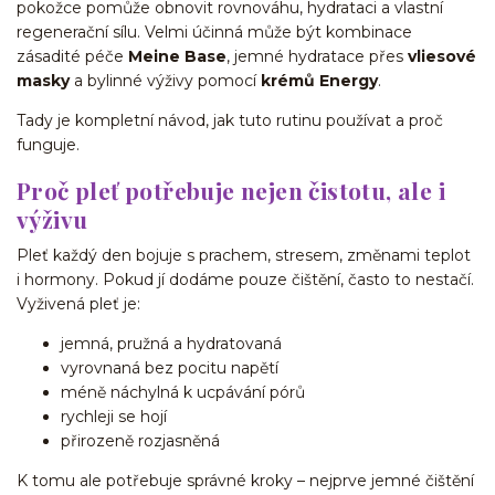
pokožce pomůže obnovit rovnováhu, hydrataci a vlastní
regenerační sílu. Velmi účinná může být kombinace
zásadité péče
Meine Base
, jemné hydratace přes
vliesové
masky
a bylinné výživy pomocí
krémů Energy
.
Tady je kompletní návod, jak tuto rutinu používat a proč
funguje.
Proč pleť potřebuje nejen čistotu, ale i
výživu
Pleť každý den bojuje s prachem, stresem, změnami teplot
i hormony. Pokud jí dodáme pouze čištění, často to nestačí.
Vyživená pleť je:
jemná, pružná a hydratovaná
vyrovnaná bez pocitu napětí
méně náchylná k ucpávání pórů
rychleji se hojí
přirozeně rozjasněná
K tomu ale potřebuje správné kroky – nejprve jemné čištění