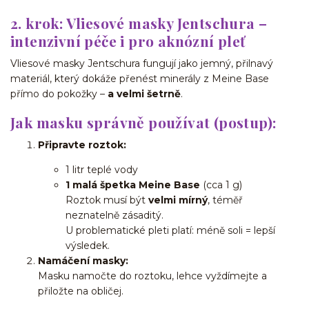
2. krok: Vliesové masky Jentschura –
intenzivní péče i pro aknózní pleť
Vliesové masky Jentschura fungují jako jemný, přilnavý
materiál, který dokáže přenést minerály z Meine Base
přímo do pokožky –
a velmi šetrně
.
Jak masku správně používat (postup):
Připravte roztok:
1 litr teplé vody
1 malá špetka Meine Base
(cca 1 g)
Roztok musí být
velmi mírný
, téměř
neznatelně zásaditý.
U problematické pleti platí: méně soli = lepší
výsledek.
Namáčení masky:
Masku namočte do roztoku, lehce vyždímejte a
přiložte na obličej.