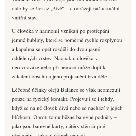
dalo by se říci až „živé“ – a odrážejí náš aktuální
vnitřní stav.
U člověka v harmonii vznikají po protřepání
jemné bubliny, které se poměrně rychle rozplynou
a kapalina se opět rozdělí do dvou jasně
oddělených vrstev. Naopak u člověka v
nerovnováze nebo při nemoci může dojít k
zakalení obsahu a jeho projasnění trvá déle.
Léčebné účinky olejů Balance se však neomezují
pouze na fyzický kontakt. Projevují se i tehdy,
když se na ně člověk dívá nebo se nachází v jejich
blízkosti. Oproti tomu běžné barevné podněty –
jako jsou barevné karty, nátěry stěn či jiné
předměty – takový účinek nemají.