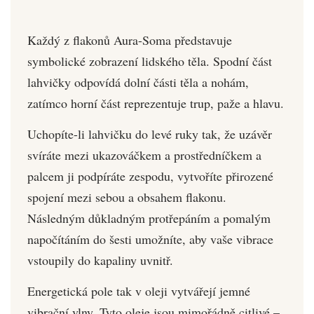
Každý z flakonů Aura-Soma představuje
symbolické zobrazení lidského těla. Spodní část
lahvičky odpovídá dolní části těla a nohám,
zatímco horní část reprezentuje trup, paže a hlavu.
Uchopíte-li lahvičku do levé ruky tak, že uzávěr
svíráte mezi ukazováčkem a prostředníčkem a
palcem ji podpíráte zespodu, vytvoříte přirozené
spojení mezi sebou a obsahem flakonu.
Následným důkladným protřepáním a pomalým
napočítáním do šesti umožníte, aby vaše vibrace
vstoupily do kapaliny uvnitř.
Energetická pole tak v oleji vytvářejí jemné
vibrační vlny. Tyto oleje jsou mimořádně citlivé –