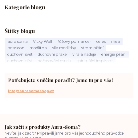
Kategorie blogu
Štítky blogu
aura soma
Vicky Wall
řůžový pomander
ceres
rhea
poseidon
modlitba
síla modlitby
strom přání
duchovní svět
duchovní praxe
víra a naděje
energie přání
duchovní růst
načasování osudu
spirituální inspirace
vnitřní klid
zákon přitažlivosti
meditace a modlitba
spirituální cesta
práce s energiemi
přání a manifestace
Potřebujete s něčím poradit? Jsme tu pro vás!
info@aurasomashop.cz
Jak začít s produkty Aura-Soma?
Nevíte, jak začít? Připravili jsme pro vás jednoduchého průvodce