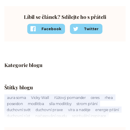
Líbil se článek? Sdílejte ho s přáteli
Facebook
Twitter
Kategorie blogu
Štítky blogu
aura soma
Vicky Wall
řůžový pomander
ceres
rhea
poseidon
modlitba
síla modlitby
strom přání
duchovní svět
duchovní praxe
víra a naděje
energie přání
duchovní růst
načasování osudu
spirituální inspirace
vnitřní klid
zákon přitažlivosti
meditace a modlitba
spirituální cesta
práce s energiemi
přání a manifestace