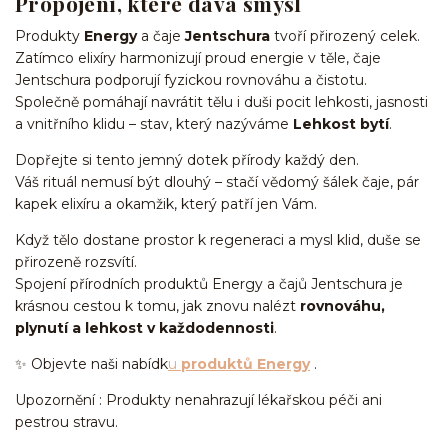
Propojení, které dává smysl
Produkty
Energy
a čaje
Jentschura
tvoří přirozený celek.
Zatímco elixíry harmonizují proud energie v těle, čaje
Jentschura podporují fyzickou rovnováhu a čistotu.
Společně pomáhají navrátit tělu i duši pocit lehkosti, jasnosti
a vnitřního klidu – stav, který nazýváme
Lehkost bytí
.
Dopřejte si tento jemný dotek přírody každý den.
Váš rituál nemusí být dlouhý – stačí vědomý šálek čaje, pár
kapek elixíru a okamžik, který patří jen Vám.
Když tělo dostane prostor k regeneraci a mysl klid, duše se
přirozeně rozsvítí.
Spojení přírodních produktů Energy a čajů Jentschura je
krásnou cestou k tomu, jak znovu nalézt
rovnováhu,
plynutí a lehkost v každodennosti
.
✨ Objevte naši nabídk
u
produktů Energy
.
Upozornění : Produkty nenahrazují lékařskou péči ani
pestrou stravu.