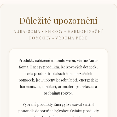
Důležité upozornění
AURA-SOMA • ENERGY • HARMONIZAČNÍ
POMŮCKY • VĚDOMÁ PÉČE
Produkty nabízené na tomto webu, včetně Aura-
Soma, Energy produktů, Kolzovových destiček,
Tesla produktů a dalších harmonizačních
pomůcek, jsou určeny k osobní péči, energetické
harmonizaci, meditaci, aromaterapii, relaxaci a
osobnímu rozvoji.
Vybrané produkty Energy lze užívat vnitřně
pouze dle doporučení výrobce. Ostatní produkty