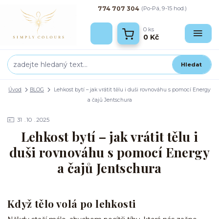
774 707 304
(Po-Pá, 9-15 hod.)
0
ks
0 Kč
Hledat
Úvod
BLOG
Lehkost bytí – jak vrátit tělu i duši rovnováhu s pomocí Energy
a čajů Jentschura
31
10
2025
Lehkost bytí – jak vrátit tělu i
duši rovnováhu s pomocí Energy
a čajů Jentschura
Když tělo volá po lehkosti