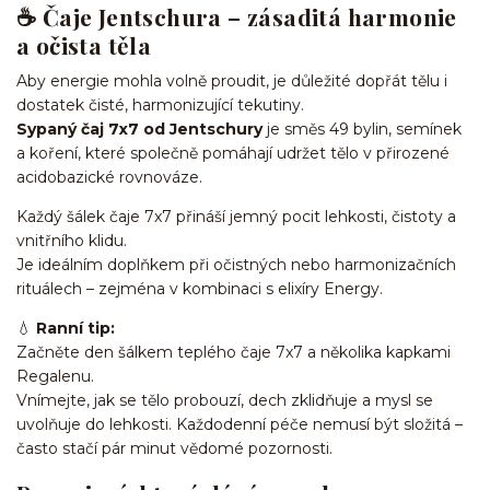
☕
Čaje Jentschura – zásaditá harmonie
a očista těla
Aby energie mohla volně proudit, je důležité dopřát tělu i
dostatek čisté, harmonizující tekutiny.
Sypaný čaj 7x7 od Jentschury
je směs 49 bylin, semínek
a koření, které společně pomáhají udržet tělo v přirozené
acidobazické rovnováze.
Každý šálek čaje 7x7 přináší jemný pocit lehkosti, čistoty a
vnitřního klidu.
Je ideálním doplňkem při očistných nebo harmonizačních
rituálech – zejména v kombinaci s elixíry Energy.
💧
Ranní tip:
Začněte den šálkem teplého čaje 7x7 a několika kapkami
Regalenu.
Vnímejte, jak se tělo probouzí, dech zklidňuje a mysl se
uvolňuje do lehkosti. Každodenní péče nemusí být složitá –
často stačí pár minut vědomé pozornosti.