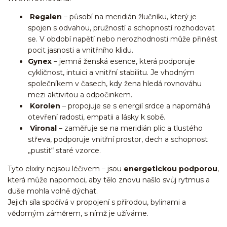
Regalen
– působí na meridián žlučníku, který je
spojen s odvahou, pružností a schopností rozhodovat
se. V období napětí nebo nerozhodnosti může přinést
pocit jasnosti a vnitřního klidu.
Gynex
– jemná ženská esence, která podporuje
cykličnost, intuici a vnitřní stabilitu. Je vhodným
společníkem v časech, kdy žena hledá rovnováhu
mezi aktivitou a odpočinkem.
Korolen
– propojuje se s energií srdce a napomáhá
otevření radosti, empatii a lásky k sobě.
Vironal
– zaměřuje se na meridián plic a tlustého
střeva, podporuje vnitřní prostor, dech a schopnost
„pustit“ staré vzorce.
Tyto elixíry nejsou léčivem – jsou
energetickou podporou
,
která může napomoci, aby tělo znovu našlo svůj rytmus a
duše mohla volně dýchat.
Jejich síla spočívá v propojení s přírodou, bylinami a
vědomým záměrem, s nímž je užíváme.