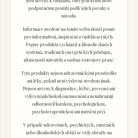
jsou určeny k vnějšímu, energetickému nebo
podpůrnému použití podle jejich povahy a
návodu.
Informace uvedené na tomto webu slouží pouze
pro informativní, inspirační a vzdělávací účely.
Popisy produktů vycházejí z filozofie daných
systémů, tradičních energetických přístupů,
zkušeností uživatelů a osobně rozvojové praxe.
Tyto produkty nejsou zdravotnickými prostředky
ani léky, pokud není výslovně uvedeno jinak.
Nejsou určeny k diagnostice, léčbě, prevenci ani
vyléčení jakéhokoli onemocnění a nenahrazují
odbornou lékařskou, psychologickou,
psychoterapeutickou ani nutriční péči.
V případě zdravotních, psychických, emočních
nebo dlouhodobých obtíží se vždy obraťte na