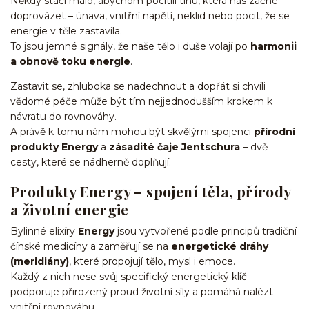
Někdy stačí málo, abychom pocítili tíhu, která nás začne
doprovázet – únava, vnitřní napětí, neklid nebo pocit, že se
energie v těle zastavila.
To jsou jemné signály, že naše tělo i duše volají po
harmonii
a obnově toku energie
.
Zastavit se, zhluboka se nadechnout a dopřát si chvíli
vědomé péče může být tím nejjednodušším krokem k
návratu do rovnováhy.
A právě k tomu nám mohou být skvělými spojenci
přírodní
produkty Energy
a
zásadité čaje Jentschura
– dvě
cesty, které se nádherně doplňují.
Produkty Energy – spojení těla, přírody
a životní energie
Bylinné elixíry
Energy
jsou vytvořené podle principů tradiční
čínské medicíny a zaměřují se na
energetické dráhy
(meridiány)
, které propojují tělo, mysl i emoce.
Každý z nich nese svůj specifický energetický klíč –
podporuje přirozený proud životní síly a pomáhá nalézt
vnitřní rovnováhu.