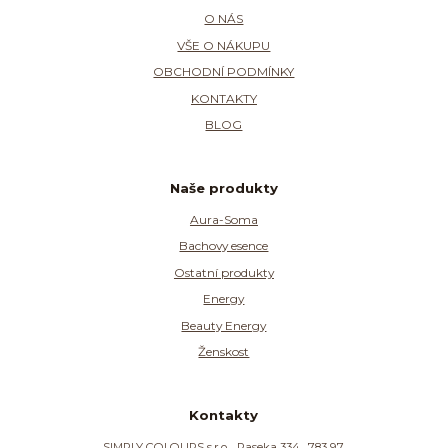
O NÁS
VŠE O NÁKUPU
OBCHODNÍ PODMÍNKY
KONTAKTY
BLOG
Naše produkty
Aura-Soma
Bachovy esence
Ostatní produkty
Energy
Beauty Energy
Ženskost
Kontakty
SIMPLY COLOURS s.r.o. , Paseka 334 , 783 97