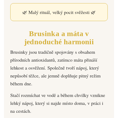
🌿 Malý rituál, velký pocit svěžesti 🌿
Brusinka a máta v
jednoduché harmonii
Brusinky jsou tradičně spojovány s obsahem
přírodních antioxidantů, zatímco máta přináší
lehkost a osvěžení. Společně tvoří nápoj, který
nepůsobí těžce, ale jemně doplňuje pitný režim
během dne.
Stačí rozmíchat ve vodě a během chvilky vznikne
lehký nápoj, který si najde místo doma, v práci i
na cestách.