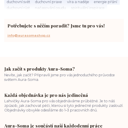
duchovní svět
duchovní praxe
víra a naděje
energie přání
duchovní růst
načasování osudu
spirituální inspirace
vnitřní klid
zákon přitažlivosti
meditace a modlitba
spirituální cesta
práce s energiemi
přání a manifestace
Potřebujete s něčím poradit? Jsme tu pro vás!
info@aurasomashop.cz
Jak začít s produkty Aura-Soma?
Nevíte, jak začít? Připravili jsme pro vás jednoduchého průvodce
světem Aura-Soma.
Každá objednávka je pro nás jedinečná
Lahvičky Aura-Soma pro vás objednáváme průběžně. Je to náš
způsob, jak zachovat péči, kterou si tyto jedinečné produkty zaslouží.
Objednávky obvykle odesíláme do 1–3 pracovních dnů.
Aura-Soma je součástí naší každodenní práce