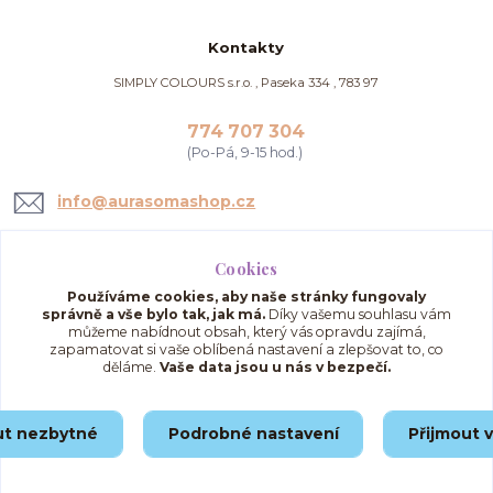
Kontakty
SIMPLY COLOURS s.r.o. , Paseka 334 , 783 97
774 707 304
(Po-Pá, 9-15 hod.)
info@aurasomashop.cz
Cookies
Používáme cookies, aby naše stránky fungovaly
správně a vše bylo tak, jak má.
Díky vašemu souhlasu vám
můžeme nabídnout obsah, který vás opravdu zajímá,
zapamatovat si vaše oblíbená nastavení a zlepšovat to, co
děláme.
Vaše data jsou u nás v bezpečí.
Upravit sběr cookies.
ut nezbytné
Podrobné nastavení
Přijmout 
© 2025 AuraSomaShop.cz – provozovatel Simply Colours s.r.o., IČO: 02562286, se
sídlem Paseka 334, 783 97, Česká republika.
Vytvořeno na
Eshop-rychle.cz