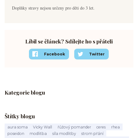
Doplňky stravy nejsou určeny pro děti do 3 let.
Líbil se článek? Sdílejte ho s přáteli
Facebook
Twitter
Kategorie blogu
Štítky blogu
aura soma
Vicky Wall
řůžový pomander
ceres
rhea
poseidon
modlitba
síla modlitby
strom přání