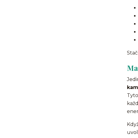
Stač
Ma
Jedi
kam
Tyto
každ
ener
Když
uvol