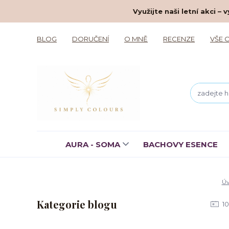
Využijte naši letní akci 
BLOG
DORUČENÍ
O MNĚ
RECENZE
VŠE 
AURA - SOMA
BACHOVY ESENCE
Ú
Kategorie blogu
10