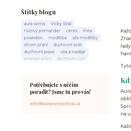
Štítky blogu
aura soma
Vicky Wall
řůžový pomander
ceres
rhea
Každ
poseidon
modlitba
síla modlitby
Zna
strom přání
duchovní svět
řad
duchovní praxe
víra a naděje
harm
energie přání
duchovní růst
načasování osudu
spirituální inspirace
Tyto
vnitřní klid
zákon přitažlivosti
Kd
meditace a modlitba
spirituální cesta
Potřebujete s něčím
práce s energiemi
poradit? Jsme tu pro vás!
Aura
přání a manifestace
obkl
info@aurasomashop.cz
Sprc
na v
Každ