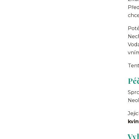
Před
chce
Poté
Nech
Voda
vníme
Tent
Pé
Sprc
Neob
Jeji
kvin
Vyb