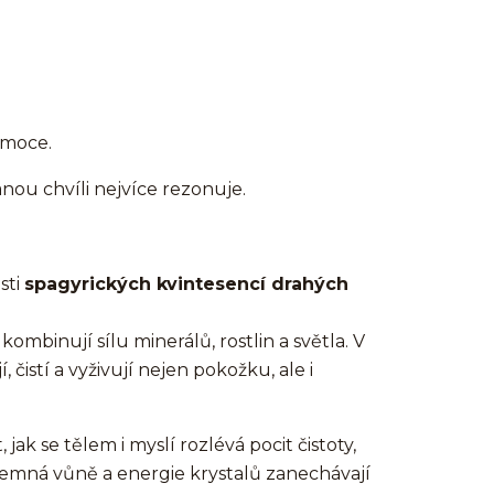
emoce.
danou chvíli nejvíce rezonuje.
sti
spagyrických kvintesencí drahých
mbinují sílu minerálů, rostlin a světla. V
istí a vyživují nejen pokožku, ale i
k se tělem i myslí rozlévá pocit čistoty,
jemná vůně a energie krystalů zanechávají