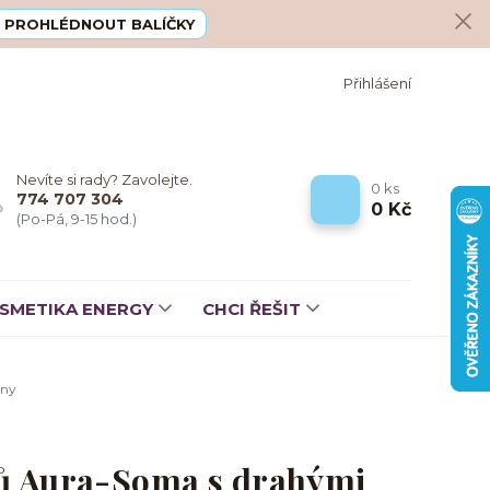
PROHLÉDNOUT BALÍČKY
Přihlášení
Nevíte si rady? Zavolejte.
0
ks
774 707 304
0 Kč
(Po-Pá, 9-15 hod.)
SMETIKA ENERGY
CHCI ŘEŠIT
eny
lů Aura-Soma s drahými