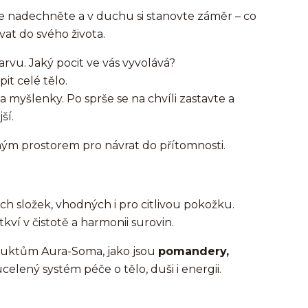
e nadechněte a v duchu si stanovte záměr – co
at do svého života.
rvu. Jaký pocit ve vás vyvolává?
it celé tělo.
a myšlenky. Po sprše se na chvíli zastavte a
ší.
hým prostorem pro návrat do přítomnosti.
 složek, vhodných i pro citlivou pokožku.
tkví v čistotě a harmonii surovin.
duktům Aura-Soma, jako jsou
pomandery,
ucelený systém péče o tělo, duši i energii.