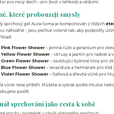
tor pro nový dech – pro život v lehkosti a vědomí.
ně, které probouzejí smysly
ý sprchový gel Aura-Soma je komponován z čistých
éte
ou náhodné – jsou pečlivě volené tak, aby podpořily úči
íklad:
Pink Flower Shower
– jemná růže a geranium pro otev
Yellow Flower Shower
– citrusy a jasmín pro radost a vi
Green Flower Shower
– osvěžující bylinné tóny pro zkl
Blue Flower Shower
– levandule a heřmánek pro klid 
Violet Flower Shower
– fialková a dřevitá vůně pro hl
á vůně nese příběh. Můžete si vybrat podle intuice nebo
ebujete posílit.
uál sprchování jako cesta k sobě
te sprchu proměnit v chvíli vědomého spočinutí.