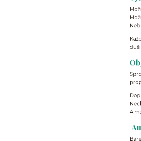
Možn
Možn
Nebo
Každ
duši
Ob
Sprc
prop
Dopř
Nech
A mo
Au
Bare