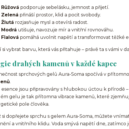
Růžová
podporuje sebelásku, jemnost a přijetí.
Zelená
přináší prostor, klid a pocit svobody.
Žlutá
rozjasňuje mysl a otevírá radost.
Modrá
utišuje, navozuje mír a vnitřní rovnováhu.
Fialová
pomáhá uvolnit napětí a transformovat těžké 
í si vybrat barvu, která vás přitahuje – právě ta s vámi v 
gie drahých kamenů v každé kapce
nečnost sprchových gelů Aura-Soma spočívá v přítomno
enů
.
 esence jsou připravovány s hlubokou úctou k přírodě – ko
ém gelu je tak přítomna vibrace kamenů, které zjemňují, č
getické pole člověka.
 si dopřejete sprchu s gelem Aura-Soma, můžete vnímat, ja
nění a vnitřního klidu. Voda smývá napětí dne, zatímco 