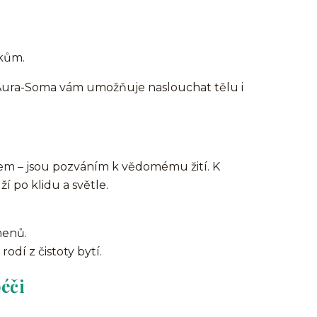
tkům.
. Aura-Soma vám umožňuje naslouchat tělu i
m – jsou pozváním k vědomému žití. K
í po klidu a světle.
menů.
rodí z čistoty bytí.
éči