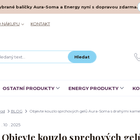
– vybrané balíčky Aura-Soma a Energy nyní s dopravou zdarma.
O NÁKUPU
KONTAKT
Hledat
OSTATNÍ PRODUKTY
ENERGY PRODUKTY
KO
vod
BLOG
Objevte kouzlo sprchových gelů Aura-Soma s drahými kam
10
2025
Objevte kouzlo sprchových ge