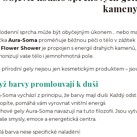
kamen
odenní sprcha může být obyčejným úkonem… nebo malým ri
čka
Aura-Soma
proměňuje běžnou péči o tělo v zážitek p
y
Flower Shower
je propojen s energií drahých kamenů, 
onizují vaše tělo i jemnohmotná pole.
 přírodní gely nejsou jen kosmetickým produktem – jso
yž barvy promlouvají k duši
-Soma vychází z principu, že barvy mají duši. Každý odstín
opíte, pomáhá vám vyrovnat vnitřní energii.
hové gely Aura-Soma navazují na tuto filozofii. Jsou vyt
aše smysly, emoce a energetická centra.
á barva nese specifické naladění: