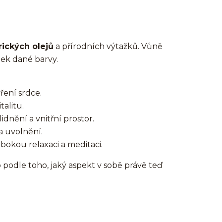
rických olejů
a přírodních výtažků. Vůně
nek dané barvy.
ření srdce.
talitu.
idnění a vnitřní prostor.
a uvolnění.
ubokou relaxaci a meditaci.
 podle toho, jaký aspekt v sobě právě teď