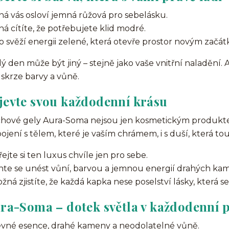
á vás osloví jemná růžová pro sebelásku.
á cítíte, že potřebujete klid modré.
 svěží energii zelené, která otevře prostor novým začá
ý den může být jiný – stejně jako vaše vnitřní naladění
 skrze barvy a vůně.
jevte svou každodenní krásu
hové gely Aura-Soma nejsou jen kosmetickým produkte
ojení s tělem, které je vaším chrámem, i s duší, která touž
ejte si ten luxus chvíle jen pro sebe.
te se unést vůní, barvou a jemnou energií drahých ka
žná zjistíte, že každá kapka nese poselství lásky, která se 
ra-Soma – dotek světla v každodenní p
vné esence, drahé kameny a neodolatelné vůně.