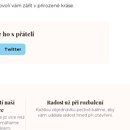
volí vám zářit v přirozené kráse.
e ho s přáteli
Twitter
í naší
Radost už při rozbalení
ce
Každou objednávku pečlivě balíme, aby
vám udělala radost hned při otevření.
 již více než
 pomáháme
běrem.