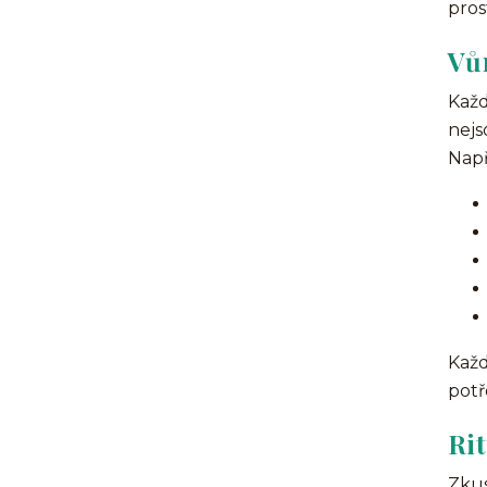
pros
Vů
Každ
nejs
Např
Každ
potř
Rit
Zkus