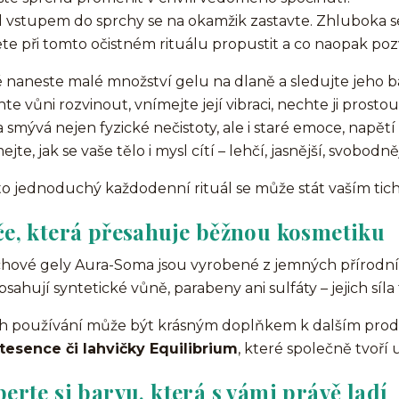
 vstupem do sprchy se na okamžik zastavte. Zhluboka s
te při tomto očistném rituálu propustit a co naopak pozv
 naneste malé množství gelu na dlaně a sledujte jeho ba
te vůni rozvinout, vnímejte její vibraci, nechte ji prostoup
 smývá nejen fyzické nečistoty, ale i staré emoce, napětí 
jte, jak se vaše tělo i mysl cítí – lehčí, jasnější, svobodněj
o jednoduchý každodenní rituál se může stát vaším tic
če, která přesahuje běžnou kosmetiku
hové gely Aura-Soma jsou vyrobené z jemných přírodních
sahují syntetické vůně, parabeny ani sulfáty – jejich síla 
ch používání může být krásným doplňkem k dalším pro
tesence či lahvičky Equilibrium
, které společně tvoří 
erte si barvu, která s vámi právě ladí