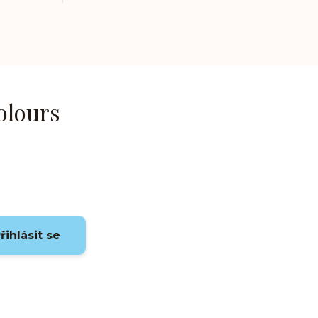
olours
řihlásit se