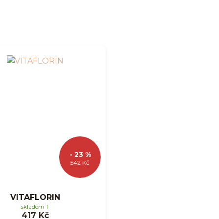
- 23 %
542 Kč
VITAFLORIN
skladem 1
417 Kč