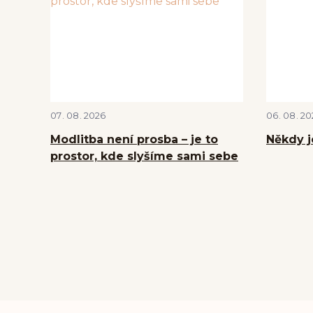
07
08
2026
06
08
20
Modlitba není prosba – je to
Někdy j
prostor, kde slyšíme sami sebe