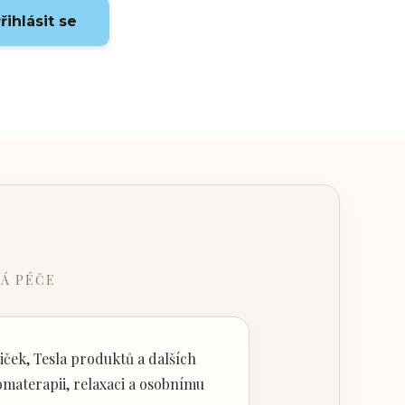
řihlásit se
Á PÉČE
ček, Tesla produktů a dalších
materapii, relaxaci a osobnímu