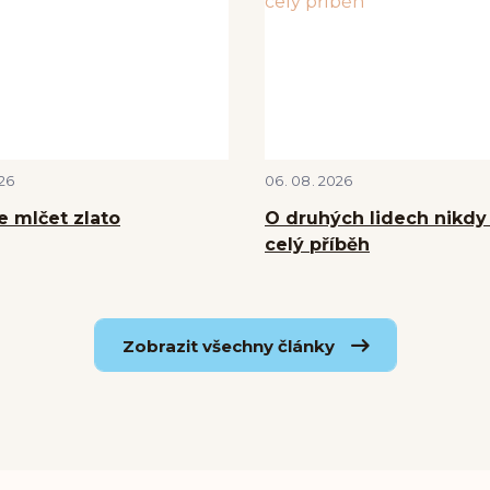
26
06
08
2026
e mlčet zlato
O druhých lidech nikd
celý příběh
Zobrazit všechny články