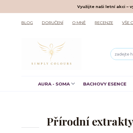
Využijte naši letní akci 
BLOG
DORUČENÍ
O MNĚ
RECENZE
VŠE 
AURA - SOMA
BACHOVY ESENCE
Přírodní extrakty