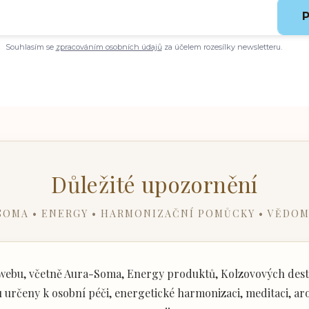
P
Souhlasím se
zpracováním osobních údajů
za účelem rozesílky newsletteru.
Důležité upozornění
SOMA • ENERGY • HARMONIZAČNÍ POMŮCKY • VĚDOM
ebu, včetně Aura-Soma, Energy produktů, Kolzovových desti
určeny k osobní péči, energetické harmonizaci, meditaci, aro