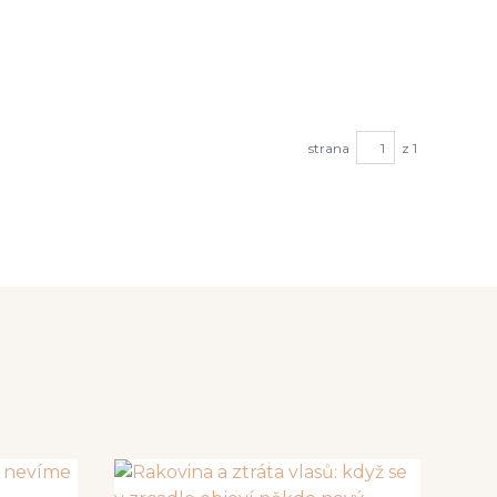
strana
z 1