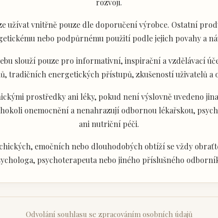
rozvoji.
e užívat vnitřně pouze dle doporučení výrobce. Ostatní produ
getickému nebo podpůrnému použití podle jejich povahy a ná
u slouží pouze pro informativní, inspirační a vzdělávací úče
ů, tradičních energetických přístupů, zkušeností uživatelů a
ckými prostředky ani léky, pokud není výslovně uvedeno jina
akéhokoli onemocnění a nenahrazují odbornou lékařskou, psyc
ani nutriční péči.
chických, emočních nebo dlouhodobých obtíží se vždy obraťte
ychologa, psychoterapeuta nebo jiného příslušného odborní
Odvolání souhlasu se zpracováním osobních údajů