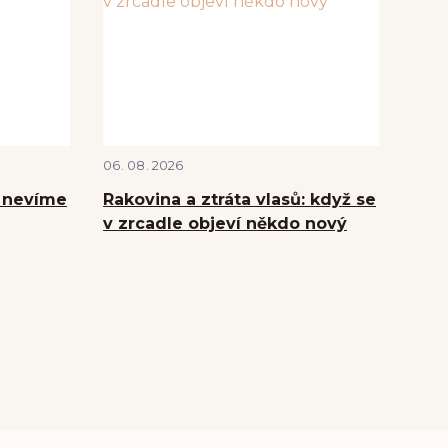
06
08
2026
y nevíme
Rakovina a ztráta vlasů: když se
v zrcadle objeví někdo nový