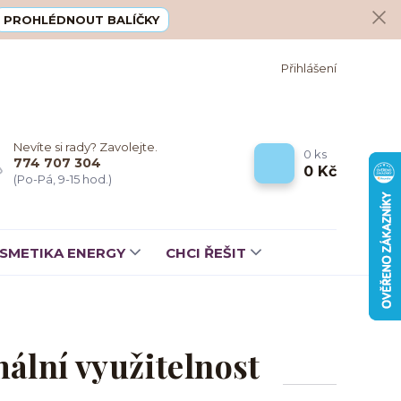
PROHLÉDNOUT BALÍČKY
Přihlášení
Nevíte si rady? Zavolejte.
0
ks
774 707 304
0 Kč
(Po-Pá, 9-15 hod.)
SMETIKA ENERGY
CHCI ŘEŠIT
mální využitelnost