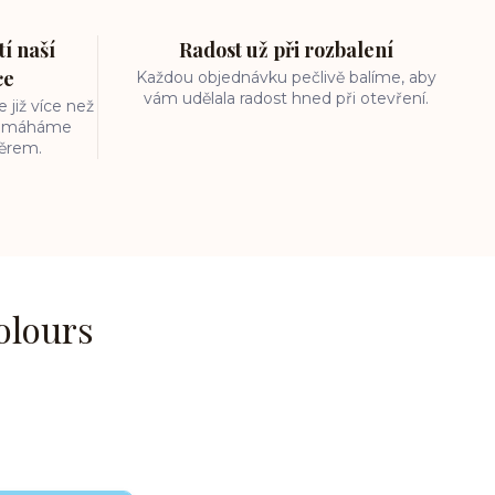
í naší
Radost už při rozbalení
ce
Každou objednávku pečlivě balíme, aby
vám udělala radost hned při otevření.
 již více než
 pomáháme
běrem.
olours