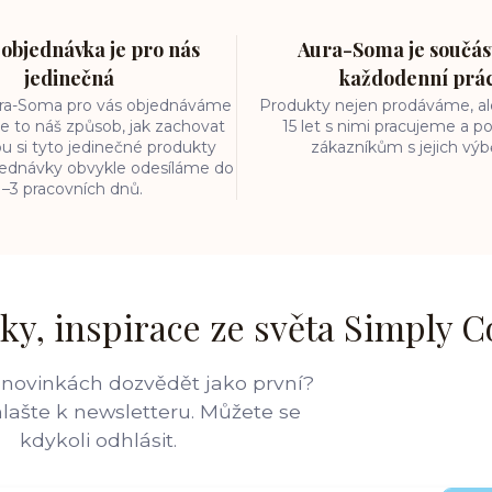
objednávka je pro nás
Aura-Soma je součást
jedinečná
každodenní prá
ura-Soma pro vás objednáváme
Produkty nejen prodáváme, ale
e to náš způsob, jak zachovat
15 let s nimi pracujeme a
ou si tyto jedinečné produkty
zákazníkům s jejich vý
bjednávky obvykle odesíláme do
1–3 pracovních dnů.
ky, inspirace ze světa Simply C
 novinkách dozvědět jako první?
hlašte k newsletteru. Můžete se
kdykoli odhlásit.