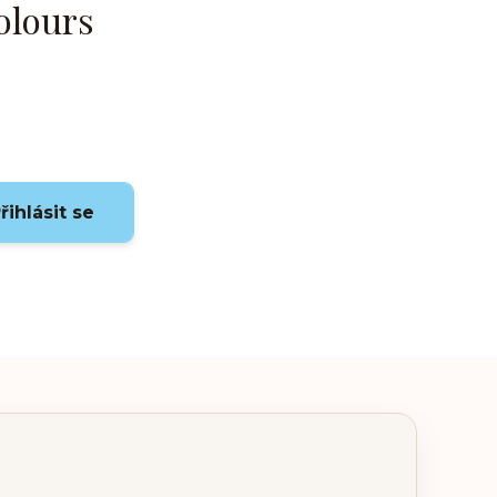
olours
řihlásit se