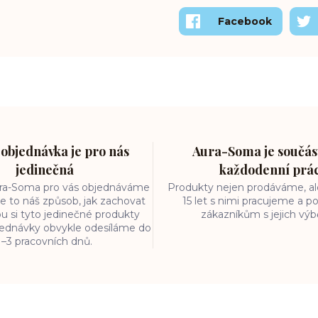
Facebook
objednávka je pro nás
Aura-Soma je součást
jedinečná
každodenní prá
ura-Soma pro vás objednáváme
Produkty nejen prodáváme, ale
e to náš způsob, jak zachovat
15 let s nimi pracujeme a
ou si tyto jedinečné produkty
zákazníkům s jejich vý
bjednávky obvykle odesíláme do
1–3 pracovních dnů.