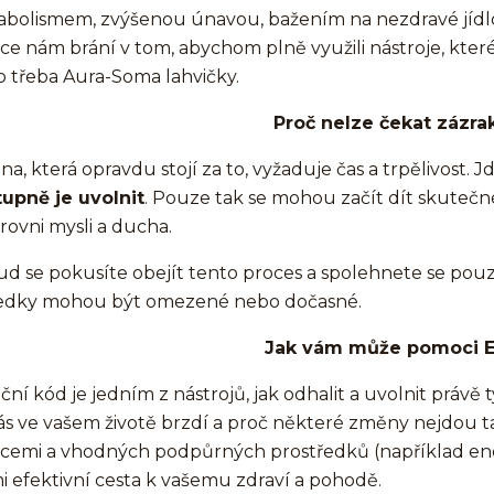
bolismem, zvýšenou únavou, bažením na nezdravé jídlo 
e nám brání v tom, abychom plně využili nástroje, které m
 třeba Aura-Soma lahvičky.
Proč nelze čekat zázra
a, která opravdu stojí za to, vyžaduje čas a trpělivost. Jd
upně je uvolnit
. Pouze tak se mohou začít dít skutečné
rovni mysli a ducha.
d se pokusíte obejít tento proces a spolehnete se pou
ledky mohou být omezené nebo dočasné.
Jak vám může pomoci 
ní kód je jedním z nástrojů, jak odhalit a uvolnit právě
ás ve vašem životě brzdí a proč některé změny nejdou tak
emi a vhodných podpůrných prostředků (například ene
i efektivní cesta k vašemu zdraví a pohodě.