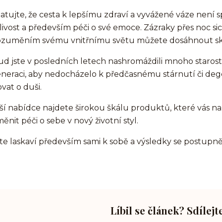
tujte, že cesta k lepšímu zdraví a vyvážené váze není sp
livost a především péči o své emoce. Zázraky přes noc s
zuměním svému vnitřnímu světu můžete dosáhnout sku
d jste v posledních letech nashromáždili mnoho starostí
neraci, aby nedocházelo k předčasnému stárnutí či degen
vat o duši.
ší nabídce najdete širokou škálu produktů, které vás
ěnit péči o sebe v nový životní styl.
e laskaví především sami k sobě a výsledky se postupně
Líbil se článek? Sdílejt