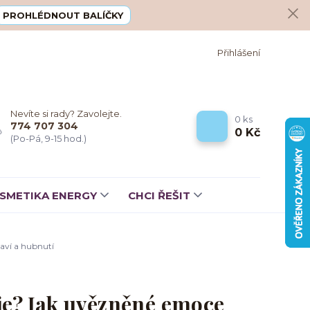
PROHLÉDNOUT BALÍČKY
Přihlášení
Nevíte si rady? Zavolejte.
0
ks
774 707 304
0 Kč
(Po-Pá, 9-15 hod.)
SMETIKA ENERGY
CHCI ŘEŠIT
aví a hubnutí
je? Jak uvězněné emoce