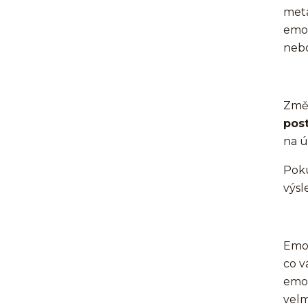
meta
emoc
nebo
Změn
post
na ú
Poku
výs
Emoč
co v
emoc
velm