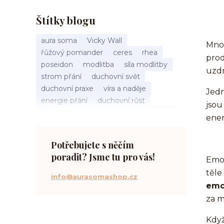
Štítky blogu
aura soma
Vicky Wall
Mnoh
řůžový pomander
ceres
rhea
prod
poseidon
modlitba
síla modlitby
uzdr
strom přání
duchovní svět
duchovní praxe
víra a naděje
Jedn
energie přání
duchovní růst
jso
načasování osudu
spirituální inspirace
ener
vnitřní klid
zákon přitažlivosti
meditace a modlitba
spirituální cesta
Potřebujete s něčím
práce s energiemi
poradit? Jsme tu pro vás!
Emoc
přání a manifestace
těle
info@aurasomashop.cz
emo
za m
Když