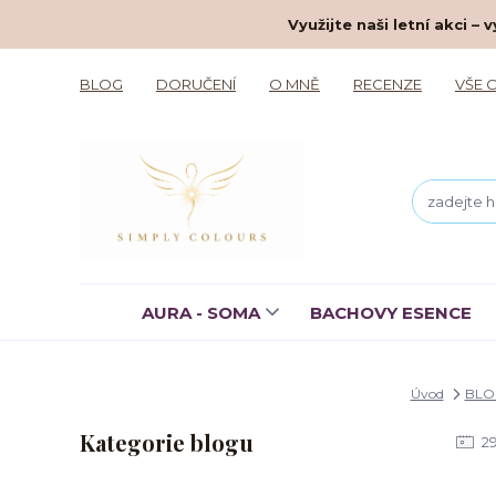
Využijte naši letní akci 
BLOG
DORUČENÍ
O MNĚ
RECENZE
VŠE 
AURA - SOMA
BACHOVY ESENCE
Úvod
BLO
Kategorie blogu
2