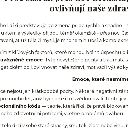
ovlivňují naše zdra
o lidí si představuje, že změna přijde rychle a snadno – s
uktem a výsledky přijdou téměř okamžitě - přes noc. Ča
avení, ať už těla či mysli, je mnohem hlubší a komplexně
ím z klíčových faktorů, které mohou bránit úspěchu př
u
uvězněné emoce
. Tyto nevyřešené pocity a traumata
getickém poli, ovlivňovat naše zdraví, motivaci i výsledky
Emoce, které nesmíme
e nejsou jen krátkodobé pocity. Některé negativní záži
 po mnoho let, aniž bychom si to uvědomovali. Tento jev
cionálního kódu
— teorie, která říká, že právě blokov
noha zdravotními potížemi, včetně problémů s váhou.
 tělo drží v sobě staré strachy, smutek, zlost nebo vinu