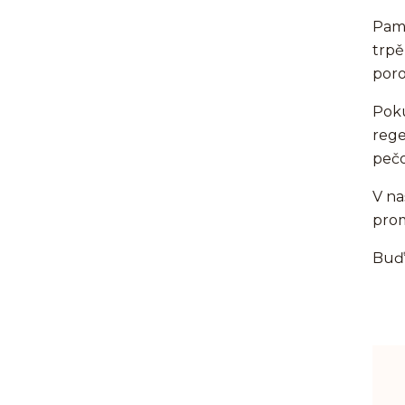
Pama
trpě
poro
Poku
rege
pečo
V na
prom
Buďt