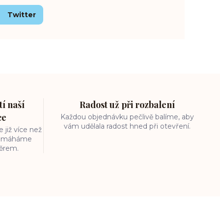
Twitter
í naší
Radost už při rozbalení
ce
Každou objednávku pečlivě balíme, aby
vám udělala radost hned při otevření.
 již více než
 pomáháme
běrem.