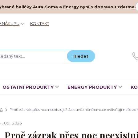
– vybrané balíčky Aura-Soma a Energy nyní s dopravou zdarma.
O NÁKUPU
KONTAKT
Hledat
OSTATNÍ PRODUKTY
ENERGY PRODUKTY
KO
G
Proč zázrak přes noc neexistuje? Jak uvězněné emoce ovlivňují naše zdr
9
05
2025
Proč zázrak přes noc neexistu