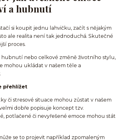
ví a hubnutí
tačí si koupit jednu lahvičku, začít s nějakým
sto ale realita není tak jednoduchá. Skutečné
jší proces.
i hubnutí nebo celkové změně životního stylu,
 se mohou ukládat v našem těle a
.
 přehlížet
tky či stresové situace mohou zůstat v našem
 velmi dobře popisuje koncept tzv.
ané, potlačené či nevyřešené emoce mohou stát
, může se to projevit například zpomaleným