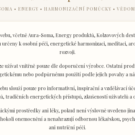
SOMA • ENERGY • HARMONIZAČNÍ POMŮCKY • VĚDOM
ebu, včetně Aura-Soma, Energy produktů, Kolzovových desti
určeny k osobní péči, energetické harmonizaci, meditaci, aro
rozvoji.
e užívat vnitřně pouze dle doporučení výrobce. Ostatní produ
getickému nebo podpůrnému použití podle jejich povahy a ná
u slouží pouze pro informativní, inspirační a vzdělávací úče
ů, tradičních energetických přístupů, zkušeností uživatelů a
ckými prostředky ani léky, pokud není výslovně uvedeno jina
akéhokoli onemocnění a nenahrazují odbornou lékařskou, psyc
ani nutriční péči.