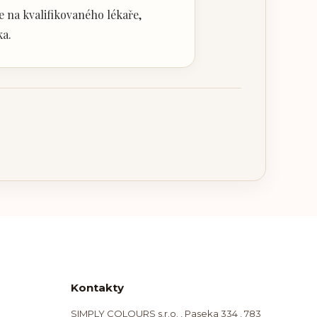
 na kvalifikovaného lékaře,
ka.
Kontakty
SIMPLY COLOURS s.r.o. , Paseka 334 , 783