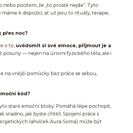
nebo pocitem, že „to prostě nejde“. Tyto
áme k dispozici, ať už jsou to rituály, terapie,
k přes noc?
e o to,
uvědomit si své emoce, přijmout je a
 posuny — nejen na úrovni fyzického těla, ale i
ze na vnější pomůcky bez práce se sebou,
Emoční kód?
 tyto staré emoční bloky. Pomáhá lépe pochopit,
 snadno, jak byste chtěli. Spojení práce s
rgetických lahviček Aura-Soma) může být