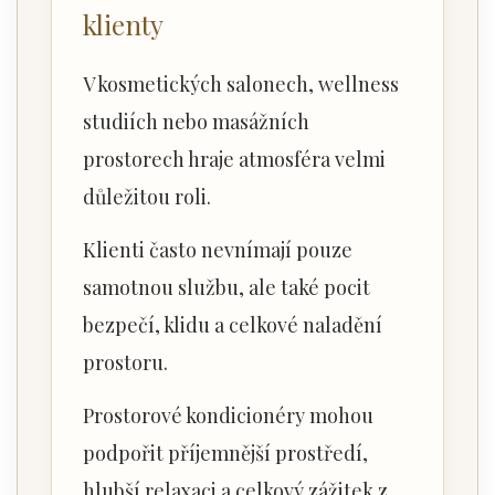
klienty
V kosmetických salonech, wellness
studiích nebo masážních
prostorech hraje atmosféra velmi
důležitou roli.
Klienti často nevnímají pouze
samotnou službu, ale také pocit
bezpečí, klidu a celkové naladění
prostoru.
Prostorové kondicionéry mohou
podpořit příjemnější prostředí,
hlubší relaxaci a celkový zážitek z