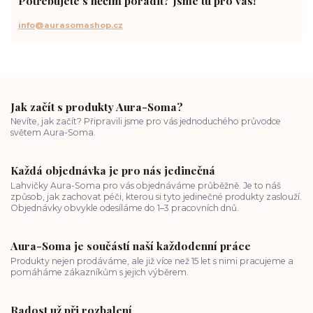
Potřebujete s něčím poradit? Jsme tu pro vás!
info@aurasomashop.cz
Jak začít s produkty Aura-Soma?
Nevíte, jak začít? Připravili jsme pro vás jednoduchého průvodce
světem Aura-Soma.
Každá objednávka je pro nás jedinečná
Lahvičky Aura-Soma pro vás objednáváme průběžně. Je to náš
způsob, jak zachovat péči, kterou si tyto jedinečné produkty zaslouží.
Objednávky obvykle odesíláme do 1–3 pracovních dnů.
Aura-Soma je součástí naší každodenní práce
Produkty nejen prodáváme, ale již více než 15 let s nimi pracujeme a
pomáháme zákazníkům s jejich výběrem.
Radost už při rozbalení