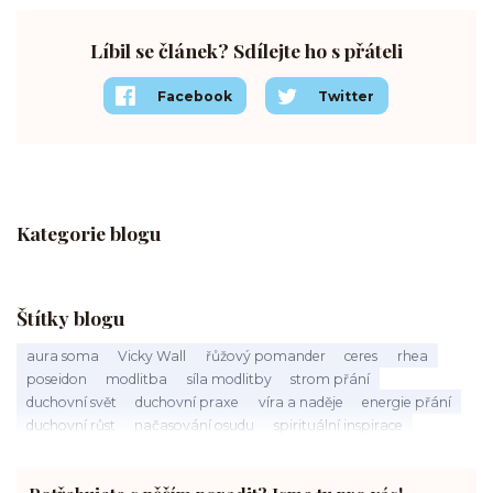
Líbil se článek? Sdílejte ho s přáteli
Facebook
Twitter
Kategorie blogu
Štítky blogu
aura soma
Vicky Wall
řůžový pomander
ceres
rhea
poseidon
modlitba
síla modlitby
strom přání
duchovní svět
duchovní praxe
víra a naděje
energie přání
duchovní růst
načasování osudu
spirituální inspirace
vnitřní klid
zákon přitažlivosti
meditace a modlitba
spirituální cesta
práce s energiemi
přání a manifestace