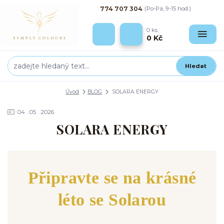
774 707 304
(Po-Pá, 9-15 hod.)
0
ks
0 Kč
Hledat
Úvod
BLOG
SOLARA ENERGY
04
05
2026
SOLARA ENERGY
Připravte se na krásné
léto se Solarou