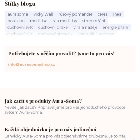
Štítky blogu
aura soma
Vicky Wall
řůžový pomander
ceres
rhea
poseidon
modlitba
síla modlitby
strom přání
duchovní svět
duchovní praxe
víra a naděje
energie přání
duchovní růst
načasování osudu
spirituální inspirace
vnitřní klid
zákon přitažlivosti
meditace a modlitba
spirituální cesta
práce s energiemi
přání a manifestace
Potřebujete s něčím poradit? Jsme tu pro vás!
info@aurasomashop.cz
Jak začít s produkty Aura-Soma?
Nevíte, jak začít? Připravili jsme pro vás jednoduchého průvodce
světem Aura-Soma.
Každá objednávka je pro nás jedinečná
Lahvičky Aura-Soma pro vás objednáváme průběžně. Je to náš