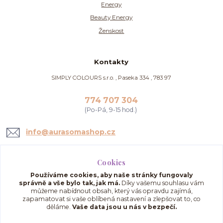
Energy
Beauty Energy
Ženskost
Kontakty
SIMPLY COLOURS s.r.o. , Paseka 334 , 783 97
774 707 304
(Po-Pá, 9-15 hod.)
info@aurasomashop.cz
Cookies
Používáme cookies, aby naše stránky fungovaly
správně a vše bylo tak, jak má.
Díky vašemu souhlasu vám
můžeme nabídnout obsah, který vás opravdu zajímá,
zapamatovat si vaše oblíbená nastavení a zlepšovat to, co
děláme.
Vaše data jsou u nás v bezpečí.
Upravit sběr cookies.