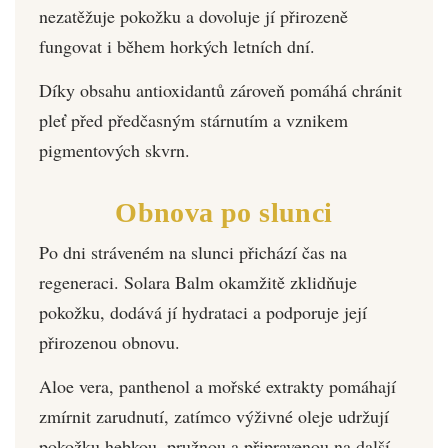
nezatěžuje pokožku a dovoluje jí přirozeně
fungovat i během horkých letních dní.
Díky obsahu antioxidantů zároveň pomáhá chránit
pleť před předčasným stárnutím a vznikem
pigmentových skvrn.
Obnova po slunci
Po dni stráveném na slunci přichází čas na
regeneraci. Solara Balm okamžitě zklidňuje
pokožku, dodává jí hydrataci a podporuje její
přirozenou obnovu.
Aloe vera, panthenol a mořské extrakty pomáhají
zmírnit zarudnutí, zatímco výživné oleje udržují
pokožku hebkou, pružnou a připravenou na další