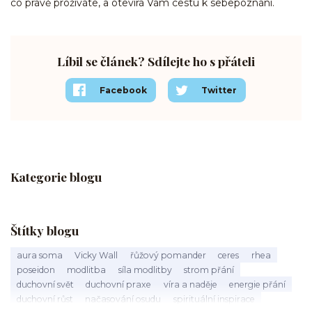
co právě prožíváte, a otevírá Vám cestu k sebepoznání.
Líbil se článek? Sdílejte ho s přáteli
Facebook
Twitter
Kategorie blogu
Štítky blogu
aura soma
Vicky Wall
řůžový pomander
ceres
rhea
poseidon
modlitba
síla modlitby
strom přání
duchovní svět
duchovní praxe
víra a naděje
energie přání
duchovní růst
načasování osudu
spirituální inspirace