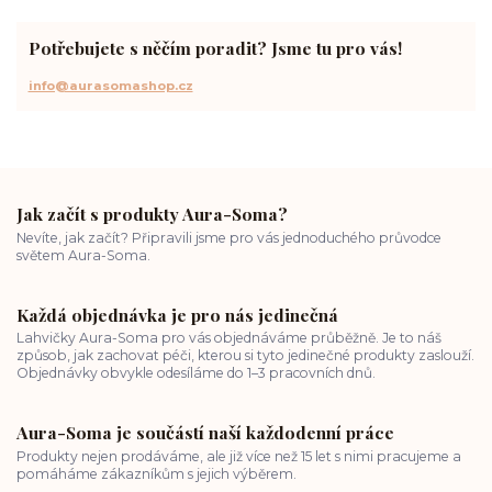
vnitřní klid
zákon přitažlivosti
meditace a modlitba
spirituální cesta
práce s energiemi
přání a manifestace
Potřebujete s něčím poradit? Jsme tu pro vás!
info@aurasomashop.cz
Jak začít s produkty Aura-Soma?
Nevíte, jak začít? Připravili jsme pro vás jednoduchého průvodce
světem Aura-Soma.
Každá objednávka je pro nás jedinečná
Lahvičky Aura-Soma pro vás objednáváme průběžně. Je to náš
způsob, jak zachovat péči, kterou si tyto jedinečné produkty zaslouží.
Objednávky obvykle odesíláme do 1–3 pracovních dnů.
Aura-Soma je součástí naší každodenní práce
Produkty nejen prodáváme, ale již více než 15 let s nimi pracujeme a
pomáháme zákazníkům s jejich výběrem.