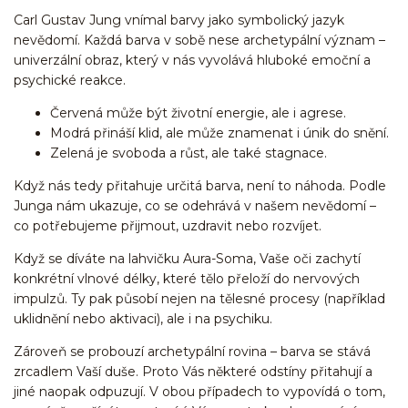
Carl Gustav Jung vnímal barvy jako symbolický jazyk
nevědomí. Každá barva v sobě nese archetypální význam –
univerzální obraz, který v nás vyvolává hluboké emoční a
psychické reakce.
Červená může být životní energie, ale i agrese.
Modrá přináší klid, ale může znamenat i únik do snění.
Zelená je svoboda a růst, ale také stagnace.
Když nás tedy přitahuje určitá barva, není to náhoda. Podle
Junga nám ukazuje, co se odehrává v našem nevědomí –
co potřebujeme přijmout, uzdravit nebo rozvíjet.
Když se díváte na lahvičku Aura-Soma, Vaše oči zachytí
konkrétní vlnové délky, které tělo přeloží do nervových
impulzů. Ty pak působí nejen na tělesné procesy (například
uklidnění nebo aktivaci), ale i na psychiku.
Zároveň se probouzí archetypální rovina – barva se stává
zrcadlem Vaší duše. Proto Vás některé odstíny přitahují a
jiné naopak odpuzují. V obou případech to vypovídá o tom,