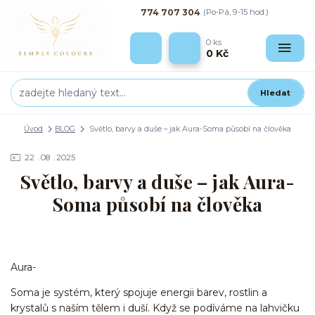
774 707 304
(Po-Pá, 9-15 hod.)
0
ks
0 Kč
Hledat
Úvod
BLOG
Světlo, barvy a duše – jak Aura-Soma působí na člověka
22
08
2025
Světlo, barvy a duše – jak Aura-
Soma působí na člověka
Aura-
Soma je systém, který spojuje energii barev, rostlin a
krystalů s naším tělem i duší. Když se podíváme na lahvičku