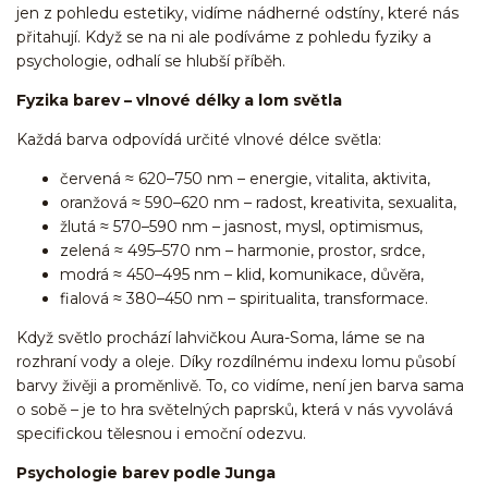
jen z pohledu estetiky, vidíme nádherné odstíny, které nás
přitahují. Když se na ni ale podíváme z pohledu fyziky a
psychologie, odhalí se hlubší příběh.
Fyzika barev – vlnové délky a lom světla
Každá barva odpovídá určité vlnové délce světla:
červená ≈ 620–750 nm – energie, vitalita, aktivita,
oranžová ≈ 590–620 nm – radost, kreativita, sexualita,
žlutá ≈ 570–590 nm – jasnost, mysl, optimismus,
zelená ≈ 495–570 nm – harmonie, prostor, srdce,
modrá ≈ 450–495 nm – klid, komunikace, důvěra,
fialová ≈ 380–450 nm – spiritualita, transformace.
Když světlo prochází lahvičkou Aura-Soma, láme se na
rozhraní vody a oleje. Díky rozdílnému indexu lomu působí
barvy živěji a proměnlivě. To, co vidíme, není jen barva sama
o sobě – je to hra světelných paprsků, která v nás vyvolává
specifickou tělesnou i emoční odezvu.
Psychologie barev podle Junga