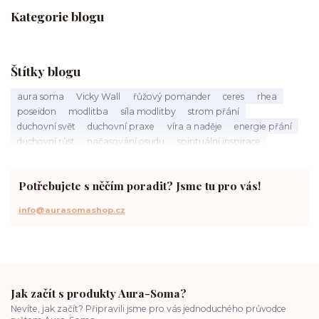
Kategorie blogu
Štítky blogu
aura soma
Vicky Wall
řůžový pomander
ceres
rhea
poseidon
modlitba
síla modlitby
strom přání
duchovní svět
duchovní praxe
víra a naděje
energie přání
duchovní růst
načasování osudu
spirituální inspirace
vnitřní klid
zákon přitažlivosti
meditace a modlitba
spirituální cesta
práce s energiemi
přání a manifestace
Potřebujete s něčím poradit? Jsme tu pro vás!
info@aurasomashop.cz
Jak začít s produkty Aura-Soma?
Nevíte, jak začít? Připravili jsme pro vás jednoduchého průvodce