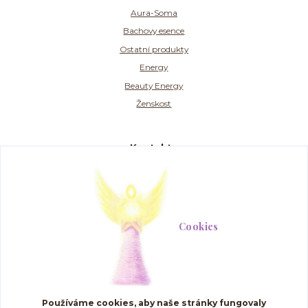
Aura-Soma
Bachovy esence
Ostatní produkty
Energy
Beauty Energy
Ženskost
Kontakty
SIMPLY COLOURS s.r.o. , Paseka 334 , 783 97
774 707 304
(Po-Pá, 9-15 hod.)
Cookies
info@aurasomashop.cz
Používáme cookies, aby naše stránky fungovaly