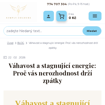
774 707 304
(Po-Pá, 9-15 hod.)
0
ks
0 Kč
Hledat
Úvod
BLOG
Váhavost a stagnující energie: Proč vás nerozhodnost drží
zpátky
22
02
2026
Váhavost a stagnující energie:
Proč vás nerozhodnost drží
zpátky
Váhavost a stagnující