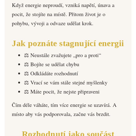
Když energie neproudí, vzniká napětí, únava a
pocit, že stojíte na místě. Přitom život je o
pohybu, vývoji a odvaze udělat krok.
Jak poznáte stagnující energii
⚖️ Neustále zvažujete „pro a proti“
⚖️ Bojíte se udělat chybu
⚖️ Odkládáte rozhodnutí
⚖️ Vrací se vám stále stejné myšlenky
⚖️ Máte pocit, že nejste připraveni
Čím déle váháte, tím více energie se uzavírá. A
místo aby vás podporovala, začne vás brzdit.
Rozhodnutí jako součást