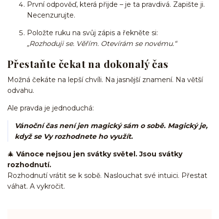
První odpověď, která přijde – je ta pravdivá. Zapište ji.
Necenzurujte.
Položte ruku na svůj zápis a řekněte si:
„Rozhoduji se. Věřím. Otevírám se novému.“
Přestaňte čekat na dokonalý čas
Možná čekáte na lepší chvíli. Na jasnější znamení. Na větší
odvahu.
Ale pravda je jednoduchá:
Vánoční čas není jen magický sám o sobě. Magický je,
když se Vy rozhodnete ho využít.
🎄
Vánoce nejsou jen svátky světel. Jsou svátky
rozhodnutí.
Rozhodnutí vrátit se k sobě. Naslouchat své intuici. Přestat
váhat. A vykročit.