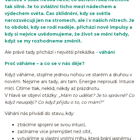
tak silně. Je to zvláštní ticho mezi nádechem a
výdechem světa. Čas zklidnění, kdy se světla
nerozsvěcují jen na stromech, ale i v našich nitrech. Je
to období, kdy se rodí naděje, přichází nové impulsy a
kdy si nejvíce uvědomujeme, že život se mění tehdy,
když se my rozhodneme změnit.
Ale právě tady přichází i největší překážka
–
váhání
.
Proč váháme – a co se v nás děje?
Když váháme, stojíme jednou nohou ve starém a druhou v
novém. Nejsme ani tady, ani tam. Energie neproudí. Intuice
mlčí. Cítíme tlak, neklid, někdy až prázdnotu.
V hlavě se objeví otázky:
„Mám to udělat? Je to správné? Co
když neuspěji? Co když přijdu o to, co mám?“
Váhání nás přivádí do stavu, kdy:
ztrácíme spojení se svou intuicí,
začínáme více přemýšlet než cítit,
vytváříme si vlastní vnitřní mlhu, která brání jasnému