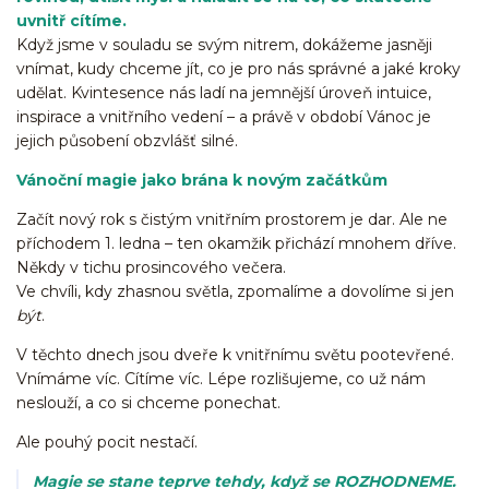
uvnitř cítíme.
Když jsme v souladu se svým nitrem, dokážeme jasněji
vnímat, kudy chceme jít, co je pro nás správné a jaké kroky
udělat. Kvintesence nás ladí na jemnější úroveň intuice,
inspirace a vnitřního vedení – a právě v období Vánoc je
jejich působení obzvlášť silné.
Vánoční magie jako brána k novým začátkům
Začít nový rok s čistým vnitřním prostorem je dar. Ale ne
příchodem 1. ledna – ten okamžik přichází mnohem dříve.
Někdy v tichu prosincového večera.
Ve chvíli, kdy zhasnou světla, zpomalíme a dovolíme si jen
být
.
V těchto dnech jsou dveře k vnitřnímu světu pootevřené.
Vnímáme víc. Cítíme víc. Lépe rozlišujeme, co už nám
neslouží, a co si chceme ponechat.
Ale pouhý pocit nestačí.
Magie se stane teprve tehdy, když se ROZHODNEME.