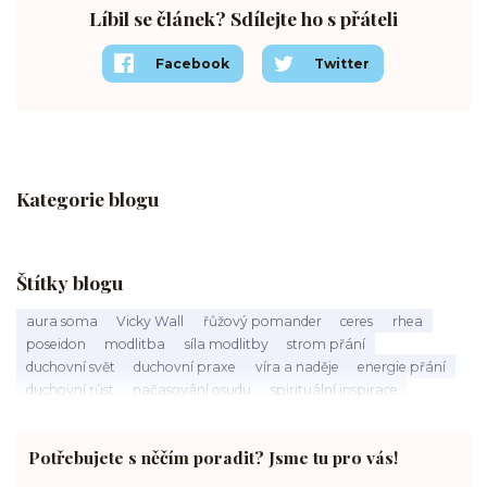
Líbil se článek? Sdílejte ho s přáteli
Facebook
Twitter
Kategorie blogu
Štítky blogu
aura soma
Vicky Wall
řůžový pomander
ceres
rhea
poseidon
modlitba
síla modlitby
strom přání
duchovní svět
duchovní praxe
víra a naděje
energie přání
duchovní růst
načasování osudu
spirituální inspirace
vnitřní klid
zákon přitažlivosti
meditace a modlitba
spirituální cesta
práce s energiemi
přání a manifestace
Potřebujete s něčím poradit? Jsme tu pro vás!