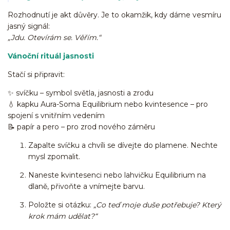
Rozhodnutí je akt důvěry. Je to okamžik, kdy dáme vesmíru
jasný signál:
„Jdu. Otevírám se. Věřím.“
Vánoční rituál jasnosti
Stačí si připravit:
✨ svíčku – symbol světla, jasnosti a zrodu
💧 kapku Aura-Soma Equilibrium nebo kvintesence – pro
spojení s vnitřním vedením
📝 papír a pero – pro zrod nového záměru
Zapalte svíčku a chvíli se dívejte do plamene. Nechte
mysl zpomalit.
Naneste kvintesenci nebo lahvičku Equilibrium na
dlaně, přivoňte a vnímejte barvu.
Položte si otázku:
„Co teď moje duše potřebuje? Který
krok mám udělat?“