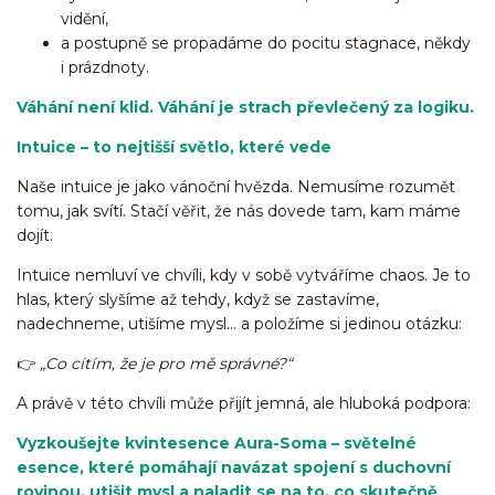
vidění,
a postupně se propadáme do pocitu stagnace, někdy
i prázdnoty.
Váhání není klid. Váhání je strach převlečený za logiku.
Intuice – to nejtišší světlo, které vede
Naše intuice je jako vánoční hvězda. Nemusíme rozumět
tomu, jak svítí. Stačí věřit, že nás dovede tam, kam máme
dojít.
Intuice nemluví ve chvíli, kdy v sobě vytváříme chaos. Je to
hlas, který slyšíme až tehdy, když se zastavíme,
nadechneme, utišíme mysl… a položíme si jedinou otázku:
👉
„Co cítím, že je pro mě správné?“
A právě v této chvíli může přijít jemná, ale hluboká podpora:
Vyzkoušejte kvintesence Aura-Soma – světelné
esence, které pomáhají navázat spojení s duchovní
rovinou, utišit mysl a naladit se na to, co skutečně