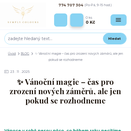
774 707 304
(Po-Pá, 9-15 hod.)
0
ks
0 Kč
Hledat
Úvod
BLOG
✨ Vánoční magie – čas pro zrození nových záměrů, ale jen
pokud se rozhodneme
23
11
2025
✨ Vánoční magie – čas pro
zrození nových záměrů, ale jen
pokud se rozhodneme
Vánoce v sobě nesou něco, co během roku necítíme