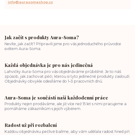
info@aurasomashop.cz
Jak začít s produkty Aura-Soma?
Nevíte, jak začít? Připravili jsme pro vás jednoduchého průvodce
světem Aura-Soma.
Každá objednávka je pro nás jedinečná
Lahvičky Aura-Soma pro vás objednáváme průběžně. Je to náš
způsob, jak zachovat péči, kterou si tyto jedinečné produkty zaslouží.
Objednávky obvykle odesíláme do 1–3 pracovních dnů.
Aura-Soma je součástí naší každodenní práce
Produkty nejen prodáváme, ale již více než 15 let s nimi pracujeme a
pomáháme zákazníkům s jejich výběrem.
Radost už při rozbalení
Každou objednávku pečlivě balíme, aby vám udělala radost hned při