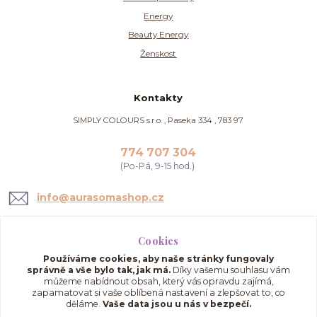
Energy
Beauty Energy
Ženskost
Kontakty
SIMPLY COLOURS s.r.o. , Paseka 334 , 783 97
774 707 304
(Po-Pá, 9-15 hod.)
info@aurasomashop.cz
Cookies
Používáme cookies, aby naše stránky fungovaly
správně a vše bylo tak, jak má.
Díky vašemu souhlasu vám
můžeme nabídnout obsah, který vás opravdu zajímá,
zapamatovat si vaše oblíbená nastavení a zlepšovat to, co
děláme.
Vaše data jsou u nás v bezpečí.
Upravit sběr cookies.