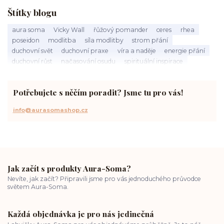
Štítky blogu
aura soma
Vicky Wall
řůžový pomander
ceres
rhea
poseidon
modlitba
síla modlitby
strom přání
duchovní svět
duchovní praxe
víra a naděje
energie přání
duchovní růst
načasování osudu
spirituální inspirace
vnitřní klid
zákon přitažlivosti
meditace a modlitba
spirituální cesta
práce s energiemi
přání a manifestace
Potřebujete s něčím poradit? Jsme tu pro vás!
info@aurasomashop.cz
Jak začít s produkty Aura-Soma?
Nevíte, jak začít? Připravili jsme pro vás jednoduchého průvodce
světem Aura-Soma.
Každá objednávka je pro nás jedinečná