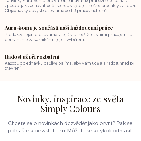
Lahvičky Aura-Soma pro vás objednáváme průběžně. Je to náš
způsob, jak zachovat péči, kterou si tyto jedinečné produkty zaslouží.
Objednávky obvykle odesíláme do 1–3 pracovních dnů.
Aura-Soma je součástí naší každodenní práce
Produkty nejen prodáváme, ale již více než 15 let s nimi pracujeme a
pomáháme zákazníkům s jejich výběrem.
Radost už při rozbalení
Každou objednávku pečlivě balíme, aby vám udělala radost hned při
otevření.
Novinky, inspirace ze světa
Simply Colours
Chcete se o novinkách dozvědět jako první? Pak se
přihlašte k newsletteru. Můžete se kdykoli odhlásit.