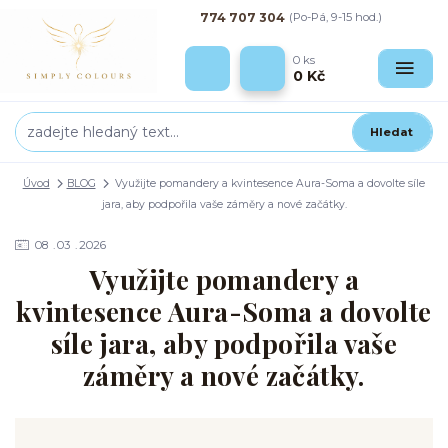
774 707 304
(Po-Pá, 9-15 hod.)
0
ks
0 Kč
Hledat
Úvod
BLOG
Využijte pomandery a kvintesence Aura-Soma a dovolte síle
jara, aby podpořila vaše záměry a nové začátky.
08
03
2026
Využijte pomandery a
kvintesence Aura-Soma a dovolte
síle jara, aby podpořila vaše
záměry a nové začátky.