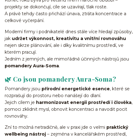
Konec roku bývá pro většinu firem náročné období –
projekty se dokončují, cíle se uzavírají, tlak roste.
A právě tehdy často přichází únava, ztráta koncentrace a
celkové vyčerpání.
Moderní firmy i podnikatelé dnes stále více hledají způsoby,
jak
udržet výkonnost, kreativitu a vnitřní rovnováhu
nejen skrze plánování, ale i díky kvalitnímu prostředí, ve
kterém pracují.
Jedním z jemných, ale mimořádně účinných nástrojů jsou
pomandery Aura-Soma
.
🌿
Co jsou pomandery Aura-Soma?
Pomandery jsou
přírodní energetické esence
, které se
rozprašují do prostoru nebo nanášejí do dlaní.
Jejich cílem je
harmonizovat energii prostředí i člověka
,
pomoci zklidnit mysl, obnovit koncentraci a navodit pocit
rovnováhy.
Zní to možná netradičně, ale v praxi jde o velmi
praktický
wellbeing nástroj
– zejména v kancelářském prostředí,