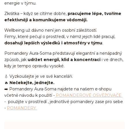
energie v týmu.
Zkrátka – když se cítíme dobře,
pracujeme lépe, tvoříme
efektivněji a komunikujeme vědoměji.
Wellbeing už dávno není jen osobní záležitostí.
Firmy, které pečují o prostředí, v němž jejich lidé pracují,
dosahují lepších výsledků i atmosféry v týmu
.
Pomandery Aura-Soma představují elegantní a nenápadný
způsob, jak
udržet energii, klid a koncentraci
i ve dnech,
kdy je tempo opravdu vysoké.
💧 Vyzkoušejte je ve své kanceláři.
🔥
Nečekejte, jednejte.
➡️ Pomandery Aura-Soma najdete na našem e-shopu
včetně návodu k použití -
POMANDEROVÉ OSVĚŽOVAČE
- použijte v prostředí , jednotlivé pomandery zase pro sebe
-
POMANDERY