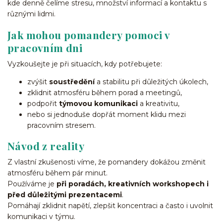
kde denně čelíme stresu, množství informací a kontaktu s
různými lidmi.
Jak mohou pomandery pomoci v
pracovním dni
Vyzkoušejte je při situacích, kdy potřebujete:
zvýšit
soustředění
a stabilitu při důležitých úkolech,
zklidnit atmosféru během porad a meetingů,
podpořit
týmovou komunikaci
a kreativitu,
nebo si jednoduše dopřát moment klidu mezi
pracovním stresem.
Návod z reality
Z vlastní zkušenosti víme, že pomandery dokážou změnit
atmosféru během pár minut.
Používáme je
při poradách, kreativních workshopech i
před důležitými prezentacemi
.
Pomáhají zklidnit napětí, zlepšit koncentraci a často i uvolnit
komunikaci v týmu.