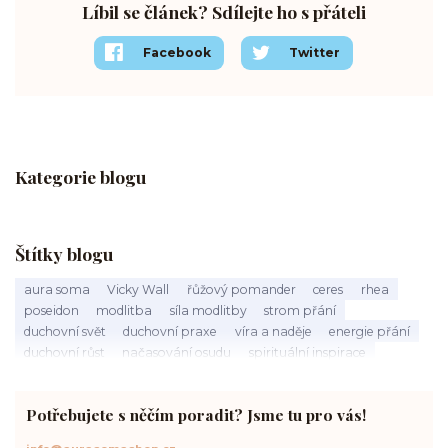
Líbil se článek? Sdílejte ho s přáteli
Facebook
Twitter
Kategorie blogu
Štítky blogu
aura soma
Vicky Wall
řůžový pomander
ceres
rhea
poseidon
modlitba
síla modlitby
strom přání
duchovní svět
duchovní praxe
víra a naděje
energie přání
duchovní růst
načasování osudu
spirituální inspirace
vnitřní klid
zákon přitažlivosti
meditace a modlitba
spirituální cesta
práce s energiemi
přání a manifestace
Potřebujete s něčím poradit? Jsme tu pro vás!