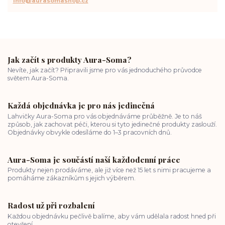
info@aurasomashop.cz
Jak začít s produkty Aura-Soma?
Nevíte, jak začít? Připravili jsme pro vás jednoduchého průvodce
světem Aura-Soma.
Každá objednávka je pro nás jedinečná
Lahvičky Aura-Soma pro vás objednáváme průběžně. Je to náš
způsob, jak zachovat péči, kterou si tyto jedinečné produkty zaslouží.
Objednávky obvykle odesíláme do 1–3 pracovních dnů.
Aura-Soma je součástí naší každodenní práce
Produkty nejen prodáváme, ale již více než 15 let s nimi pracujeme a
pomáháme zákazníkům s jejich výběrem.
Radost už při rozbalení
Každou objednávku pečlivě balíme, aby vám udělala radost hned při
otevření.