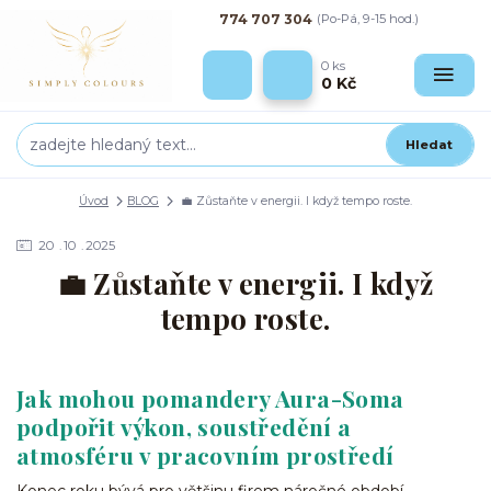
774 707 304
(Po-Pá, 9-15 hod.)
0
ks
0 Kč
Hledat
Úvod
BLOG
💼 Zůstaňte v energii. I když tempo roste.
20
10
2025
💼 Zůstaňte v energii. I když
tempo roste.
Jak mohou pomandery Aura-Soma
podpořit výkon, soustředění a
atmosféru v pracovním prostředí