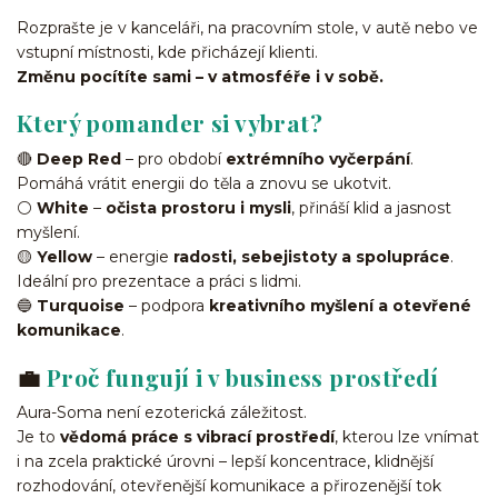
Rozprašte je v kanceláři, na pracovním stole, v autě nebo ve
vstupní místnosti, kde přicházejí klienti.
Změnu pocítíte sami – v atmosféře i v sobě.
Který pomander si vybrat?
🔴
Deep Red
– pro období
extrémního vyčerpání
.
Pomáhá vrátit energii do těla a znovu se ukotvit.
⚪
White
–
očista prostoru i mysli
, přináší klid a jasnost
myšlení.
🟡
Yellow
– energie
radosti, sebejistoty a spolupráce
.
Ideální pro prezentace a práci s lidmi.
🔵
Turquoise
– podpora
kreativního myšlení a otevřené
komunikace
.
💼
Proč fungují i v business prostředí
Aura-Soma není ezoterická záležitost.
Je to
vědomá práce s vibrací prostředí
, kterou lze vnímat
i na zcela praktické úrovni – lepší koncentrace, klidnější
rozhodování, otevřenější komunikace a přirozenější tok