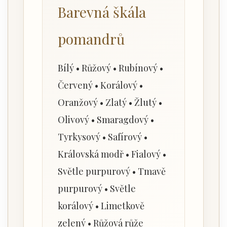
Barevná škála
pomandrů
Bílý • Růžový • Rubínový •
Červený • Korálový •
Oranžový • Zlatý • Žlutý •
Olivový • Smaragdový •
Tyrkysový • Safírový •
Královská modř • Fialový •
Světle purpurový • Tmavě
purpurový • Světle
korálový • Limetkově
zelený • Růžová růže