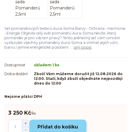
Set pomandrových testerů Aura-Soma Barvy • Ochrana • Harmonie
• Energie Objevte celý svět pomandrů Aura-Soma Nevíte, který
pomander je pro vás ten pravý? Tento jedinečný set vám umožní
vyzkoušet všechny pomandery Aura-Soma a vnímat jejich vůni,
barvu i jemné energetické působení. ...
celý popis
Dostupnost
skladem 1 ks
Doba dodání
Zboží Vám můžeme doručit již 12.08.2026 do
12:00. Stačí, když zboží objednáte nejpozději
dnes do 12:00
Nejsme plátci DPH
3 250 Kč
/
ks
Přidat do košíku