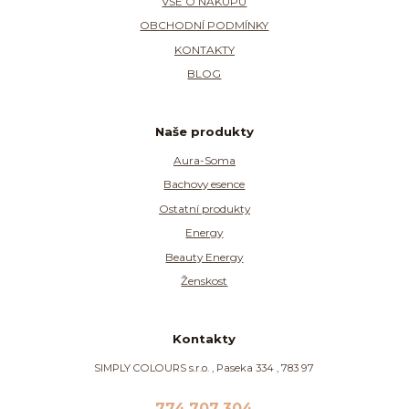
VŠE O NÁKUPU
OBCHODNÍ PODMÍNKY
KONTAKTY
BLOG
Naše produkty
Aura-Soma
Bachovy esence
Ostatní produkty
Energy
Beauty Energy
Ženskost
Kontakty
SIMPLY COLOURS s.r.o. , Paseka 334 , 783 97
774 707 304