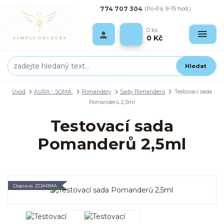
774 707 304
(Po-Pá, 9-15 hod.)
0
ks
0 Kč
Hledat
Úvod
AURA - SOMA
Pomandery
Sady Pomanderů
Testovací sada
Pomanderů 2,5ml
Testovací sada
Pomanderů 2,5ml
Doprava ZDARMA