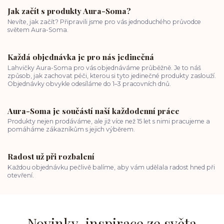
Jak začít s produkty Aura-Soma?
Nevíte, jak začít? Připravili jsme pro vás jednoduchého průvodce
světem Aura-Soma.
Každá objednávka je pro nás jedinečná
Lahvičky Aura-Soma pro vás objednáváme průběžně. Je to náš
způsob, jak zachovat péči, kterou si tyto jedinečné produkty zaslouží.
Objednávky obvykle odesíláme do 1–3 pracovních dnů.
Aura-Soma je součástí naší každodenní práce
Produkty nejen prodáváme, ale již více než 15 let s nimi pracujeme a
pomáháme zákazníkům s jejich výběrem.
Radost už při rozbalení
Každou objednávku pečlivě balíme, aby vám udělala radost hned při
otevření.
Novinky, inspirace ze světa