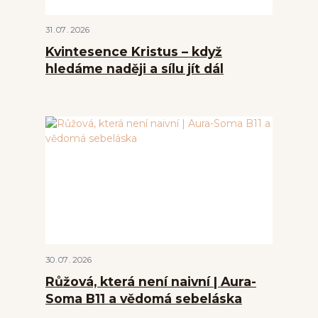
31
07
2026
Kvintesence Kristus – když
hledáme naději a sílu jít dál
30
07
2026
Růžová, která není naivní | Aura-
Soma B11 a vědomá sebeláska