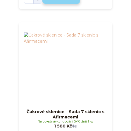
Čakrové sklenice - Sada 7 sklenic s
Afirmacemi
Na objednávku (dodání 5–10 dní) 1 ks
1 580 Kč
/
ks