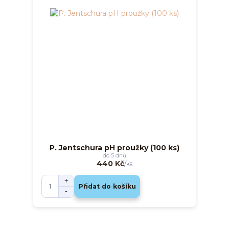
P. Jentschura pH proužky (100 ks)
do 5 dnů
440 Kč
/
ks
Přidat do košíku