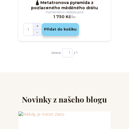
🛕 Metatronova pyramida z
pozlaceného měděného drátu
momentálně nedostupné
1 750 Kč
/
ks
Přidat do košíku
strana
z 1
Novinky z našeho blogu