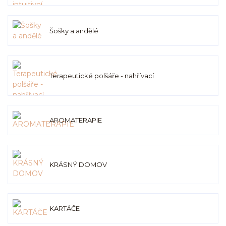
Šošky a andělé
Terapeutické polšáře - nahřívací
AROMATERAPIE
KRÁSNÝ DOMOV
KARTÁČE