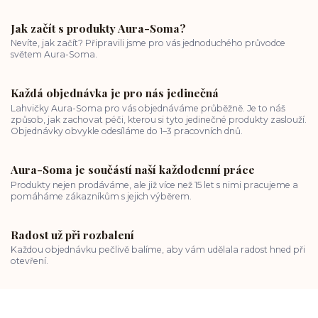
Jak začít s produkty Aura-Soma?
Nevíte, jak začít? Připravili jsme pro vás jednoduchého průvodce
světem Aura-Soma.
Každá objednávka je pro nás jedinečná
Lahvičky Aura-Soma pro vás objednáváme průběžně. Je to náš
způsob, jak zachovat péči, kterou si tyto jedinečné produkty zaslouží.
Objednávky obvykle odesíláme do 1–3 pracovních dnů.
Aura-Soma je součástí naší každodenní práce
Produkty nejen prodáváme, ale již více než 15 let s nimi pracujeme a
pomáháme zákazníkům s jejich výběrem.
Radost už při rozbalení
Každou objednávku pečlivě balíme, aby vám udělala radost hned při
otevření.