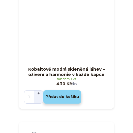
Kobaltově modrá skleněná láhev –
oživení a harmonie v každé kapce
skladem 1 ks
430 Kč
/
ks
Přidat do košíku