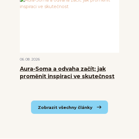
06
08
2026
Aura-Soma a odvaha začít: jak
proměnit inspiraci ve skutečnost
Zobrazit všechny články