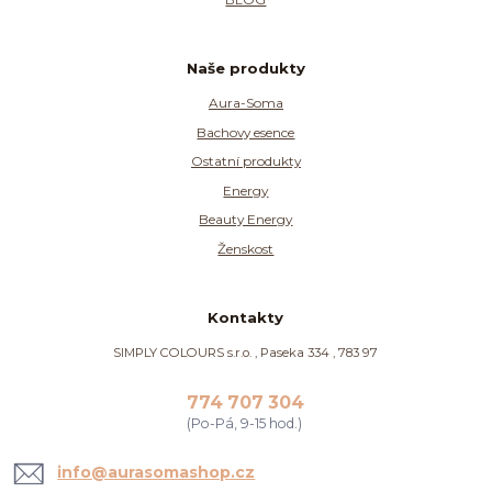
Naše produkty
Aura-Soma
Bachovy esence
Ostatní produkty
Energy
Beauty Energy
Ženskost
Kontakty
SIMPLY COLOURS s.r.o. , Paseka 334 , 783 97
774 707 304
(Po-Pá, 9-15 hod.)
info@aurasomashop.cz