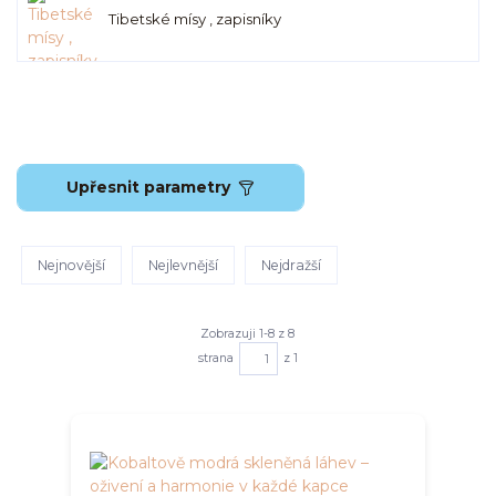
Tibetské mísy , zapisníky
Upřesnit parametry
Nejnovější
Nejlevnější
Nejdražší
Zobrazuji 1-8 z 8
strana
z 1