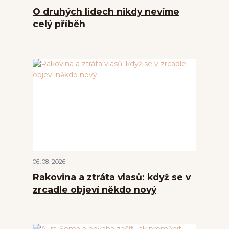
O druhých lidech nikdy nevíme
celý příběh
06
08
2026
Rakovina a ztráta vlasů: když se v
zrcadle objeví někdo nový