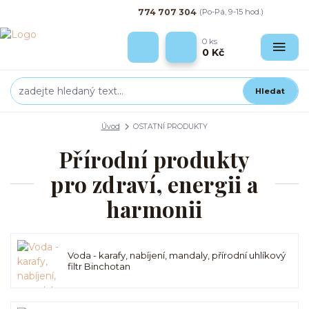
774 707 304
(Po-Pá, 9-15 hod.)
0
ks
0 Kč
Hledat
Úvod
OSTATNÍ PRODUKTY
Přírodní produkty
pro zdraví, energii a
harmonii
Voda - karafy, nabíjení, mandaly, přírodní uhlíkový
filtr Binchotan