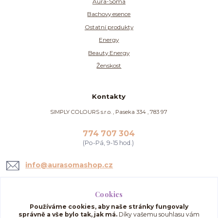
Aura-Soma
Bachovy esence
Ostatní produkty
Energy
Beauty Energy
Ženskost
Kontakty
SIMPLY COLOURS s.r.o. , Paseka 334 , 783 97
774 707 304
(Po-Pá, 9-15 hod.)
info@aurasomashop.cz
Cookies
Používáme cookies, aby naše stránky fungovaly
správně a vše bylo tak, jak má.
Díky vašemu souhlasu vám