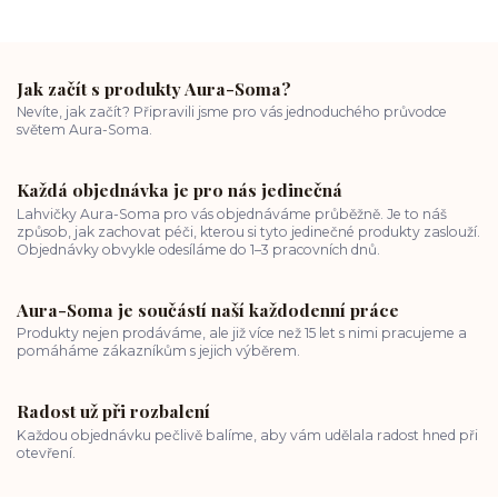
Jak začít s produkty Aura-Soma?
Nevíte, jak začít? Připravili jsme pro vás jednoduchého průvodce
světem Aura-Soma.
Každá objednávka je pro nás jedinečná
Lahvičky Aura-Soma pro vás objednáváme průběžně. Je to náš
způsob, jak zachovat péči, kterou si tyto jedinečné produkty zaslouží.
Objednávky obvykle odesíláme do 1–3 pracovních dnů.
Aura-Soma je součástí naší každodenní práce
Produkty nejen prodáváme, ale již více než 15 let s nimi pracujeme a
pomáháme zákazníkům s jejich výběrem.
Radost už při rozbalení
Každou objednávku pečlivě balíme, aby vám udělala radost hned při
otevření.