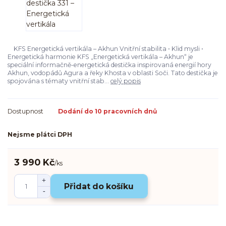
KFS Energetická vertikála – Akhun Vnitřní stabilita • Klid mysli •
Energetická harmonie KFS „Energetická vertikála – Akhun“ je
speciální informačně-energetická destička inspirovaná energií hory
Akhun, vodopádů Agura a řeky Khosta v oblasti Soči. Tato destička je
spojována s tématy vnitřní stab...
celý popis
Dostupnost
Dodání do 10 pracovních dnů
Nejsme plátci DPH
3 990 Kč
/
ks
Přidat do košíku