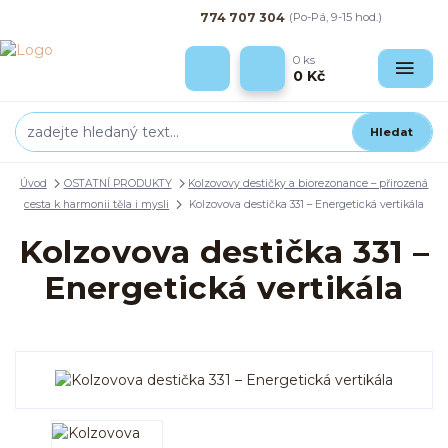
774 707 304
(Po-Pá, 9-15 hod.)
0
ks
0 Kč
Hledat
Úvod
OSTATNÍ PRODUKTY
Kolzovovy destičky a biorezonance – přirozená
cesta k harmonii těla i mysli
Kolzovova destička 331 – Energetická vertikála
Kolzovova destička 331 –
Energetická vertikála