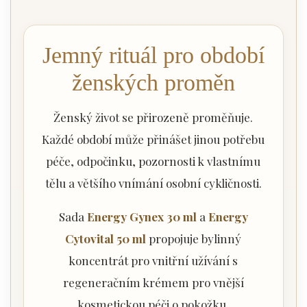
Jemný rituál pro období
ženských proměn
Ženský život se přirozeně proměňuje.
Každé období může přinášet jinou potřebu
péče, odpočinku, pozornosti k vlastnímu
tělu a většího vnímání osobní cykličnosti.
Sada
Energy Gynex 30 ml
a
Energy
Cytovital 50 ml
propojuje bylinný
koncentrát pro vnitřní užívání s
regeneračním krémem pro vnější
kosmetickou péči o pokožku.