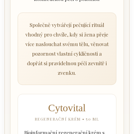
Společně vytvářejí pečující rituál
vhodný pro chvíle, kdy si žena přeje
více naslouchat svému tělu, věnovat
pozornost vlastní cykličnosti a
dopřát si pravidelnou péči zevnitř i
zvenku.
Cytovital
REGENERAČNÍ KRÉM • 50 ML
Bioinformační regenerační krém s