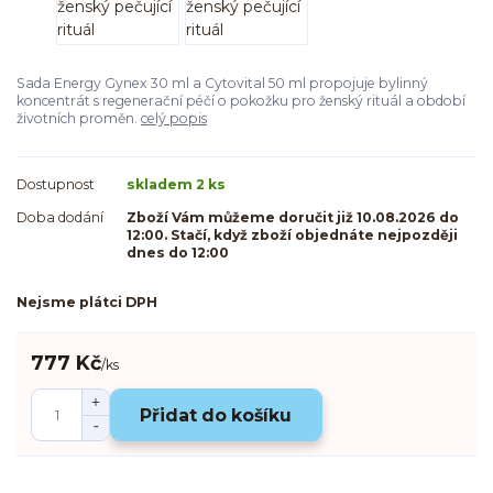
Sada Energy Gynex 30 ml a Cytovital 50 ml propojuje bylinný
koncentrát s regenerační péčí o pokožku pro ženský rituál a období
životních proměn.
celý popis
Dostupnost
skladem 2 ks
Doba dodání
Zboží Vám můžeme doručit již 10.08.2026 do
12:00. Stačí, když zboží objednáte nejpozději
dnes do 12:00
Nejsme plátci DPH
777 Kč
/
ks
Přidat do košíku