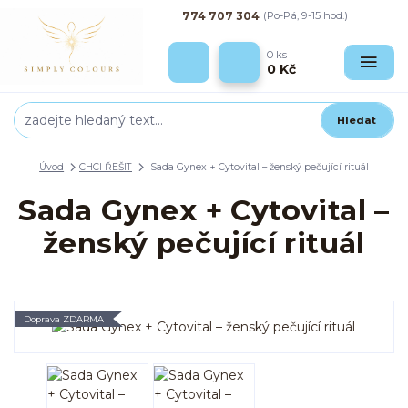
774 707 304
(Po-Pá, 9-15 hod.)
0
ks
0 Kč
Hledat
Úvod
CHCI ŘEŠIT
Sada Gynex + Cytovital – ženský pečující rituál
Sada Gynex + Cytovital –
ženský pečující rituál
Doprava ZDARMA