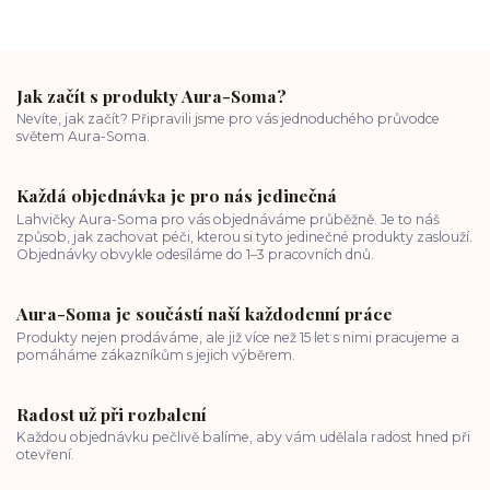
Jak začít s produkty Aura-Soma?
Nevíte, jak začít? Připravili jsme pro vás jednoduchého průvodce
světem Aura-Soma.
Každá objednávka je pro nás jedinečná
Lahvičky Aura-Soma pro vás objednáváme průběžně. Je to náš
způsob, jak zachovat péči, kterou si tyto jedinečné produkty zaslouží.
Objednávky obvykle odesíláme do 1–3 pracovních dnů.
Aura-Soma je součástí naší každodenní práce
Produkty nejen prodáváme, ale již více než 15 let s nimi pracujeme a
pomáháme zákazníkům s jejich výběrem.
Radost už při rozbalení
Každou objednávku pečlivě balíme, aby vám udělala radost hned při
otevření.