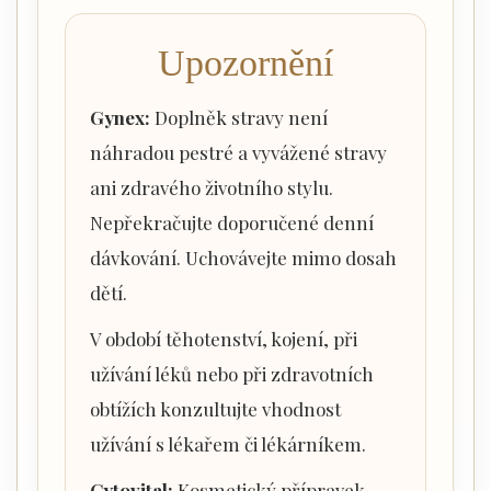
Upozornění
Gynex:
Doplněk stravy není
náhradou pestré a vyvážené stravy
ani zdravého životního stylu.
Nepřekračujte doporučené denní
dávkování. Uchovávejte mimo dosah
dětí.
V období těhotenství, kojení, při
užívání léků nebo při zdravotních
obtížích konzultujte vhodnost
užívání s lékařem či lékárníkem.
Cytovital:
Kosmetický přípravek