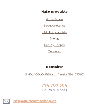
Naše produkty
Aura-Soma
Bachovy esence
Ostatní produkty
Energy
Beauty Energy
Ženskost
Kontakty
SIMPLY COLOURS s.r.o. , Paseka 334 , 783 97
774 707 304
(Po-Pá, 9-15 hod.)
info@aurasomashop.cz